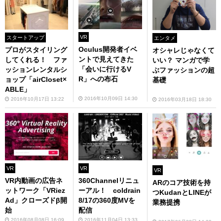
VR
スタートアップ
エンタメ
Oculus開発者イベ
プロがスタイリング
オシャレじゃなくて
ントで見えてきた
してくれる！ ファ
いい？ マンガで学
「会いに行けるV
ッションレンタルシ
ぶファッションの超
R」への布石
ョップ「airCloset×
基礎
ABLE」
2016年10月09日 14:30
2016年10月17日 13:22
2016年03月18日 18:30
VR
VR
VR
VR内動画の広告ネ
360Channelリニュ
ARのコア技術を持
ットワーク「VRiez
ーアル！ coldrain
つKudanとLINEが
Ad」クローズドβ開
8/17の360度MVを
業務提携
始
配信
2016年08月08日 16:09
2016年11月04日 13:33