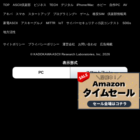
TOP
ASCII倶楽部
ビジネス
TECH
デジタル
iPhone/Mac
ホビー
自作PC
AV
アキバ
スマホ
スタートアップ
プログラミング+
ゲーム
格安SIM
倶楽部情報局
家電ASCII
アスキーグルメ
MITTR
IoT
サイバーセキュリティ小説コンテスト
SDGs
地方活性
サイトポリシー
プライバシーポリシー
運営会社
お問い合わせ
広告掲載
© KADOKAWA ASCII Research Laboratories, Inc. 2026
表示形式
PC
スマートフォン