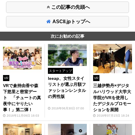
この記事の先頭へ
ASCII.jpトップへ
次にお勧めの記事
スタートアップ
leeap、女性スタイ
VR
VR
リストが選ぶ月額フ
VRで倉持由香や森
三越伊勢丹×デジタ
ァッションレンタル
下悠里と密室デー
ルハリウッド大学大
の男性版
ト 「チュートの真
学院がVRを使用し
夜中にヤりたい
たデジタルプロモー
2016年06月30日 07:00
事！」第二弾！
ションを展開
2016年11月09日 16:03
2016年07月15日 16:24