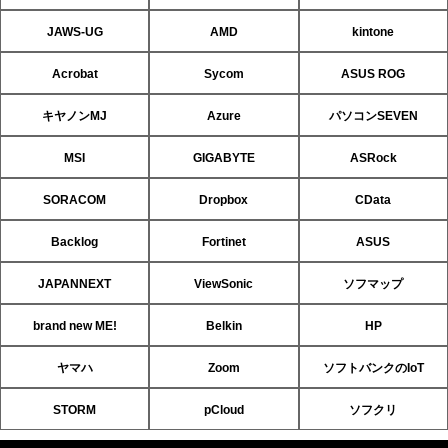
JAWS-UG
AMD
kintone
Acrobat
Sycom
ASUS ROG
キヤノンMJ
Azure
パソコンSEVEN
MSI
GIGABYTE
ASRock
SORACOM
Dropbox
CData
Backlog
Fortinet
ASUS
JAPANNEXT
ViewSonic
ソフマップ
brand new ME!
Belkin
HP
ヤマハ
Zoom
ソフトバンクのIoT
STORM
pCloud
ソフクリ