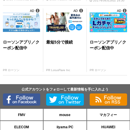
2017年06月28日 14:30
AD
AD
AD
ローソンアプリ／ク
最短5分で接続
ローソンアプリ／ク
ーポン配信中
ーポン配信中
PR ローソン
PR LotusFlare Inc
PR ローソン
公式アカウントをフォローして最新情報を手に入れよう
FMV
mouse
マカフィー
ELECOM
iiyama PC
HUAWEI