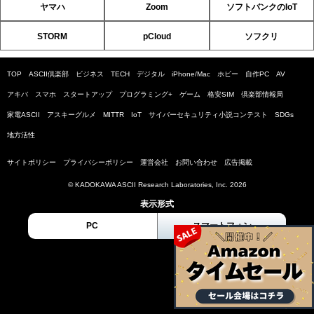
ヤマハ
Zoom
ソフトバンクのIoT
STORM
pCloud
ソフクリ
TOP
ASCII倶楽部
ビジネス
TECH
デジタル
iPhone/Mac
ホビー
自作PC
AV
アキバ
スマホ
スタートアップ
プログラミング+
ゲーム
格安SIM
倶楽部情報局
家電ASCII
アスキーグルメ
MITTR
IoT
サイバーセキュリティ小説コンテスト
SDGs
地方活性
サイトポリシー
プライバシーポリシー
運営会社
お問い合わせ
広告掲載
© KADOKAWA ASCII Research Laboratories, Inc. 2026
表示形式
PC
スマートフォン