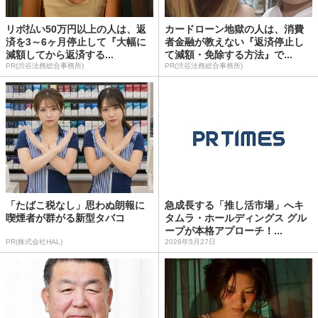
リボ払い50万円以上の人は、返
カードローン地獄の人は、消費
済を3～6ヶ月停止して『大幅に
者金融が教えない『返済停止し
減額してから返済する...
て減額・免除する方法』で...
PR(渋谷法務総合事務所)
PR(渋谷法務総合事務所)
「たばこ税なし」思わぬ朗報に
急成長する「推し活市場」へキ
喫煙者が群がる新型タバコ
タムラ・ホールディングス グル
ープが本格アプローチ！...
PR(株式会社HAL)
2026年5月27日