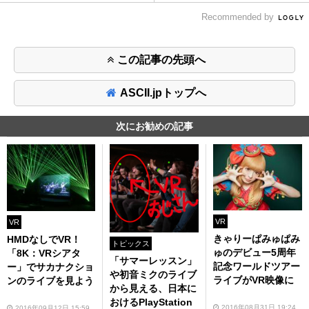
Recommended by
この記事の先頭へ
ASCII.jpトップへ
次にお勧めの記事
VR
VR
きゃりーぱみゅぱみ
HMDなしでVR！
トピックス
ゅのデビュー5周年
「8K：VRシアタ
「サマーレッスン」
記念ワールドツアー
ー」でサカナクショ
や初音ミクのライブ
ライブがVR映像に
ンのライブを見よう
から見える、日本に
おけるPlayStation
2016年08月31日 19:24
2016年09月12日 15:59