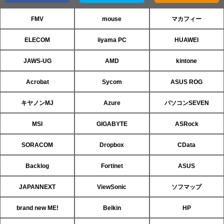
FMV
mouse
マカフィー
ELECOM
iiyama PC
HUAWEI
JAWS-UG
AMD
kintone
Acrobat
Sycom
ASUS ROG
キヤノンMJ
Azure
パソコンSEVEN
MSI
GIGABYTE
ASRock
SORACOM
Dropbox
CData
Backlog
Fortinet
ASUS
JAPANNEXT
ViewSonic
ソフマップ
brand new ME!
Belkin
HP