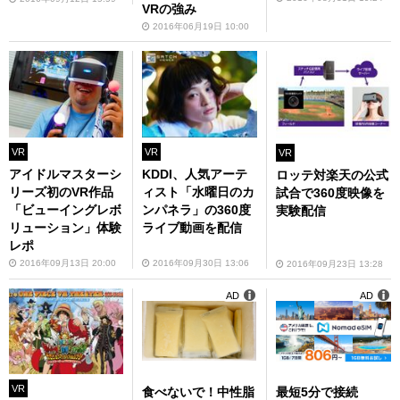
VRの強み
2016年06月19日 10:00
VR
VR
VR
アイドルマスターシ
KDDI、人気アーテ
ロッテ対楽天の公式
リーズ初のVR作品
ィスト「水曜日のカ
試合で360度映像を
「ビューイングレボ
ンパネラ」の360度
実験配信
リューション」体験
ライブ動画を配信
レポ
2016年09月13日 20:00
2016年09月30日 13:06
2016年09月23日 13:28
AD
AD
VR
食べないで！中性脂
最短5分で接続