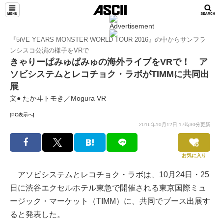
『5iVE YEARS MONSTER WORLD TOUR 2016』の中からサンフラ
ンシスコ公演の様子をVRで
きゃりーぱみゅぱみゅの海外ライブをVRで！ ア
ソビシステムとレコチョク・ラボがTIMMに共同出
展
文● たかヰトモき／Mogura VR
[PC表示へ]
2016年10月12日 17時30分更新
お気に入り
アソビシステムとレコチョク・ラボは、10月24日・25
日に渋谷エクセルホテル東急で開催される東京国際ミュ
ージック・マーケット（TIMM）に、共同でブース出展す
ると発表した。