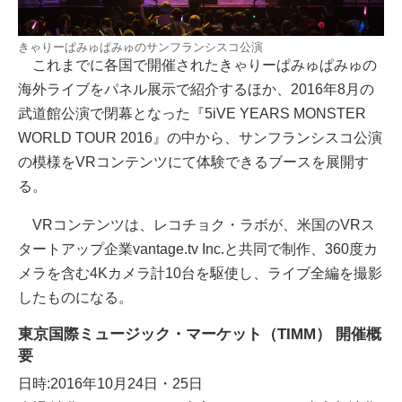
きゃりーぱみゅぱみゅのサンフランシスコ公演
これまでに各国で開催されたきゃりーぱみゅぱみゅの
海外ライブをパネル展示で紹介するほか、2016年8月の
武道館公演で閉幕となった『5iVE YEARS MONSTER
WORLD TOUR 2016』の中から、サンフランシスコ公演
の模様をVRコンテンツにて体験できるブースを展開す
る。
VRコンテンツは、レコチョク・ラボが、米国のVRス
タートアップ企業vantage.tv Inc.と共同で制作、360度カ
メラを含む4Kカメラ計10台を駆使し、ライブ全編を撮影
したものになる。
東京国際ミュージック・マーケット（TIMM） 開催概
要
日時:2016年10月24日・25日