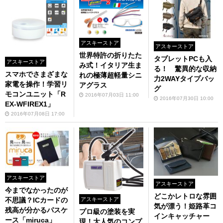
アスキーストア
アスキーストア
世界特許の折りたた
タブレットPCも入
アスキーストア
み式！イタリア生ま
る！ 驚異的な収納
スマホでさまざまな
れの極薄超軽量シニ
力2WAYタイプバッ
家電を操作！学習リ
アグラス
グ
モコンユニット「R
2016年07月03日 11:00
2016年07月30日 10:00
EX-WFIREX1」
2016年07月08日 17:00
アスキーストア
アスキーストア
今までなかったのが
どこかレトロな雰囲
アスキーストア
不思議？ICカードの
気が漂う！姫路革コ
残高が分かるパスケ
プロ級の塗装を実
インキャッチャー
ース「miruca」
現！大人気のコンプ