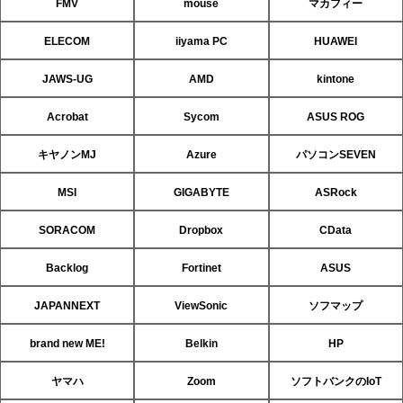
FMV
mouse
マカフィー
ELECOM
iiyama PC
HUAWEI
JAWS-UG
AMD
kintone
Acrobat
Sycom
ASUS ROG
キヤノンMJ
Azure
パソコンSEVEN
MSI
GIGABYTE
ASRock
SORACOM
Dropbox
CData
Backlog
Fortinet
ASUS
JAPANNEXT
ViewSonic
ソフマップ
brand new ME!
Belkin
HP
ヤマハ
Zoom
ソフトバンクのIoT