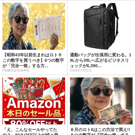
【昭和43年以前生まれはロト６
通勤バッグが出張用に変わる。1
この数字を買うべき】6つの数字
9Lから39Lへ広がるビジネスリ
が「完全一致」する方...
ュックが6,390...
PR(株式会社MURA)
2026年7月21日
「え、こんなセールやってた
８月のロト6はこの方法で買え!!
の？」80％OFF以上が続々登
６つの数字が『完全一致』する