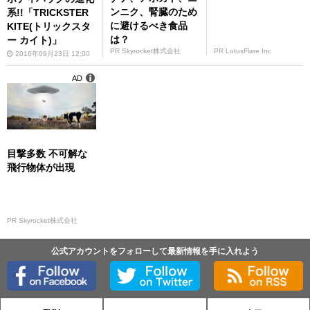
ンニク、腎臓のため
系!!「TRICKSTER
に避けるべき食品
KITE(トリックスタ
は？
ー カイト)」
PR Skyrocket株式会社
PR LotusFlare Inc
2016年09月23日 12:00
AD
目撃多数 不可解な
飛行物体が出現
PR Skyrocket株式会社
公式アカウントをフォローして最新情報を手に入れよう