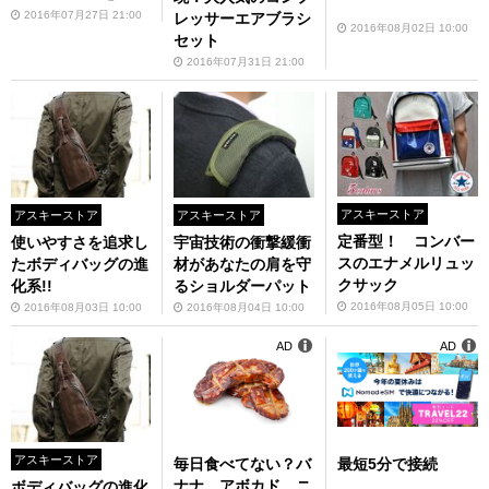
2016年07月27日 21:00
レッサーエアブラシ
2016年08月02日 10:00
セット
2016年07月31日 21:00
アスキーストア
アスキーストア
アスキーストア
定番型！ コンバー
使いやすさを追求し
宇宙技術の衝撃緩衝
スのエナメルリュッ
たボディバッグの進
材があなたの肩を守
クサック
化系!!
るショルダーパット
2016年08月05日 10:00
2016年08月03日 10:00
2016年08月04日 10:00
AD
AD
アスキーストア
毎日食べてない？バ
最短5分で接続
ナナ、アボカド、ニ
ボディバッグの進化