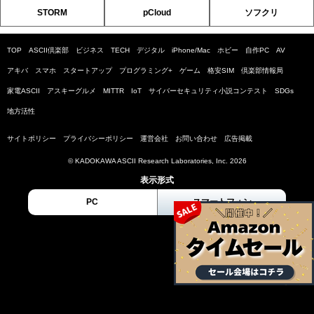
STORM
pCloud
ソフクリ
TOP
ASCII倶楽部
ビジネス
TECH
デジタル
iPhone/Mac
ホビー
自作PC
AV
アキバ
スマホ
スタートアップ
プログラミング+
ゲーム
格安SIM
倶楽部情報局
家電ASCII
アスキーグルメ
MITTR
IoT
サイバーセキュリティ小説コンテスト
SDGs
地方活性
サイトポリシー
プライバシーポリシー
運営会社
お問い合わせ
広告掲載
© KADOKAWA ASCII Research Laboratories, Inc. 2026
表示形式
PC
スマートフォン