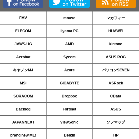
FMV
mouse
マカフィー
ELECOM
iiyama PC
HUAWEI
JAWS-UG
AMD
kintone
Acrobat
Sycom
ASUS ROG
キヤノンMJ
Azure
パソコンSEVEN
MSI
GIGABYTE
ASRock
SORACOM
Dropbox
CData
Backlog
Fortinet
ASUS
JAPANNEXT
ViewSonic
ソフマップ
brand new ME!
Belkin
HP