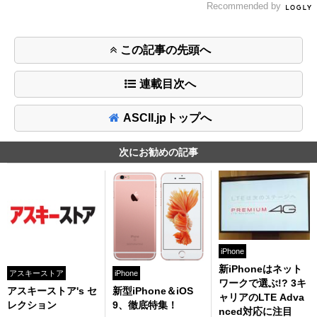
Recommended by
この記事の先頭へ
連載目次へ
ASCII.jpトップへ
次にお勧めの記事
iPhone
新iPhoneはネット
アスキーストア
iPhone
ワークで選ぶ!? 3キ
アスキーストア's セ
新型iPhone＆iOS
ャリアのLTE Adva
レクション
9、徹底特集！
nced対応に注目