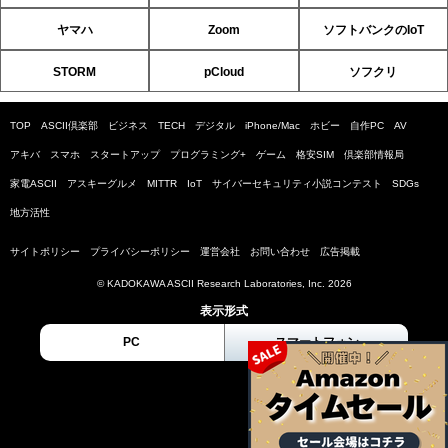
ヤマハ
Zoom
ソフトバンクのIoT
STORM
pCloud
ソフクリ
TOP
ASCII倶楽部
ビジネス
TECH
デジタル
iPhone/Mac
ホビー
自作PC
AV
アキバ
スマホ
スタートアップ
プログラミング+
ゲーム
格安SIM
倶楽部情報局
家電ASCII
アスキーグルメ
MITTR
IoT
サイバーセキュリティ小説コンテスト
SDGs
地方活性
サイトポリシー
プライバシーポリシー
運営会社
お問い合わせ
広告掲載
© KADOKAWA ASCII Research Laboratories, Inc. 2026
表示形式
PC
スマートフォン