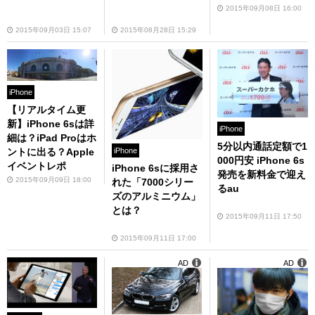
2015年09月08日 16:00
2015年09月03日 15:07
2015年08月28日 15:29
iPhone
【リアルタイム更
新】iPhone 6sは詳
iPhone
細は？iPad Proはホ
5分以内通話定額で1
ントに出る？Apple
iPhone
000円安 iPhone 6s
イベントレポ
iPhone 6sに採用さ
発売を新料金で迎え
2015年09月09日 18:00
れた「7000シリー
るau
ズのアルミニウム」
とは？
2015年09月11日 17:50
2015年09月11日 17:00
AD
AD