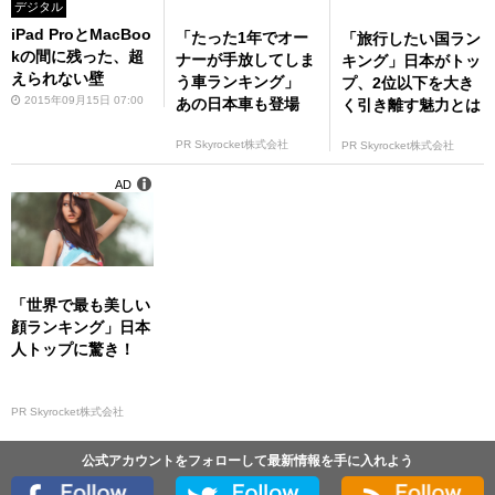
デジタル
iPad ProとMacBoo
「たった1年でオー
「旅行したい国ラン
kの間に残った、超
ナーが手放してしま
キング」日本がトッ
えられない壁
う車ランキング」
プ、2位以下を大き
2015年09月15日 07:00
あの日本車も登場
く引き離す魅力とは
PR Skyrocket株式会社
PR Skyrocket株式会社
AD
「世界で最も美しい
顔ランキング」日本
人トップに驚き！
PR Skyrocket株式会社
公式アカウントをフォローして最新情報を手に入れよう