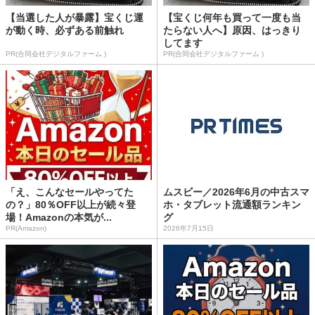
【当選した人が暴露】宝くじ運
【宝くじ何年も買って一度も当
が動く時、必ずある前触れ
たらない人へ】原因、はっきり
してます
PR(合同会社デジタルファーム )
PR(合同会社デジタルファーム )
「え、こんなセールやってた
ムスビー／2026年6月の中古スマ
の？」80％OFF以上が続々登
ホ・タブレット流通額ランキン
場！Amazonの本気が...
グ
PR(Amazon)
2026年7月15日