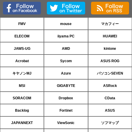
FMV
mouse
マカフィー
ELECOM
iiyama PC
HUAWEI
JAWS-UG
AMD
kintone
Acrobat
Sycom
ASUS ROG
キヤノンMJ
Azure
パソコンSEVEN
MSI
GIGABYTE
ASRock
SORACOM
Dropbox
CData
Backlog
Fortinet
ASUS
JAPANNEXT
ViewSonic
ソフマップ