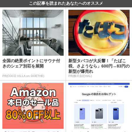
この記事を読まれたあなたへのオススメ
全国の絶景ポイントにサウナ付
新型タバコが大反響！「たばこ
きのシェア別荘を展開
税、さようなら」600円→83円の
新型が爆売れ
PR(COCO VILLA on GOETHE)
PR(株式会社HAL)