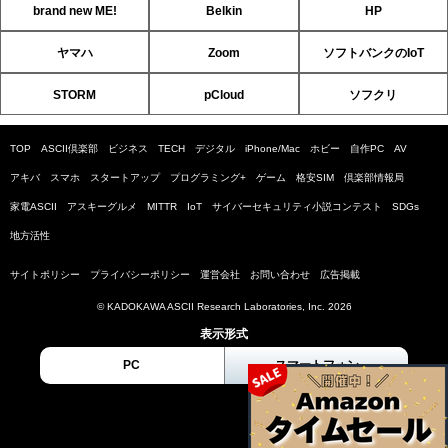
brand new ME!
Belkin
HP
ヤマハ
Zoom
ソフトバンクのIoT
STORM
pCloud
ソフクリ
TOP
ASCII倶楽部
ビジネス
TECH
デジタル
iPhone/Mac
ホビー
自作PC
AV
アキバ
スマホ
スタートアップ
プログラミング+
ゲーム
格安SIM
倶楽部情報局
家電ASCII
アスキーグルメ
MITTR
IoT
サイバーセキュリティ小説コンテスト
SDGs
地方活性
サイトポリシー
プライバシーポリシー
運営会社
お問い合わせ
広告掲載
© KADOKAWA ASCII Research Laboratories, Inc. 2026
表示形式
PC
スマートフォン