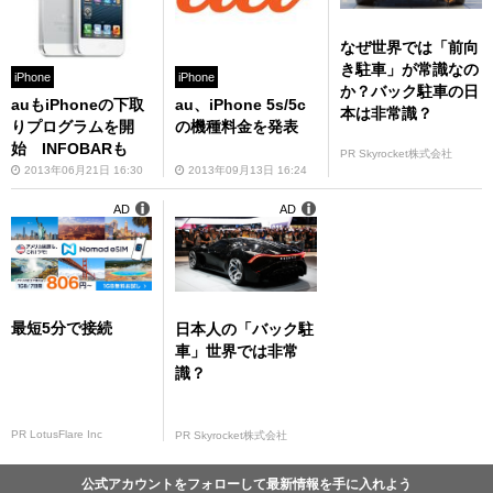
なぜ世界では「前向
き駐車」が常識なの
iPhone
iPhone
か？バック駐車の日
auもiPhoneの下取
au、iPhone 5s/5c
本は非常識？
りプログラムを開
の機種料金を発表
始 INFOBARも
PR Skyrocket株式会社
2013年06月21日 16:30
2013年09月13日 16:24
AD
AD
最短5分で接続
日本人の「バック駐
車」世界では非常
識？
PR LotusFlare Inc
PR Skyrocket株式会社
公式アカウントをフォローして最新情報を手に入れよう