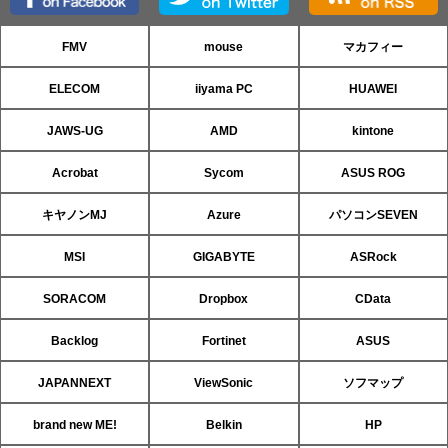
FMV
mouse
マカフィー
ELECOM
iiyama PC
HUAWEI
JAWS-UG
AMD
kintone
Acrobat
Sycom
ASUS ROG
キヤノンMJ
Azure
パソコンSEVEN
MSI
GIGABYTE
ASRock
SORACOM
Dropbox
CData
Backlog
Fortinet
ASUS
JAPANNEXT
ViewSonic
ソフマップ
brand new ME!
Belkin
HP