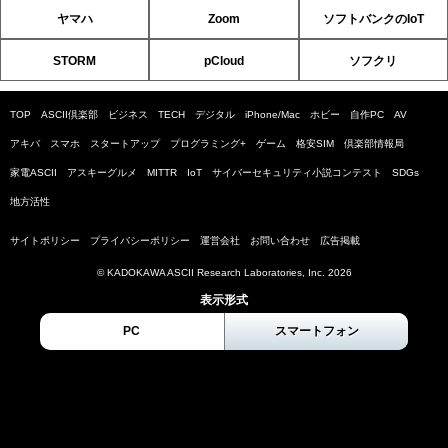
ヤマハ
Zoom
ソフトバンクのIoT
STORM
pCloud
ソフクリ
TOP
ASCII倶楽部
ビジネス
TECH
デジタル
iPhone/Mac
ホビー
自作PC
AV
アキバ
スマホ
スタートアップ
プログラミング+
ゲーム
格安SIM
倶楽部情報局
家電ASCII
アスキーグルメ
MITTR
IoT
サイバーセキュリティ小説コンテスト
SDGs
地方活性
サイトポリシー
プライバシーポリシー
運営会社
お問い合わせ
広告掲載
© KADOKAWA ASCII Research Laboratories, Inc. 2026
表示形式
PC
スマートフォン