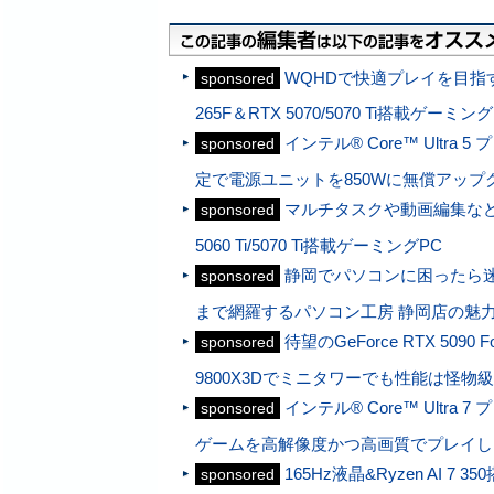
WQHDで快適プレイを目指す人
sponsored
265F＆RTX 5070/5070 Ti搭載ゲーミン
インテル® Core™ Ultra 
sponsored
定で電源ユニットを850Wに無償アップ
マルチタスクや動画編集などに強い
sponsored
5060 Ti/5070 Ti搭載ゲーミングPC
静岡でパソコンに困ったら迷
sponsored
まで網羅するパソコン工房 静岡店の魅
待望のGeForce RTX 5090
sponsored
9800X3Dでミニタワーでも性能は怪物
インテル® Core™ Ultra 
sponsored
ゲームを高解像度かつ高画質でプレイし
165Hz液晶&Ryzen AI 7
sponsored