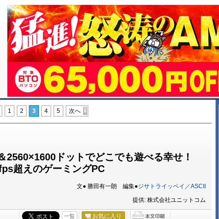
1
2
3
4
5
次へ
300Hz＆2560×1600ドットでどこでも遊べる幸せ！
200fps超えのゲーミングPC
文● 勝田有一朗 編集●
ジサトライッペイ／ASCII
提供: 株式会社ユニットコム
お気に入り
一覧