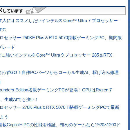
にオススメしたいインテル® Core™ Ultra 7 プロセッサー
グPC
5 プロセッサー 250KF Plus＆RTX 5070搭載ゲーミングPC、期間限
グレード
インテル® Core™ Ultra 9 プロセッサー 285＆RTX
わずGO！自作PCパーツからローカル生成AI、駆け込み修理
力
 Founders Edition搭載ゲーミングPCが登場！CPUはRyzen 7
級、生成AIでも強い！
7 プロセッサー 270K Plus＆RTX 5070 Ti搭載ゲーミングPCで最新
よう
 350搭載Copilot+ PCの性能を検証、軽めのゲームなら1920×1200ド