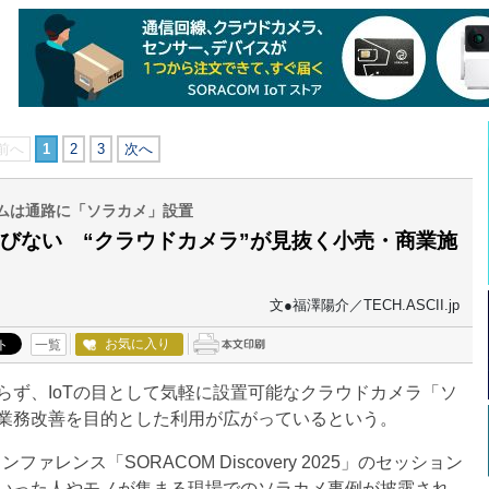
前へ
1
2
3
次へ
ムは通路に「ソラカメ」設置
びない “クラウドカメラ”が見抜く小売・商業施
福澤陽介／TECH.ASCII.jp
お気に入り
一覧
ず、IoTの目として気軽に設置可能なクラウドカメラ「ソ
業務改善を目的とした利用が広がっているという。
ァレンス「SORACOM Discovery 2025」のセッション
いった人やモノが集まる現場でのソラカメ事例が披露され