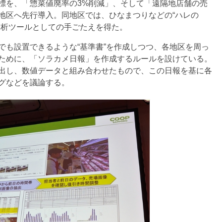
を、「惣菜値廃率の3%削減」、そして「遠隔地店舗の売
地区へ先行導入。同地区では、ひなまつりなどの“ハレの
分析ツールとしての手ごたえを得た。
も設置できるような“基準書”を作成しつつ、各地区を周っ
ために、「ソラカメ日報」を作成するルールを設けている。
出し、数値データと組み合わせたもので、この日報を基に各
グなどを議論する。