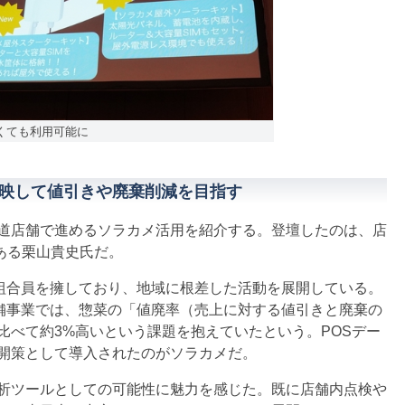
くても利用可能に
映して値引きや廃棄削減を目指す
道店舗で進めるソラカメ活用を紹介する。登壇したのは、店
である栗山貴史氏だ。
組合員を擁しており、地域に根差した活動を展開している。
店舗事業では、惣菜の「値廃率（売上に対する値引きと廃棄の
比べて約3%高いという課題を抱えていたという。POSデー
開策として導入されたのがソラカメだ。
析ツールとしての可能性に魅力を感じた。既に店舗内点検や