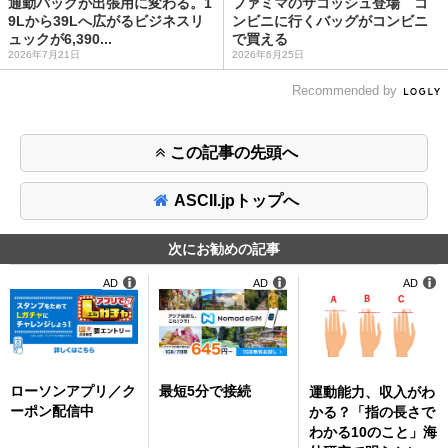
通勤バッグが出張用に変わる。1
ファミマのサコッシュ登場 コ
9Lから39Lへ広がるビジネスリ
ンビニに行くバッグがコンビニ
ュックが6,390...
で買える
2026年7月21日
2026年6月25日
Recommended by
この記事の先頭へ
ASCII.jpトップへ
次にお勧めの記事
AD
AD
AD
ローソンアプリ／ク
最短5分で接続
運動能力、収入がわ
ーポン配信中
かる？「指の長さで
わかる10のこと」海