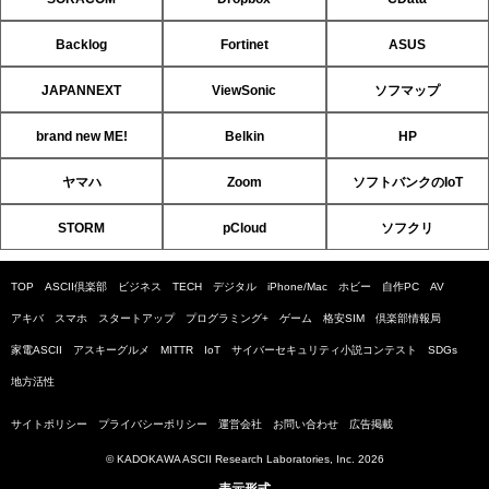
Backlog
Fortinet
ASUS
JAPANNEXT
ViewSonic
ソフマップ
brand new ME!
Belkin
HP
ヤマハ
Zoom
ソフトバンクのIoT
STORM
pCloud
ソフクリ
TOP
ASCII倶楽部
ビジネス
TECH
デジタル
iPhone/Mac
ホビー
自作PC
AV
アキバ
スマホ
スタートアップ
プログラミング+
ゲーム
格安SIM
倶楽部情報局
家電ASCII
アスキーグルメ
MITTR
IoT
サイバーセキュリティ小説コンテスト
SDGs
地方活性
サイトポリシー
プライバシーポリシー
運営会社
お問い合わせ
広告掲載
© KADOKAWA ASCII Research Laboratories, Inc. 2026
表示形式