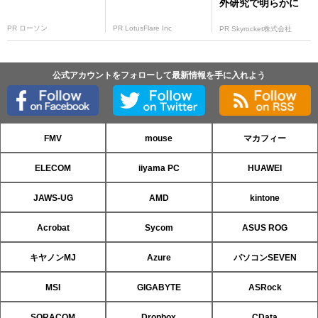
外研究で明らかに
PR ローソン
PR LotusFlare Inc
PR Skyrocket株式会社
公式アカウントをフォローして最新情報を手に入れよう
FMV
mouse
マカフィー
ELECOM
iiyama PC
HUAWEI
JAWS-UG
AMD
kintone
Acrobat
Sycom
ASUS ROG
キヤノンMJ
Azure
パソコンSEVEN
MSI
GIGABYTE
ASRock
SORACOM
Dropbox
CData