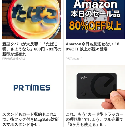
新型タバコが大反響！「たばこ
Amazon今日も見逃せない！8
税、さようなら」600円→83円の
0%OFF以上が続々登場
新型が爆売れ
PR(株式会社HAL)
PR(Amazon)
スタンドもカード収納もこれ1
これ、もう“カード型トラッカー
つ。指フック付きMagSafe対応
の理想型”でしょう。フル充電で
スマホスタンドを4...
「5ヶ月も使える」E...