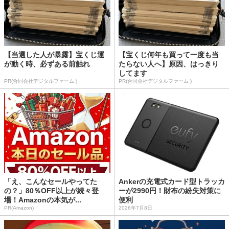
【当選した人が暴露】宝くじ運
【宝くじ何年も買って一度も当
が動く時、必ずある前触れ
たらない人へ】原因、はっきり
してます
PR(合同会社デジタルファーム )
PR(合同会社デジタルファーム )
「え、こんなセールやってた
Ankerの充電式カード型トラッカ
の？」80％OFF以上が続々登
ーが2990円！財布の紛失対策に
場！Amazonの本気が...
便利
PR(Amazon)
2026年7月8日