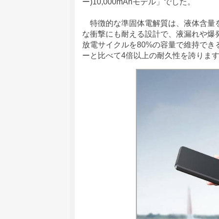
ー)10,000mAhモデル」でした。
特徴的な準固体電解質は、液体含量を
な衝撃にも耐える設計で、液漏れや爆発
放電サイクルを80%の容量で維持で
ーと比べて4倍以上の耐久性を誇りま