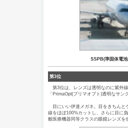
SSPB(準固体電池
第3位
第3位は、レンズは透明なのに紫外線
「PrimaOpt(プリマオプト)透明なサ
目にいい伊達メガネ。目をきちんとケ
線をほぼ100%カットし、さらに目に
般医療機器同等クラスの眼鏡レンズを