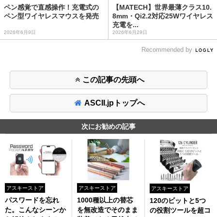
ペン感覚で直感操作！充電式の
【MATECH】世界最薄クラス10.
ペン型ワイヤレスマウスを発売
8mm・Qi2.2対応25Wワイヤレス
充電を...
2026年6月9日
2026年6月29日
Recommended by
この記事の先頭へ
ASCII.jpトップへ
次にお勧めの記事
アスキーストア
アスキーストア
アスキーストア
パスワードを忘れ
1000種以上の替芯
120のビットと5つ
た。こんなシーンか
を無改造でそのまま
の役割ツールを超コ