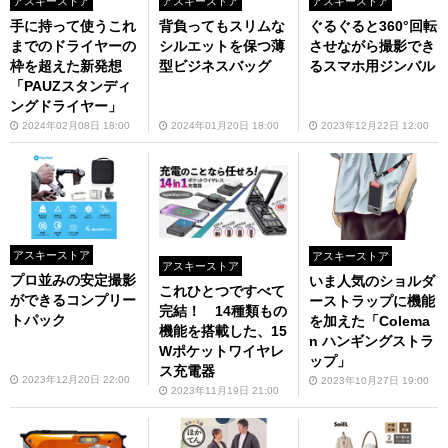
アスキーストア
アスキーストア
アスキーストア
手に持って使うこれ
背負ってもスリムな
ぐるぐると360°回転
までのドライヤーの
シルエットを保つ薄
させながら撮影でき
枠を超えた新発想
型ビジネスバッグ
るスマホ用ジンバル
「PAUZスタンディ
ングドライヤー」
2024年02月08日 18:00
2024年01月20日 18:00
2023年12月22日 12:00
アスキーストア
アスキーストア
アスキーストア
プロ並みの安定撮影
いま人気のショルダ
これひとつですべて
ができるコンプリー
ーストラップに機能
完結！ 14種類もの
トパック
を加えた「Colema
機能を搭載した、15
n ハンギングストラ
Wポケットワイヤレ
ップ」
ス充電器
2023年12月20日 22:00
2023年10月27日 19:00
2023年11月19日 21:00