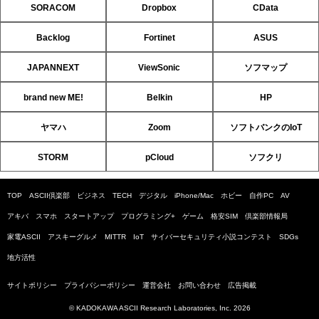
SORACOM
Dropbox
CData
Backlog
Fortinet
ASUS
JAPANNEXT
ViewSonic
ソフマップ
brand new ME!
Belkin
HP
ヤマハ
Zoom
ソフトバンクのIoT
STORM
pCloud
ソフクリ
TOP
ASCII倶楽部
ビジネス
TECH
デジタル
iPhone/Mac
ホビー
自作PC
AV
アキバ
スマホ
スタートアップ
プログラミング+
ゲーム
格安SIM
倶楽部情報局
家電ASCII
アスキーグルメ
MITTR
IoT
サイバーセキュリティ小説コンテスト
SDGs
地方活性
サイトポリシー
プライバシーポリシー
運営会社
お問い合わせ
広告掲載
© KADOKAWA ASCII Research Laboratories, Inc. 2026