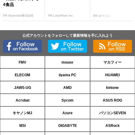
4食品
PR Skyrocket株式会社
PR LotusFlare Inc
PR ローソン
公式アカウントをフォローして最新情報を手に入れよう
FMV
mouse
マカフィー
ELECOM
iiyama PC
HUAWEI
JAWS-UG
AMD
kintone
Acrobat
Sycom
ASUS ROG
キヤノンMJ
Azure
パソコンSEVEN
MSI
GIGABYTE
ASRock