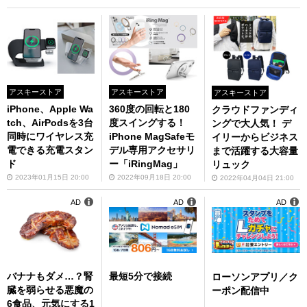
アスキーストア
アスキーストア
アスキーストア
iPhone、Apple Wa
360度の回転と180
クラウドファンディ
tch、AirPodsを3台
度スイングする！
ングで大人気！ デ
同時にワイヤレス充
iPhone MagSafeモ
イリーからビジネス
電できる充電スタン
デル専用アクセサリ
まで活躍する大容量
ド
ー「iRingMag」
リュック
2023年01月15日 20:00
2022年09月18日 20:00
2022年04月04日 21:00
AD
AD
AD
バナナもダメ…？腎
最短5分で接続
ローソンアプリ／ク
臓を弱らせる悪魔の
ーポン配信中
6食品、元気にする1