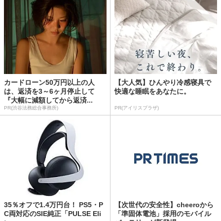
カードローン50万円以上の人
【大人気】ひんやり冷感寝具で
は、返済を3～6ヶ月停止して
快適な睡眠をあなたに。
『大幅に減額してから返済...
PR(渋谷法務総合事務所)
PR(アイリスプラザ)
35％オフで1.4万円台！ PS5・P
【次世代の安全性】cheeroから
C両対応のSIE純正「PULSE Eli
「準固体電池」採用のモバイル