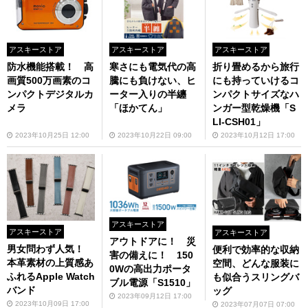
アスキーストア
アスキーストア
アスキーストア
防水機能搭載！ 高
寒さにも電気代の高
折り畳めるから旅行
画質500万画素のコ
騰にも負けない、ヒ
にも持っていけるコ
ンパクトデジタルカ
ーター入りの半纏
ンパクトサイズなハ
メラ
「ほかてん」
ンガー型乾燥機「S
LI-CSH01」
2023年10月25日 12:00
2023年10月22日 09:00
2023年10月12日 17:00
アスキーストア
アスキーストア
アスキーストア
アウトドアに！ 災
男女問わず人気！
便利で効率的な収納
害の備えに！ 150
本革素材の上質感あ
空間、どんな服装に
0Wの高出力ポータ
ふれるApple Watch
も似合うスリングバ
ブル電源「S1510」
バンド
ッグ
2023年09月12日 17:00
2023年10月09日 17:00
2023年07月07日 07:00