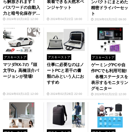
ら解放されます！
装着できる天然木ペ
ンパクトにまとめた
パスワードの自動入
ンジャケット
精密ドライバーセッ
力と暗号化保存デバ
ト
イス「パスポケ」
2024年10月19日 12:00
2024年04月22日 18:00
2024年03月23日 09:00
アスキーストア
アスキーストア
アスキーストア
マツダRX-7の『頭
仕事に必要なのはノ
ゲーミングPCや自
文字D』高橋涼介バ
ートPCと若干の書
作PCでも利用可能!
ージョンが登場!
類のみという人にお
各種ステータスを
すすめ
表示するモニタリン
グモニター
2024年03月13日 12:00
2024年02月28日 22:00
2024年02月22日 12:00