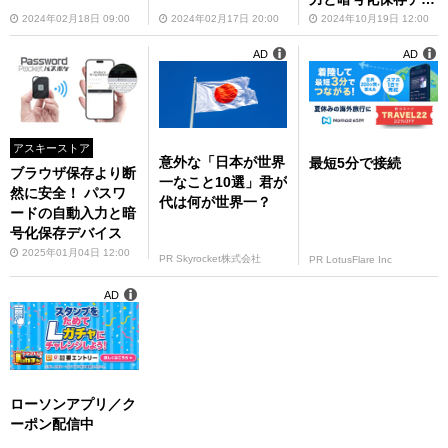
イス「パスポケ」
2024年02月18日 09:00
2024年02月17日 20:00
2024年10月19日 12:00
AD
AD
アスキーストア
意外な「日本が世界
最短5分で接続
ブラウザ保存より断
一なこと10選」君が
然に安全！ パスワ
代は何が世界一？
ードの自動入力と暗
号化保存デバイス
2025年01月04日 12:00
PR Skyrocket株式会社
PR LotusFlare Inc
AD
ローソンアプリ／ク
ーポン配信中