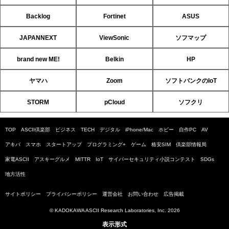
Backlog
Fortinet
ASUS
JAPANNEXT
ViewSonic
ソフマップ
brand new ME!
Belkin
HP
ヤマハ
Zoom
ソフトバンクのIoT
STORM
pCloud
ソフクリ
TOP
ASCII倶楽部
ビジネス
TECH
デジタル
iPhone/Mac
ホビー
自作PC
AV
アキバ
スマホ
スタートアップ
プログラミング+
ゲーム
格安SIM
倶楽部情報局
家電ASCII
アスキーグルメ
MITTR
IoT
サイバーセキュリティ小説コンテスト
SDGs
地方活性
サイトポリシー
プライバシーポリシー
運営会社
お問い合わせ
広告掲載
© KADOKAWA ASCII Research Laboratories, Inc. 2026
表示形式