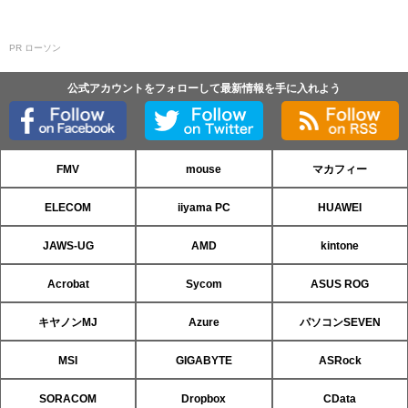
PR ローソン
公式アカウントをフォローして最新情報を手に入れよう
FMV
mouse
マカフィー
ELECOM
iiyama PC
HUAWEI
JAWS-UG
AMD
kintone
Acrobat
Sycom
ASUS ROG
キヤノンMJ
Azure
パソコンSEVEN
MSI
GIGABYTE
ASRock
SORACOM
Dropbox
CData