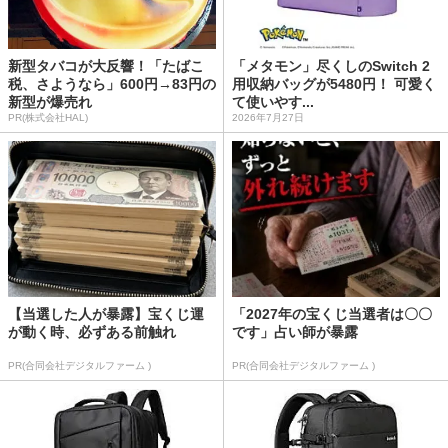
新型タバコが大反響！「たばこ
「メタモン」尽くしのSwitch 2
税、さようなら」600円→83円の
用収納バッグが5480円！ 可愛く
新型が爆売れ
て使いやす...
PR(株式会社HAL)
2026年7月27日
【当選した人が暴露】宝くじ運
「2027年の宝くじ当選者は〇〇
が動く時、必ずある前触れ
です」占い師が暴露
PR(合同会社デジタルファーム )
PR(合同会社デジタルファーム )