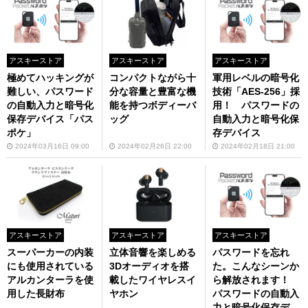
アスキーストア
アスキーストア
アスキーストア
極めてハッキングが
コンパクトながら十
軍用レベルの暗号化
難しい、パスワード
分な容量と豊富な機
技術「AES-256」採
の自動入力と暗号化
能を持つボディーバ
用！ パスワードの
保存デバイス「パス
ッグ
自動入力と暗号化保
ポケ」
存デバイス
2024年03月16日 09:00
2024年02月26日 22:00
2024年02月18日 21:00
アスキーストア
アスキーストア
アスキーストア
スーパーカーの内装
立体音響を楽しめる
パスワードを忘れ
にも使用されている
3Dオーディオを搭
た。こんなシーンか
アルカンターラを使
載したワイヤレスイ
ら解放されます！
用した長財布
ヤホン
パスワードの自動入
力と暗号化保存デバ