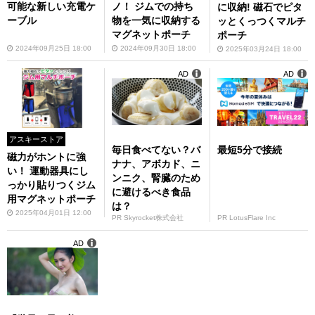
可能な新しい充電ケ
ノ！ ジムでの持ち
に収納! 磁石でピタ
ーブル
物を一気に収納する
ッとくっつくマルチ
マグネットポーチ
ポーチ
2024年09月25日 18:00
2024年09月30日 18:00
2025年03月24日 18:00
AD
AD
アスキーストア
毎日食べてない？バ
最短5分で接続
磁力がホントに強
ナナ、アボカド、ニ
い！ 運動器具にし
ンニク、腎臓のため
っかり貼りつくジム
に避けるべき食品
用マグネットポーチ
は？
2025年04月01日 12:00
PR Skyrocket株式会社
PR LotusFlare Inc
AD