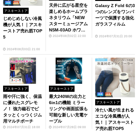
天井に広がる星空を
Galaxy Z Fold 6の3
アスキーストア
楽しめるホームプラ
つのレンズをワンパ
ネタリウム「NEW
ーツで保護する強化
じめじめしない冷風
スターミュージアム
ガラスフィルム
機が人気！｜アスキ
NSM-03AD ホワイ
ーストア売れ筋TOP
ト」
2024年08月02日 22:00
2024年07月31日 20:00
5
2024年08月03日 21:00
アスキーストア
アスキーストア
雨や汗に強く、保温
最大240Wの出力と
に優れたスグレモ
6in1の機能 ミラー
アスキーストア
ノ！ 強力磁石でピ
リングや画面拡張も
冷たい風が生まれる
タッとくっつくジム
可能な新しい充電ケ
エコな冷風機が人
用マルチポーチ
ーブル
気！｜アスキースト
2024年07月31日 18:00
2024年07月28日 09:00
ア売れ筋TOP5