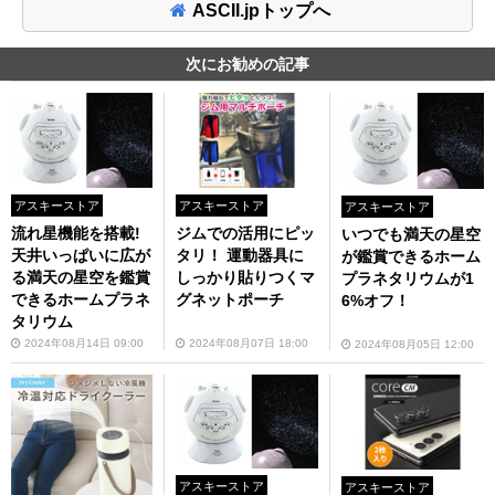
ASCII.jpトップへ
次にお勧めの記事
アスキーストア
アスキーストア
アスキーストア
流れ星機能を搭載!
ジムでの活用にピッ
いつでも満天の星空
天井いっぱいに広が
タリ！ 運動器具に
が鑑賞できるホーム
る満天の星空を鑑賞
しっかり貼りつくマ
プラネタリウムが1
できるホームプラネ
グネットポーチ
6%オフ！
タリウム
2024年08月14日 09:00
2024年08月07日 18:00
2024年08月05日 12:00
アスキーストア
アスキーストア