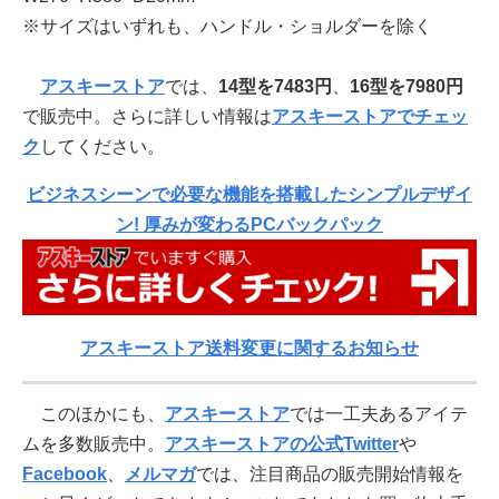
※サイズはいずれも、ハンドル・ショルダーを除く
アスキーストア
では、
14型を7483円
、
16型を7980円
で販売中。さらに詳しい情報は
アスキーストアでチェッ
ク
してください。
ビジネスシーンで必要な機能を搭載したシンプルデザイ
ン! 厚みが変わるPCバックパック
アスキーストア送料変更に関するお知らせ
このほかにも、
アスキーストア
では一工夫あるアイテ
ムを多数販売中。
アスキーストアの公式Twitter
や
Facebook
、
メルマガ
では、注目商品の販売開始情報を