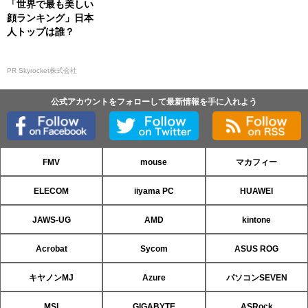
「世界で最も美しい
顔ランキング」日本
人トップは誰？
PR Skyrocket株式会社
公式アカウントをフォローして最新情報を手に入れよう
FMV
mouse
マカフィー
ELECOM
iiyama PC
HUAWEI
JAWS-UG
AMD
kintone
Acrobat
Sycom
ASUS ROG
キヤノンMJ
Azure
パソコンSEVEN
MSI
GIGABYTE
ASRock