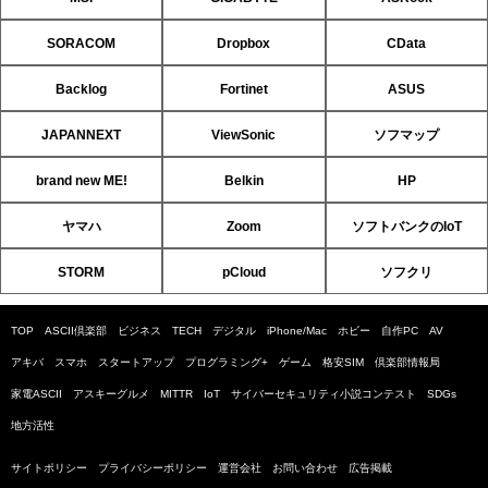
SORACOM
Dropbox
CData
Backlog
Fortinet
ASUS
JAPANNEXT
ViewSonic
ソフマップ
brand new ME!
Belkin
HP
ヤマハ
Zoom
ソフトバンクのIoT
STORM
pCloud
ソフクリ
TOP
ASCII倶楽部
ビジネス
TECH
デジタル
iPhone/Mac
ホビー
自作PC
AV
アキバ
スマホ
スタートアップ
プログラミング+
ゲーム
格安SIM
倶楽部情報局
家電ASCII
アスキーグルメ
MITTR
IoT
サイバーセキュリティ小説コンテスト
SDGs
地方活性
サイトポリシー
プライバシーポリシー
運営会社
お問い合わせ
広告掲載