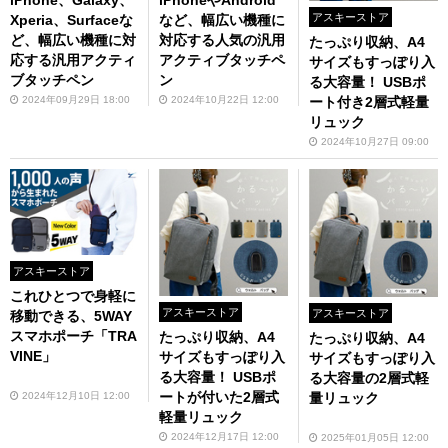
iPhone、Galaxy、
iPhoneやAndroid
アスキーストア
Xperia、Surfaceな
など、幅広い機種に
ど、幅広い機種に対
対応する人気の汎用
たっぷり収納、A4
応する汎用アクティ
アクティブタッチペ
サイズもすっぽり入
ブタッチペン
ン
る大容量！ USBポ
2024年09月29日 18:00
2024年10月22日 12:00
ート付き2層式軽量
リュック
2024年10月27日 09:00
アスキーストア
これひとつで身軽に
アスキーストア
アスキーストア
移動できる、5WAY
スマホポーチ「TRA
たっぷり収納、A4
たっぷり収納、A4
VINE」
サイズもすっぽり入
サイズもすっぽり入
る大容量！ USBポ
る大容量の2層式軽
ートが付いた2層式
2024年12月10日 12:00
量リュック
軽量リュック
2024年12月17日 12:00
2025年01月05日 12:00