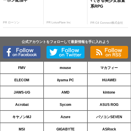
ーポン配信中
ｲできる美少女放置
系RPG
PR ローソン
PR LotusFlare Inc
PR C4 Connect株式会社
公式アカウントをフォローして最新情報を手に入れよう
FMV
mouse
マカフィー
ELECOM
iiyama PC
HUAWEI
JAWS-UG
AMD
kintone
Acrobat
Sycom
ASUS ROG
キヤノンMJ
Azure
パソコンSEVEN
MSI
GIGABYTE
ASRock