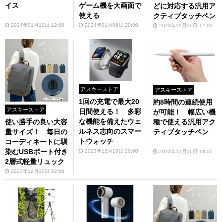
イス
ゲーム機を大画面で
どに対応する汎用ア
使える
クティブタッチペン
2024年01月10日 12:00
2024年01月09日 20:00
2023年12月30日 12:00
アスキーストア
アスキーストア
1回の充電で最大20
約8時間の連続使用
アスキーストア
日間使える！ 多彩
が可能！ 幅広い機
な機能を備えたウェ
種で使える汎用アク
使い勝手の良い大容
ルネス志向のスマー
ティブタッチペン
量サイズ！ 毎日の
トウォッチ
コーディネートに馴
染むUSBポート付き
2023年12月10日 20:00
2023年12月10日 18:00
2層式軽量リュック
2023年12月10日 22:00