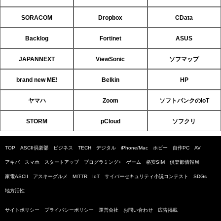
SORACOM
Dropbox
CData
Backlog
Fortinet
ASUS
JAPANNEXT
ViewSonic
ソフマップ
brand new ME!
Belkin
HP
ヤマハ
Zoom
ソフトバンクのIoT
STORM
pCloud
ソフクリ
TOP
ASCII倶楽部
ビジネス
TECH
デジタル
iPhone/Mac
ホビー
自作PC
AV
アキバ
スマホ
スタートアップ
プログラミング+
ゲーム
格安SIM
倶楽部情報局
家電ASCII
アスキーグルメ
MITTR
IoT
サイバーセキュリティ小説コンテスト
SDGs
地方活性
サイトポリシー
プライバシーポリシー
運営会社
お問い合わせ
広告掲載