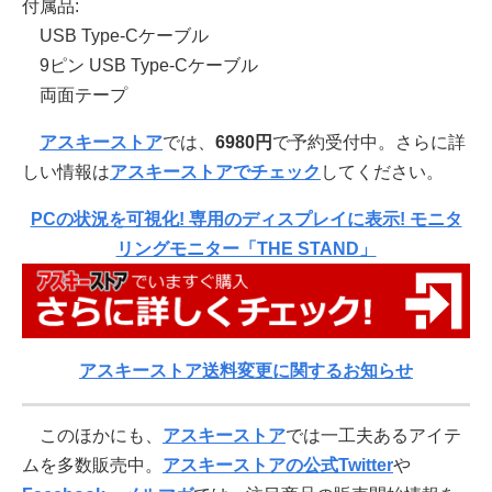
付属品:
USB Type-Cケーブル
9ピン USB Type-Cケーブル
両面テープ
アスキーストア
では、
6980円
で予約受付中。さらに詳
しい情報は
アスキーストアでチェック
してください。
PCの状況を可視化! 専用のディスプレイに表示! モニタ
リングモニター「THE STAND」
アスキーストア送料変更に関するお知らせ
このほかにも、
アスキーストア
では一工夫あるアイテ
ムを多数販売中。
アスキーストアの公式Twitter
や