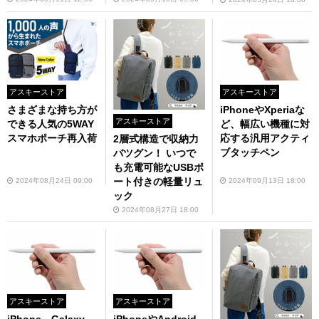
アスキーストア
アスキーストア
さまざまな持ち方が
iPhoneやXperiaな
アスキーストア
できる人気の5WAY
ど、幅広い機種に対
スマホポーチ再入荷
応する汎用アクティ
2層式構造で収納力
ブタッチペン
バツグン！ いつで
も充電可能なUSBポ
ート付きの軽量リュ
2024年08月24日 09:00
2024年09月13日 18:00
ック
2024年08月27日 18:00
アスキーストア
アスキーストア