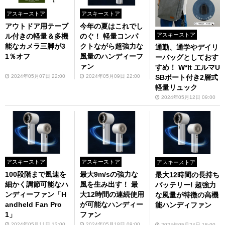
アスキーストア
アスキーストア
アウトドア用テーブ
今年の夏はこれでし
アスキーストア
ル付きの軽量＆多機
のぐ！ 軽量コンパ
能なカメラ三脚が3
クトながら超強力な
通勤、通学やデイリ
1％オフ
風量のハンディーフ
ーバッグとしておす
ァン
すめ！ W*lt エルマU
2024年05月07日 22:00
2024年05月09日 22:00
SBポート付き2層式
軽量リュック
2024年05月12日 09:00
アスキーストア
アスキーストア
アスキーストア
100段階まで風速を
最大9m/sの強力な
最大12時間の長持ち
細かく調節可能なハ
風を生み出す！ 最
バッテリー! 超強力
ンディーファン「H
大12時間の連続使用
な風量が特徴の高機
andheld Fan Pro
が可能なハンディー
能ハンディファン
1」
ファン
2024年05月11日 12:00
2024年05月18日 09:00
2024年05月24日 18:00