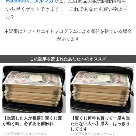
Facebook
、
メルマガ
では、注目商品の販売開始情報を
いち早くゲットできます！ これであなたも買い物上手
に?
本記事はアフィリエイトプログラムによる収益を得ている場合
があります
この記事を読まれたあなたへのオススメ
【当選した人が暴露】宝くじ運
【宝くじ何年も買って一度も当
が動く時、必ずある前触れ
たらない人へ】原因、はっきり
してます
PR(合同会社デジタルファーム )
PR(合同会社デジタルファーム )