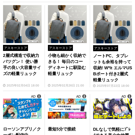
アスキーストア
アスキーストア
アスキーストア
2層式構造で収納力
小物も細かく収納で
ノートPC、タブレ
バツグン！ 使い勝
きる！ 毎日のコー
ットも余裕を持って
手の良い大容量サイ
ディネートに馴染む
収納! W*lt エルマUS
ズの軽量リュック
軽量リュック
Bポート付き2層式
軽量リュック
2025年02月04日 18:00
2025年02月26日 21:00
2025年07月22日 18:00
AD
AD
AD
ローソンアプリ／ク
最短5分で接続
DLなしで気軽にﾌﾟﾚ