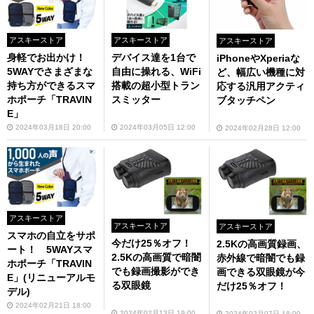
アスキーストア
アスキーストア
アスキーストア
身軽でお出かけ！
デバイス達を1台で
iPhoneやXperiaな
5WAYでさまざまな
自由に操れる、WiFi
ど、幅広い機種に対
持ち方ができるスマ
搭載の超小型トラン
応する汎用アクティ
ホポーチ「TRAVIN
スミッター
ブタッチペン
E」
2024年03月18日 20:00
2024年03月05日 12:00
2024年02月28日 12:00
アスキーストア
アスキーストア
アスキーストア
スマホの自立をサポ
今だけ25％オフ！
2.5Kの高画質録画、
ート！ 5WAYスマ
2.5Kの高画質で暗闇
赤外線で暗闇でも録
ホポーチ「TRAVIN
でも録画撮影ができ
画できる双眼鏡が今
E」(リニューアルモ
る双眼鏡
だけ25％オフ！
デル)
2024年02月21日 18:00
2024年02月13日 19:00
2024年02月07日 18:00