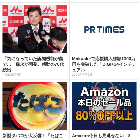
「気になっていた認知機能が菌
Makuakeで応援購入総額1300万
で…」森永が開発。感動の70代
円を突破した「DIGI+14インチデ
続出
ュアル...
PR(森永乳業)
2026年7月6日
新型タバコが大反響！「たばこ
Amazon今日も見逃せない！8