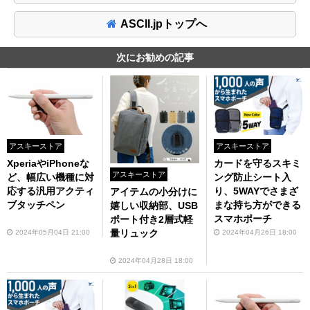
ASCII.jpトップへ
次にお勧めの記事
アスキーストア
アスキーストア
XperiaやiPhoneな
カードを守るスキミ
アスキーストア
ど、幅広い機種に対
ング防止シート入
応する汎用アクティ
り、5WAYでさまざ
アイテムの小分けに
ブタッチペン
まな持ち方ができる
嬉しい収納部、USB
スマホポーチ
ポート付き2層式軽
量リュック
2024年05月04日 21:00
2024年04月26日 18:00
2024年04月28日 18:00