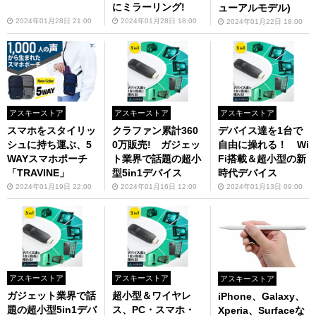
にミラーリング!
ューアルモデル)
2024年01月28日 21:00
2024年01月28日 18:00
2024年01月22日 18:00
アスキーストア
アスキーストア
アスキーストア
スマホをスタイリッ
クラファン累計360
デバイス達を1台で
シュに持ち運ぶ、5
0万販売! ガジェッ
自由に操れる！ Wi
WAYスマホポーチ
ト業界で話題の超小
Fi搭載＆超小型の新
「TRAVINE」
型5in1デバイス
時代デバイス
2024年01月19日 22:00
2024年01月16日 12:00
2024年01月13日 09:00
アスキーストア
アスキーストア
アスキーストア
ガジェット業界で話
超小型＆ワイヤレ
iPhone、Galaxy、
題の超小型5in1デバ
ス、PC・スマホ・
Xperia、Surfaceな