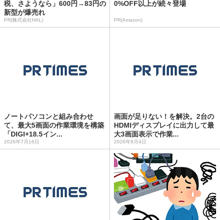
税、さようなら」600円→83円の
0%OFF以上が続々登場
新型が爆売れ
PR(株式会社HAL)
PR(Amazon)
ノートパソコンと組み合わせ
画面が足りない！を解決。2台の
て、最大5画面の作業環境を構築
HDMIディスプレイに出力して最
「DIGI+18.5イン...
大3画面表示で作業...
2026年7月16日
2026年8月4日