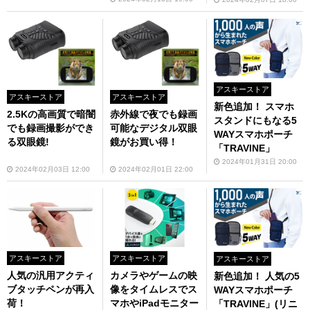
アスキーストア
アスキーストア
アスキーストア
新色追加！ スマホ
2.5Kの高画質で暗闇
赤外線で夜でも録画
スタンドにもなる5
でも録画撮影ができ
可能なデジタル双眼
WAYスマホポーチ
る双眼鏡!
鏡がお買い得！
「TRAVINE」
2024年01月31日 20:00
2024年02月03日 12:00
2024年02月01日 22:00
アスキーストア
アスキーストア
アスキーストア
人気の汎用アクティ
カメラやゲームの映
新色追加！ 人気の5
ブタッチペンが再入
像をタイムレスでス
WAYスマホポーチ
荷！
マホやiPadモニター
「TRAVINE」(リニ