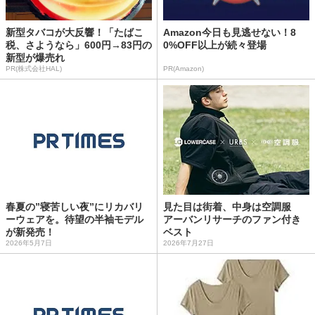
新型タバコが大反響！「たばこ
Amazon今日も見逃せない！8
税、さようなら」600円→83円の
0%OFF以上が続々登場
新型が爆売れ
PR(株式会社HAL)
PR(Amazon)
春夏の”寝苦しい夜”にリカバリ
見た目は街着、中身は空調服
ーウェアを。待望の半袖モデル
アーバンリサーチのファン付き
が新発売！
ベスト
2026年5月7日
2026年7月27日