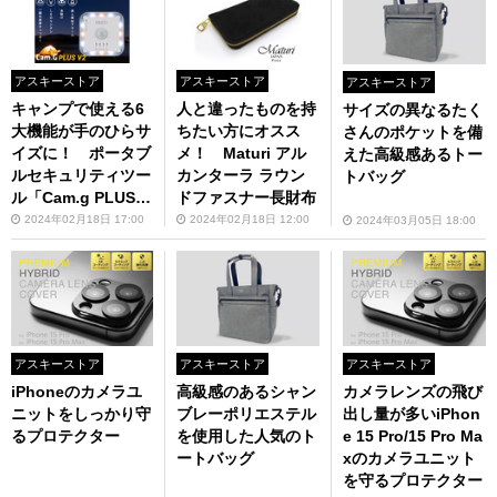
アスキーストア
アスキーストア
アスキーストア
キャンプで使える6
人と違ったものを持
サイズの異なるたく
大機能が手のひらサ
ちたい方にオスス
さんのポケットを備
イズに！ ポータブ
メ！ Maturi アル
えた高級感あるトー
ルセキュリティツー
カンターラ ラウン
トバッグ
ル「Cam.g PLUS v
ドファスナー長財布
2」
2024年02月18日 17:00
2024年02月18日 12:00
2024年03月05日 18:00
アスキーストア
アスキーストア
アスキーストア
iPhoneのカメラユ
高級感のあるシャン
カメラレンズの飛び
ニットをしっかり守
ブレーポリエステル
出し量が多いiPhon
るプロテクター
を使用した人気のト
e 15 Pro/15 Pro Ma
ートバッグ
xのカメラユニット
を守るプロテクター