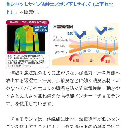
首シャツ Lサイズ&紳士ズボン下 Lサイズ（上下セッ
ト）
」を販売中。
体温を魔法瓶のように逃がさない保温力・汗を外側へ
放出する透湿性・汗臭、加齢臭などに効く消臭素材・い
やなパチパチやホコリの吸着を防ぐ静電気抑制・動きや
すさと丈夫さを兼ね備えた高機能インナー「チョモラン
マ」を使用しています。
チョモランマは、他繊維に比べ、熱伝導率が低いダン
ロンを使用することにより、外気温低下の影響を受けに