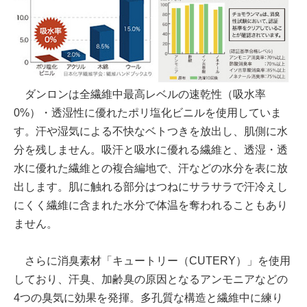
ダンロンは全繊維中最高レベルの速乾性（吸水率
0%）・透湿性に優れたポリ塩化ビニルを使用していま
す。汗や湿気による不快なベトつきを放出し、肌側に水
分を残しません。吸汗と吸水に優れる繊維と、透湿・透
水に優れた繊維との複合編地で、汗などの水分を表に放
出します。肌に触れる部分はつねにサラサラで汗冷えし
にくく繊維に含まれた水分で体温を奪われることもあり
ません。
さらに消臭素材「キュートリー（CUTERY）」を使用
しており、汗臭、加齢臭の原因となるアンモニアなどの
4つの臭気に効果を発揮。多孔質な構造と繊維中に練り