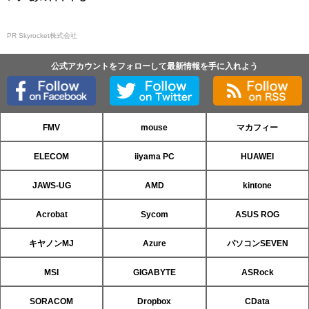
PR Skyrocket株式会社
公式アカウントをフォローして最新情報を手に入れよう
FMV
mouse
マカフィー
ELECOM
iiyama PC
HUAWEI
JAWS-UG
AMD
kintone
Acrobat
Sycom
ASUS ROG
キヤノンMJ
Azure
パソコンSEVEN
MSI
GIGABYTE
ASRock
SORACOM
Dropbox
CData