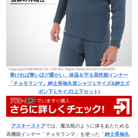
寒ければ寒いほど暖かい、体温を守る高性能インナー
「チョモランマ」紳士長袖丸首シャツ Lサイズ&紳士ズ
ボン下 Lサイズ(上下セット)
アスキーストア
では、魔法瓶のように体をあたためる
高機能インナー「チョモランマ」を使った「
紳士長袖丸