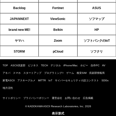
Backlog
Fortinet
ASUS
JAPANNEXT
ViewSonic
ソフマップ
brand new ME!
Belkin
HP
ヤマハ
Zoom
ソフトバンクのIoT
STORM
pCloud
ソフクリ
TOP
ASCII倶楽部
ビジネス
TECH
デジタル
iPhone/Mac
ホビー
自作PC
AV
アキバ
スマホ
スタートアップ
プログラミング+
ゲーム
格安SIM
倶楽部情報局
家電ASCII
アスキーグルメ
MITTR
IoT
サイバーセキュリティ小説コンテスト
SDGs
地方活性
サイトポリシー
プライバシーポリシー
運営会社
お問い合わせ
広告掲載
© KADOKAWA ASCII Research Laboratories, Inc. 2026
表示形式