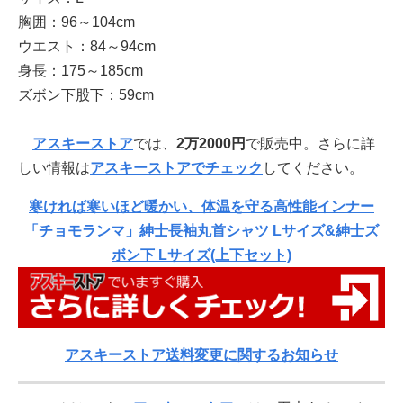
胸囲：96～104cm
ウエスト：84～94cm
身長：175～185cm
ズボン下股下：59cm
アスキーストア
では、
2万2000
円
で販売中。さらに詳
しい情報は
アスキーストアでチェック
してください。
寒ければ寒いほど暖かい、体温を守る高性能インナー
「チョモランマ」紳士長袖丸首シャツ Lサイズ&紳士ズ
ボン下 Lサイズ(上下セット)
アスキーストア送料変更に関するお知らせ