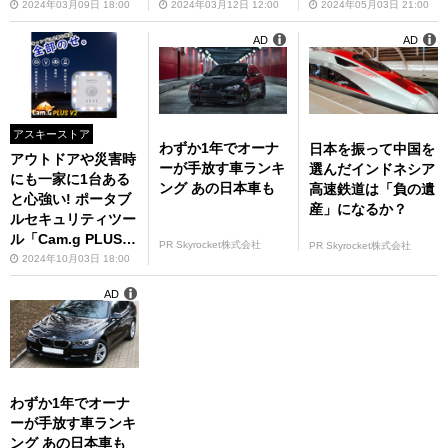
2024年03月09日 18:00
2024年03月12日 12:00
2024年05月03日 21:00
AD
AD
アスキーストア
わずか1年でオーナ
日本を振って中国を
アウトドアや災害時
ーが手放す車ランキ
選んだインドネシア
にも一家に1台ある
ング あの日本車も
高速鉄道は「負の遺
と心強い! ポータブ
産」になるか？
ルセキュリティツー
ル「Cam.g PLUS v
PR Skyrocket株式会社
PR Skyrocket株式会社
2」
2024年10月03日 18:00
AD
わずか1年でオーナ
ーが手放す車ランキ
ング あの日本車も