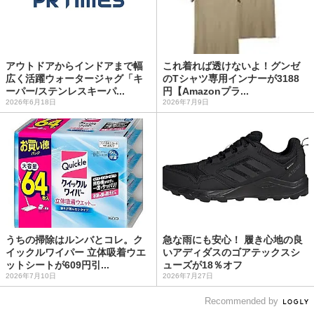
アウトドアからインドアまで幅
これ着れば透けないよ！グンゼ
広く活躍ウォータージャグ「キ
のTシャツ専用インナーが3188
ーパー/ステンレスキーパ...
円【Amazonプラ...
2026年6月18日
2026年7月9日
うちの掃除はルンバとコレ。ク
急な雨にも安心！ 履き心地の良
イックルワイパー 立体吸着ウエ
いアディダスのゴアテックスシ
ットシートが609円引...
ューズが18％オフ
2026年7月10日
2026年7月27日
Recommended by