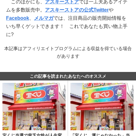
このほかにも、
アスキーストア
では一工夫あるアイテ
ムを多数販売中。
アスキーストアの公式Twitter
や
Facebook
、
メルマガ
では、注目商品の販売開始情報を
いち早くゲットできます！ これであなたも買い物上手
に?
本記事はアフィリエイトプログラムによる収益を得ている場合
があります
この記事を読まれたあなたへのオススメ
宝くじ当選で貧乏女性が人生変
「宝くじ、運じゃなかった」当