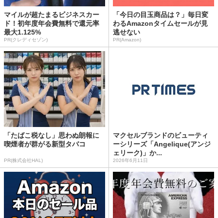
マイルが超たまるビジネスカー
「今日の目玉商品は？」毎日変
ド！初年度年会費無料で還元率
わるAmazonタイムセールが見
最大1.125%
逃せない
PR(クレディセゾン)
PR(Amazon)
「たばこ税なし」思わぬ朗報に
マクセルブランドのビューティ
喫煙者が群がる新型タバコ
ーシリーズ「Angelique(アンジ
ェリーク)」か...
PR(株式会社HAL)
2026年6月11日