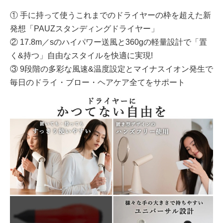
① 手に持って使うこれまでのドライヤーの枠を超えた新
発想「PAUZスタンディングドライヤー」
② 17.8m／sのハイパワー送風と360gの軽量設計で「置
く&持つ」自由なスタイルを快適に実現!
③ 9段階の多彩な風速&温度設定とマイナスイオン発生で
毎日のドライ・ブロー・ヘアケア全てをサポート