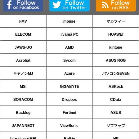
FMV
mouse
マカフィー
ELECOM
iiyama PC
HUAWEI
JAWS-UG
AMD
kintone
Acrobat
Sycom
ASUS ROG
キヤノンMJ
Azure
パソコンSEVEN
MSI
GIGABYTE
ASRock
SORACOM
Dropbox
CData
Backlog
Fortinet
ASUS
JAPANNEXT
ViewSonic
ソフマップ
brand new ME!
Belkin
HP