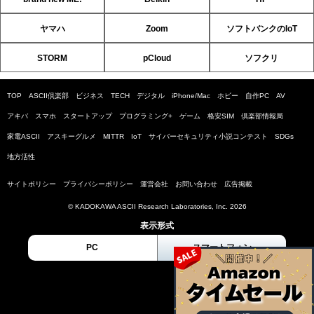
ヤマハ
Zoom
ソフトバンクのIoT
STORM
pCloud
ソフクリ
TOP
ASCII倶楽部
ビジネス
TECH
デジタル
iPhone/Mac
ホビー
自作PC
AV
アキバ
スマホ
スタートアップ
プログラミング+
ゲーム
格安SIM
倶楽部情報局
家電ASCII
アスキーグルメ
MITTR
IoT
サイバーセキュリティ小説コンテスト
SDGs
地方活性
サイトポリシー
プライバシーポリシー
運営会社
お問い合わせ
広告掲載
© KADOKAWA ASCII Research Laboratories, Inc. 2026
表示形式
PC
スマートフォン