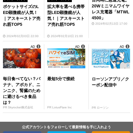
20Wミニマムワイヤ
ポケットサイズのL
拡大率を選べる携帯
レス充電器「MTWL
ED顕微鏡が人気！
型LED顕微鏡が人
4500」
｜アスキーストア売
気！｜アスキースト
2024年02月13日 17:00
れ筋TOP5
ア売れ筋TOP5
2024年02月03日 22:00
2024年02月10日 21:00
AD
AD
AD
毎日食べてない？バ
最短5分で接続
ローソンアプリ／ク
ナナ、アボカド、ニ
ーポン配信中
ンニク、腎臓のため
に避けるべき食品
は？
PR Skyrocket株式会社
PR LotusFlare Inc
PR ローソン
公式アカウントをフォローして最新情報を手に入れよう