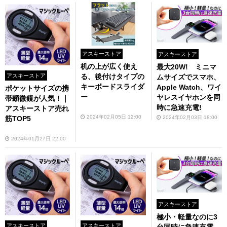
アスキーストア
アスキーストア
机の上が広く使え
最大20W! ミニマ
アスキーストア
る、後付けタイプの
ムサイズでスマホ、
キーボードスライダ
Apple Watch、ワイ
ポケットサイズの携
ー
ヤレスイヤホンを同
帯顕微鏡が人気！｜
時に急速充電!
アスキーストア売れ
2024年02月05日 12:00
2024年02月03日 18:00
筋TOP5
2024年01月27日 22:00
アスキーストア
極小・軽量なのに3
アスキーストア
アスキーストア
台同時に急速充電。