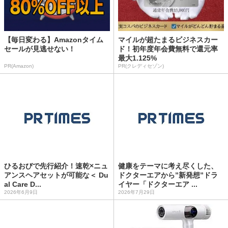
【毎日変わる】Amazonタイム
マイルが超たまるビジネスカー
セールが見逃せない！
ド！初年度年会費無料で還元率
最大1.125%
PR(Amazon)
PR(クレディセゾン)
ひるおびで先行紹介！速乾×ニュ
健康をテーマに考え尽くした、
アンスヘアセットが可能な＜ Du
ドクターエアから”新発想”ドラ
al Care D...
イヤー「ドクターエア ...
2026年6月9日
2026年7月29日