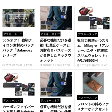
アスキーストア
アスキーストア
アスキーストア
50％オフ！ 強靭ナ
必要な機能だけを凝
収容力抜群かつスリ
イロン素材のバック
縮! 社員証ケースと
ム「Milagro リアル
パック「Balance」
お財布＆パスケース
カーボンF・蛇腹式
シリーズ
が合体したネックウ
スリムウォレット」
ォレット
が1万6500円
2020年12月07日 17:00
2020年12月06日 22:00
2020年12月06日 10:00
アスキーストア
アスキーストア
アスキーストア
フロントの斜めファ
カーボンファイバー
必要な機能だけを凝
スナーがアクセント
と本革を組み合わせ
縮！ 毎日のお仕事