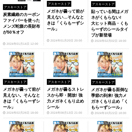
アスキーストア
アスキーストア
アスキーストア
メガネが曇って前が
貼っている間はメガ
炭素繊維のカーボン
見えない…そんなと
ネがくもらない!
ファイバーを使った
きは「くらもーずシ
大ヒット商品・くも
メンズ蛇腹の長財布
ール」
らーずのシールタイ
が50％オフ
プが新登場
2024年01月20日 20:00
2024年02月02日 18:00
2024年01月14日 12:00
アスキーストア
アスキーストア
アスキーストア
メガネが曇って前が
メガネが曇るストレ
メガネが曇る面倒な
見えない。そんなと
スから即・開放! 強
季節の到来! 強力メ
きは「くもらーずシ
力メガネくもり止め
ガネくもり止め「く
ール」
シール
もらーずシール」
2024年02月26日 18:00
2024年08月13日 21:00
2024年10月22日 18:00