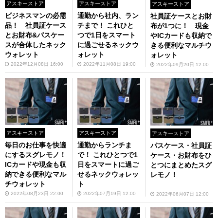
アスキーストア
アスキーストア
アスキーストア
ビジネスマンの必需
通勤から社内、ラン
社員証ケースとお財
品！ 社員証ケース
チまで！ これひと
布が1つに！ 現金
とお財布&パスケー
つで1日をスマート
やICカードも収納で
スが合体したネック
に過ごせるネックウ
きる便利なマルチウ
ウォレット
ォレット
ォレット
2022年12月08日 16:00
2022年11月08日 19:00
2022年09月20日 12:00
アスキーストア
アスキーストア
アスキーストア
毎日のお仕事を快適
通勤からランチま
パスケース・社員証
にするスグレモノ！
で！ これひとつで1
ケース・お財布をひ
ICカードや現金も収
日をスマートに過ご
とつにまとめたスグ
納できる便利なマル
せるネックウォレッ
レモノ！
チウォレット
ト
2022年08月23日 22:00
2022年07月19日 12:00
2022年06月07日 12:00