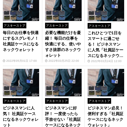
アスキーストア
アスキーストア
アスキーストア
毎日のお仕事を快適
必要な機能だけを凝
これひとつで1日を
にするスグレモノ！
縮！ 毎日の仕事を
スマートに過ごせ
社員証ケースになる
快適にする、使いや
る！ ビジネスマン
ネックウォレット
すさ抜群のネックウ
に人気「社員証ケー
ォレット
スになるネックウォ
レット」
2022年05月01日 17:00
2022年03月25日 22:00
2022年03月24日 12:00
アスキーストア
アスキーストア
アスキーストア
ビジネスマンに人
ビジネスマンに好
ビジネスマン必見！
気！ 社員証ケース
評！ 一度使ったら
便利すぎる「社員証
になるネックウォレ
手放せない「社員証
ケースになるネック
ット
ケースになるネック
ウォレット」