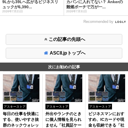
9Lから39Lへ広がるビジネスリ
カバンに入れてない？ Ankerの
ュックが6,390...
難燃ポーチで万が一...
2026年7月21日
2026年7月31日
Recommended by
この記事の先頭へ
ASCII.jpトップへ
次にお勧めの記事
アスキーストア
アスキーストア
アスキーストア
毎日の仕事を快適に
外出やランチのとき
ビジネスマンにおす
する、使いやすさ抜
に個人情報を見られ
すめ、ICカードや現
群のネックウォレッ
ません「社員証ケー
金も収納できる「社