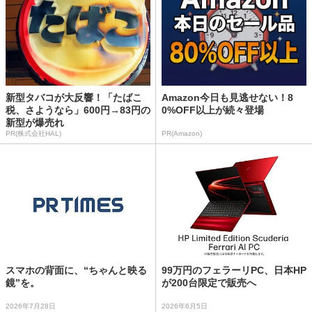
新型タバコが大反響！「たばこ
Amazon今日も見逃せない！8
税、さようなら」600円→83円の
0%OFF以上が続々登場
新型が爆売れ
PR(株式会社HAL)
PR(Amazon)
スマホの背面に、“ちゃんと映る
99万円のフェラーリPC、日本HP
鏡”を。
が200台限定で販売へ
2026年7月28日
2026年6月5日