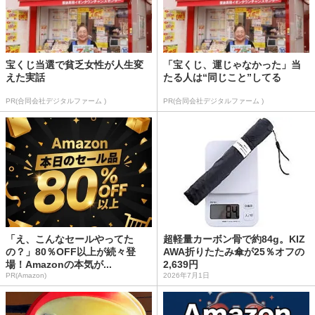
宝くじ当選で貧乏女性が人生変
「宝くじ、運じゃなかった」当
えた実話
たる人は“同じこと”してる
PR(合同会社デジタルファーム )
PR(合同会社デジタルファーム )
「え、こんなセールやってた
超軽量カーボン骨で約84g。KIZ
の？」80％OFF以上が続々登
AWA折りたたみ傘が25％オフの
場！Amazonの本気が...
2,639円
PR(Amazon)
2026年7月1日