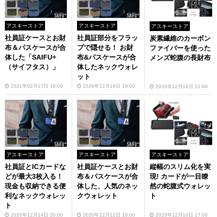
アスキーストア
アスキーストア
アスキーストア
社員証ケースとお財
社員証部分をフラッ
炭素繊維のカーボン
布＆パスケースが合
プで隠せる！ お財
ファイバーを使った
体した「SAIFU+
布&パスケースが合
メンズ蛇腹の長財布
（サイフタス）」
体したネックウォレ
ット
2021年02月17日 19:00
2020年12月18日 19:00
2020年12月16日 12:00
アスキーストア
アスキーストア
アスキーストア
社員証とICカードな
社員証ケースとお財
縦幅のスリム化を実
どが最大3枚入る！
布＆パスケースが合
現! カードが一目瞭
現金も収納できる便
体した、人気のネッ
然の蛇腹式ウォレッ
利なネックウォレッ
クウォレット
ト
ト
2020年12月14日 20:00
2020年12月12日 10:00
2020年12月10日 17:00