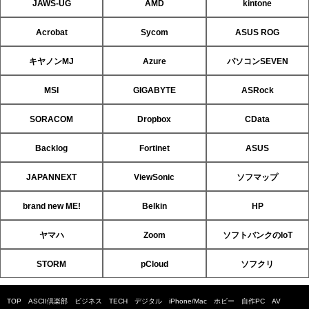
JAWS-UG
AMD
kintone
Acrobat
Sycom
ASUS ROG
キヤノンMJ
Azure
パソコンSEVEN
MSI
GIGABYTE
ASRock
SORACOM
Dropbox
CData
Backlog
Fortinet
ASUS
JAPANNEXT
ViewSonic
ソフマップ
brand new ME!
Belkin
HP
ヤマハ
Zoom
ソフトバンクのIoT
STORM
pCloud
ソフクリ
TOP
ASCII倶楽部
ビジネス
TECH
デジタル
iPhone/Mac
ホビー
自作PC
AV