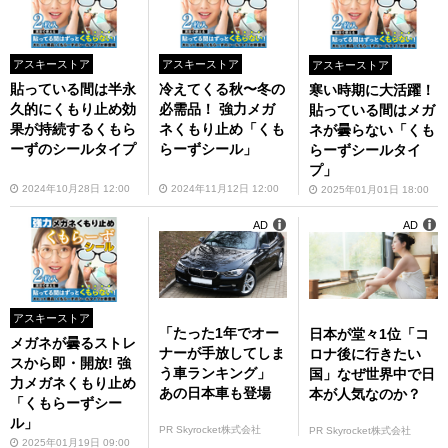
アスキーストア
アスキーストア
アスキーストア
貼っている間は半永
冷えてくる秋〜冬の
寒い時期に大活躍！
久的にくもり止め効
必需品！ 強力メガ
貼っている間はメガ
果が持続するくもら
ネくもり止め「くも
ネが曇らない「くも
ーずのシールタイプ
らーずシール」
らーずシールタイ
プ」
2024年10月28日 12:00
2024年11月12日 12:00
2025年01月01日 18:00
AD
AD
アスキーストア
「たった1年でオー
日本が堂々1位「コ
メガネが曇るストレ
ナーが手放してしま
ロナ後に行きたい
スから即・開放! 強
う車ランキング」
国」なぜ世界中で日
力メガネくもり止め
あの日本車も登場
本が人気なのか？
「くもらーずシー
ル」
PR Skyrocket株式会社
PR Skyrocket株式会社
2025年01月19日 09:00