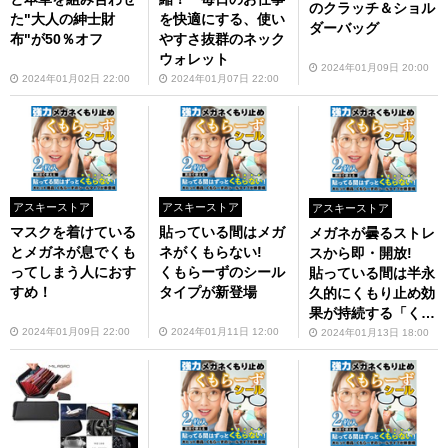
のクラッチ＆ショル
た"大人の紳士財
を快適にする、使い
ダーバッグ
布"が50％オフ
やすさ抜群のネック
ウォレット
2024年01月09日 20:00
2024年01月02日 22:00
2024年01月07日 22:00
アスキーストア
アスキーストア
アスキーストア
マスクを着けている
貼っている間はメガ
メガネが曇るストレ
とメガネが息でくも
ネがくもらない!
スから即・開放!
ってしまう人におす
くもらーずのシール
貼っている間は半永
すめ！
タイプが新登場
久的にくもり止め効
果が持続する「くも
らーずシール」
2024年01月09日 22:00
2024年01月11日 12:00
2024年01月13日 18:00