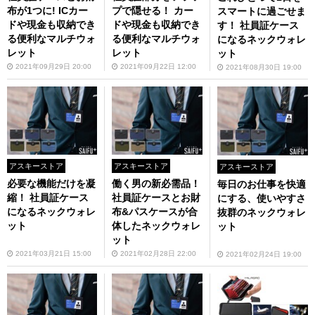
布が1つに! ICカー
プで隠せる！ カー
スマートに過ごせま
ドや現金も収納でき
ドや現金も収納でき
す！ 社員証ケース
る便利なマルチウォ
る便利なマルチウォ
になるネックウォレ
レット
レット
ット
2021年09月29日 20:00
2021年09月22日 12:00
2021年08月30日 19:00
アスキーストア
アスキーストア
アスキーストア
必要な機能だけを凝
働く男の新必需品！
毎日のお仕事を快適
縮！ 社員証ケース
社員証ケースとお財
にする、使いやすさ
になるネックウォレ
布&パスケースが合
抜群のネックウォレ
ット
体したネックウォレ
ット
ット
2021年03月21日 15:00
2021年02月28日 22:00
2021年02月24日 19:00