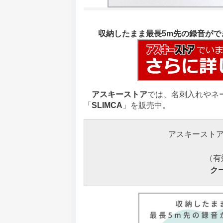
収納したまま最長5m先の録音ができ
アスキーストア
では、名刺入れやネ
「
SLIMCA
」を販売中。
アスキースト
（有
ク