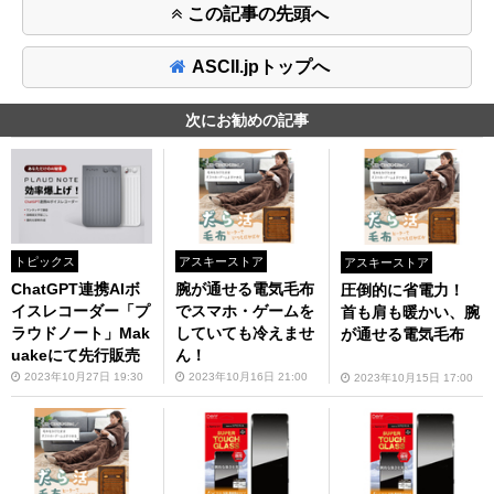
この記事の先頭へ
ASCII.jpトップへ
次にお勧めの記事
トピックス
アスキーストア
アスキーストア
ChatGPT連携AIボ
腕が通せる電気毛布
圧倒的に省電力！
イスレコーダー「プ
でスマホ・ゲームを
首も肩も暖かい、腕
ラウドノート」Mak
していても冷えませ
が通せる電気毛布
uakeにて先行販売
ん！
2023年10月27日 19:30
2023年10月16日 21:00
2023年10月15日 17:00