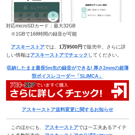
対応microSDカード：最大32GB
※1GBで168時間の録音が可能
アスキーストア
では、
1万9500
円
で販売中。さらに詳
しい情報は
アスキーストアでチェック
してください。
収納したまま最長5m先の録音ができる! 厚さ2mmの超薄
型ボイスレコーダー「SLIMCA」
アスキーストア送料変更に関するお知らせ
このほかにも、
アスキーストア
では一工夫あるアイテ