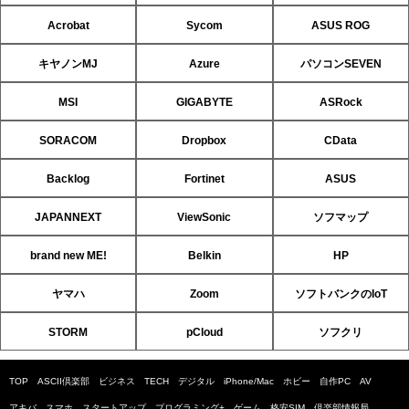
Acrobat
Sycom
ASUS ROG
キヤノンMJ
Azure
パソコンSEVEN
MSI
GIGABYTE
ASRock
SORACOM
Dropbox
CData
Backlog
Fortinet
ASUS
JAPANNEXT
ViewSonic
ソフマップ
brand new ME!
Belkin
HP
ヤマハ
Zoom
ソフトバンクのIoT
STORM
pCloud
ソフクリ
TOP
ASCII倶楽部
ビジネス
TECH
デジタル
iPhone/Mac
ホビー
自作PC
AV
アキバ
スマホ
スタートアップ
プログラミング+
ゲーム
格安SIM
倶楽部情報局