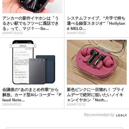
アンカーの新作イヤホンは「う
システムファイブ、“片手で持ち
るさい駅でもフツーに通話でき
運べる録音スタジオ”「Hollylan
る」って、マジ？──So...
d MELO...
2026年7月31日
2026年7月9日
会議後の“あのまとめ作業”から
新色ピンクに一目惚れ！ プライ
解放。カード型AIレコーダー「P
ムデーで絶対に狙いたいノイキ
laud Note...
ャンイヤホン「Noth...
2026年6月5日
2026年7月7日
Recommended by