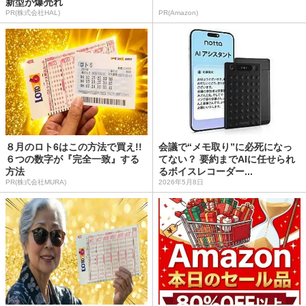
新型が爆売れ
PR(株式会社HAL)
PR(Amazon)
８月のロト6はこの方法で買え!!
会議で“メモ取り”に必死になっ
６つの数字が『完全一致』する
てない？ 要約までAIに任せられ
方法
るボイスレコーダー...
PR(株式会社MURA)
2026年5月8日