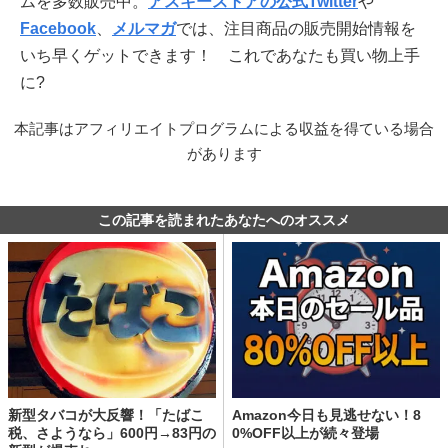
ムを多数販売中。
アスキーストアの公式Twitter
や
Facebook
、
メルマガ
では、注目商品の販売開始情報を
いち早くゲットできます！ これであなたも買い物上手
に?
本記事はアフィリエイトプログラムによる収益を得ている場合
があります
この記事を読まれたあなたへのオススメ
新型タバコが大反響！「たばこ
Amazon今日も見逃せない！8
税、さようなら」600円→83円の
0%OFF以上が続々登場