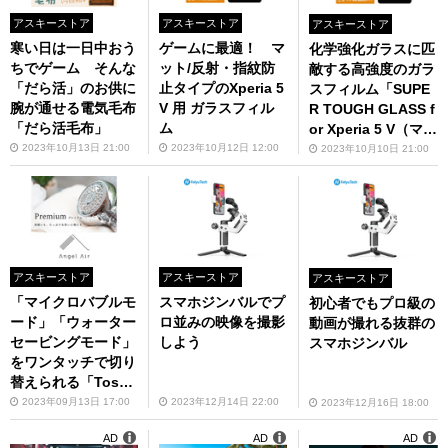
アスキーストア
アスキーストア
アスキーストア
寒い日は一日中おう
ゲームに最適！ マ
化学強化ガラスに匹
ちでゲーム そんな
ット/反射・指紋防
敵する高強度のガラ
「だら活」のお供に
止タイプのXperia 5
スフィルム「SUPE
腕が通せる電気毛布
V 用 ガラスフィル
R TOUGH GLASS f
「だら活毛布」
ム
or Xperia 5 V（マッ
ト・反射防止）」
2023年10月13日 21:00
2023年10月12日 12:00
2023年10月10日 21:00
アスキーストア
アスキーストア
アスキーストア
「マイクロバブルモ
スマホジンバルでプ
初心者でもプロ級の
ード」「ウォーター
ロ並みの映像を撮影
動画が撮れる抜群の
セービングモード」
しよう
スマホジンバル
をワンタッチで切り
替えられる「Toshi
n AngelAir シャワ
2023年09月13日 17:00
2023年12月14日 22:00
2023年12月16日 18:00
ーヘッド プレミア
AD
AD
AD
ム Premium TH-00