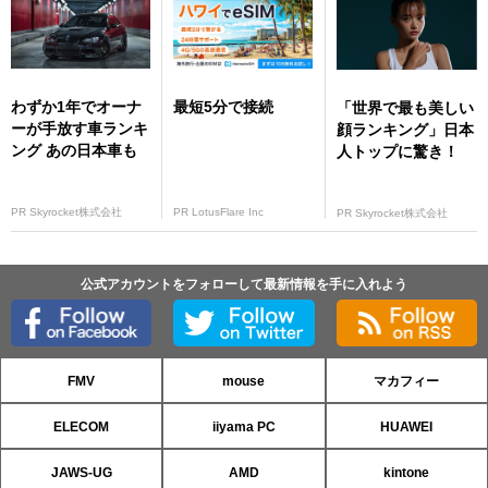
7CR」
わずか1年でオーナ
最短5分で接続
「世界で最も美しい
ーが手放す車ランキ
顔ランキング」日本
ング あの日本車も
人トップに驚き！
PR Skyrocket株式会社
PR LotusFlare Inc
PR Skyrocket株式会社
公式アカウントをフォローして最新情報を手に入れよう
FMV
mouse
マカフィー
ELECOM
iiyama PC
HUAWEI
JAWS-UG
AMD
kintone