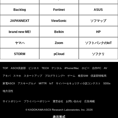
Backlog
Fortinet
ASUS
JAPANNEXT
ViewSonic
ソフマップ
brand new ME!
Belkin
HP
ヤマハ
Zoom
ソフトバンクのIoT
STORM
pCloud
ソフクリ
TOP
ASCII倶楽部
ビジネス
TECH
デジタル
iPhone/Mac
ホビー
自作PC
AV
アキバ
スマホ
スタートアップ
プログラミング+
ゲーム
格安SIM
倶楽部情報局
家電ASCII
アスキーグルメ
MITTR
IoT
サイバーセキュリティ小説コンテスト
SDGs
地方活性
サイトポリシー
プライバシーポリシー
運営会社
お問い合わせ
広告掲載
© KADOKAWA ASCII Research Laboratories, Inc. 2026
表示形式