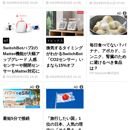
2023年05月10日 20:00
2023年05月10日 22:00
2023年05月11日 07:00
AD
IoT
トピックス
毎日食べてない？バ
SwitchBotハブ2の
換気するタイミング
ナナ、アボカド、ニ
Matter機能が大幅ア
がわかるSwitchBot
ンニク、腎臓のため
ップグレード 人感
「CO2センサー」い
に避けるべき食品
センサーや開閉セン
まなら15%オフ
は？
サーもMatter対応に
PR Skyrocket株式会社
2023年08月15日 19:30
2024年09月18日 10:10
AD
AD
最短5分で接続
「旅行したい国」1
位の日本、人気の理