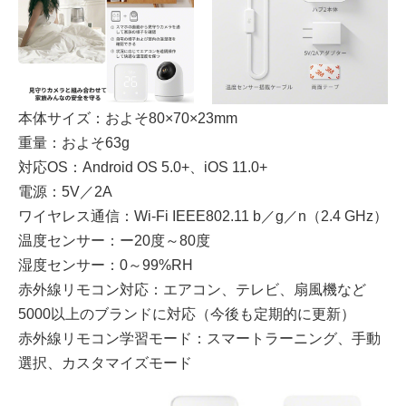
本体サイズ：およそ80×70×23mm
重量：およそ63g
対応OS：Android OS 5.0+、iOS 11.0+
電源：5V／2A
ワイヤレス通信：Wi-Fi IEEE802.11 b／g／n（2.4 GHz）
温度センサー：ー20度～80度
湿度センサー：0～99%RH
赤外線リモコン対応：エアコン、テレビ、扇風機など
5000以上のブランドに対応（今後も定期的に更新）
赤外線リモコン学習モード：スマートラーニング、手動
選択、カスタマイズモード