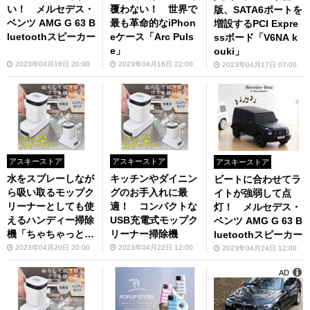
い！ メルセデス・
覆わない！ 世界で
版、SATA6ポートを
ベンツ AMG G 63 B
最も革命的なiPhon
増設するPCI Expre
luetoothスピーカー
eケース「Arc Puls
ssボード「V6NA k
e」
ouki」
2023年04月16日 20:00
2023年04月16日 22:00
2023年04月17日 07:00
アスキーストア
アスキーストア
アスキーストア
水をスプレーしなが
キッチンやダイニン
ビートに合わせてラ
ら吸い取るモップク
グのお手入れに最
イトが強弱して点
リーナーとしても使
適！ コンパクトな
灯！ メルセデス・
えるハンディー掃除
USB充電式モップク
ベンツ AMG G 63 B
機「ちゃちゃっとス
リーナー掃除機
luetoothスピーカー
イーパー」
2023年04月20日 20:00
2023年04月22日 12:00
2023年04月24日 12:00
AD