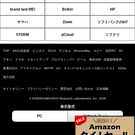
brand new ME!
Belkin
HP
ヤマハ
Zoom
ソフトバンクのIoT
STORM
pCloud
ソフクリ
TOP
ASCII倶楽部
ビジネス
TECH
デジタル
iPhone/Mac
ホビー
自作PC
AV
アキバ
スマホ
スタートアップ
プログラミング+
ゲーム
格安SIM
倶楽部情報局
家電ASCII
アスキーグルメ
MITTR
IoT
サイバーセキュリティ小説コンテスト
SDGs
地方活性
サイトポリシー
プライバシーポリシー
運営会社
お問い合わせ
広告掲載
© KADOKAWA ASCII Research Laboratories, Inc. 2026
表示形式
PC
スマートフォン