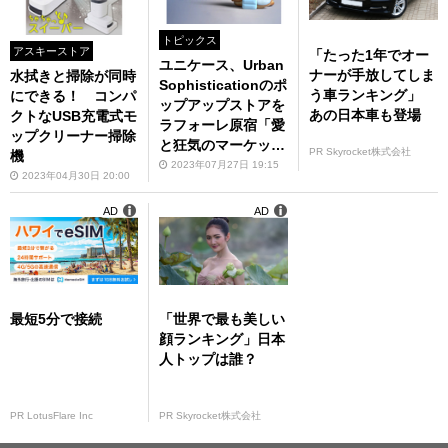
トピックス
アスキーストア
「たった1年でオー
ユニケース、Urban
ナーが手放してしま
水拭きと掃除が同時
Sophisticationのポ
う車ランキング」
にできる！ コンパ
ップアップストアを
あの日本車も登場
クトなUSB充電式モ
ラフォーレ原宿「愛
ップクリーナー掃除
と狂気のマーケッ
PR Skyrocket株式会社
機
ト」にて開催
2023年07月27日 19:15
2023年04月30日 20:00
AD
AD
最短5分で接続
「世界で最も美しい
顔ランキング」日本
人トップは誰？
PR LotusFlare Inc
PR Skyrocket株式会社