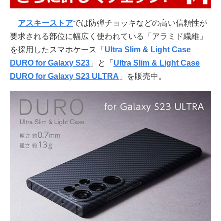
アスキーストア
では防弾チョッキなどの高い信頼性が
要求される部位に幅広く使われている「アラミド繊維」
を採用したスマホケース「
Ultra Slim & Light Case
DURO for Galaxy S23
」と「
Ultra Slim & Light Case
DURO for Galaxy S23 ULTRA
」を販売中。