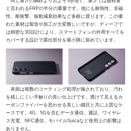
同じ重さの鋼鉄よりおよそ5倍強く、重さでは超軽量
と言われるFRPの半分の重量です。他にも耐熱性、非磁
性、耐衝撃、振動減衰効果など多岐に渡ります。この優
れた素材は製造や加工が大変難しいですが、ディーフで
は精密な3D設計により、スマートフォンの外周すべてを
カバーする設計で露出部分を最小限に留めています。
表面は複数のコーティング処理が施されており、汚れ
を残しにくい手触りの良い仕上げです。透けて見えるカ
ーボンファイバーを思わせる美しい織目と共に上質なケ
ースです。4G、5Gを含むデータ通信、通話、ワイヤレ
ス充電、NFC通信、モバイルSuicaなど使用上の影響は
ありません。