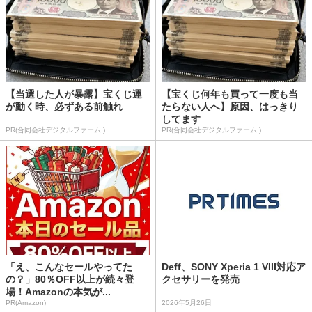
【当選した人が暴露】宝くじ運
【宝くじ何年も買って一度も当
が動く時、必ずある前触れ
たらない人へ】原因、はっきり
してます
PR(合同会社デジタルファーム )
PR(合同会社デジタルファーム )
「え、こんなセールやってた
Deff、SONY Xperia 1 VIII対応ア
の？」80％OFF以上が続々登
クセサリーを発売
場！Amazonの本気が...
PR(Amazon)
2026年5月26日