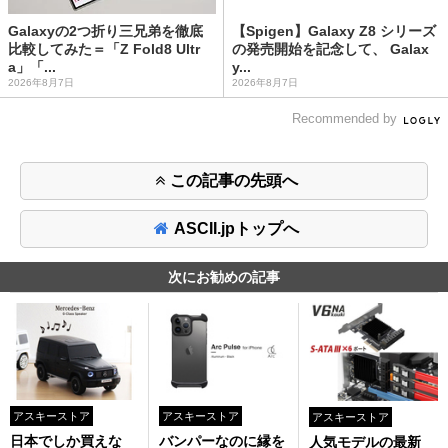
Galaxyの2つ折り三兄弟を徹底
【Spigen】Galaxy Z8 シリーズ
比較してみた＝「Z Fold8 Ultr
の発売開始を記念して、 Galax
a」「...
y...
2026年8月7日
2026年8月7日
Recommended by
この記事の先頭へ
ASCII.jpトップへ
次にお勧めの記事
アスキーストア
アスキーストア
アスキーストア
日本でしか買えな
バンパーなのに縁を
人気モデルの最新