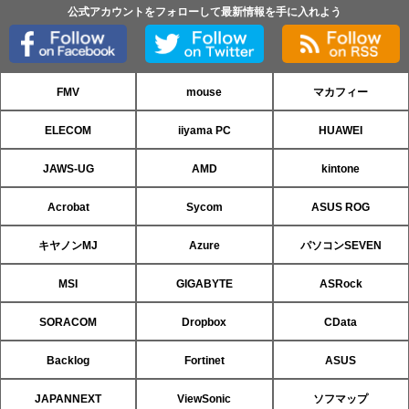
公式アカウントをフォローして最新情報を手に入れよう
FMV
mouse
マカフィー
ELECOM
iiyama PC
HUAWEI
JAWS-UG
AMD
kintone
Acrobat
Sycom
ASUS ROG
キヤノンMJ
Azure
パソコンSEVEN
MSI
GIGABYTE
ASRock
SORACOM
Dropbox
CData
Backlog
Fortinet
ASUS
JAPANNEXT
ViewSonic
ソフマップ