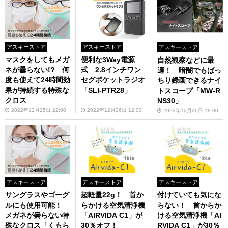
アスキーストア
アスキーストア
アスキーストア
マスクをしてもメガ
便利な3Way電源
自然観察などに最
ネが曇らない!? 何
式 2.8インチワン
適！ 暗闇でもばっ
度も使えて24時間効
セグポケットラジオ
ちり録画できるナイ
果が持続する特殊な
「SLI-PTR28」
トスコープ「MW-R
クロス
NS30」
2022年12月25日 22:00
2022年12月26日 12:00
2022年12月26日 18:00
アスキーストア
アスキーストア
アスキーストア
サングラスやゴーグ
超軽量22g！ 首か
付けていても気にな
ルにも使用可能！
らかける空気清浄機
らない！ 首からか
メガネが曇らない特
「AIRVIDA C1」が
ける空気清浄機「AI
殊なクロス「くもら
30％オフ！
RVIDA C1」が30％