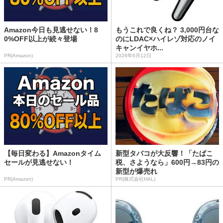
Amazon今日も見逃せない！8
もうこれで良くね？ 3,000円台な
0%OFF以上が続々登場
のにLDAC×ハイレゾ対応のノイ
キャンイヤホ...
PR(Amazon)
2026年6月12日
【毎日変わる】Amazonタイム
新型タバコが大反響！「たばこ
セールが見逃せない！
税、さようなら」600円→83円の
新型が爆売れ
PR(Amazon)
PR(株式会社HAL)