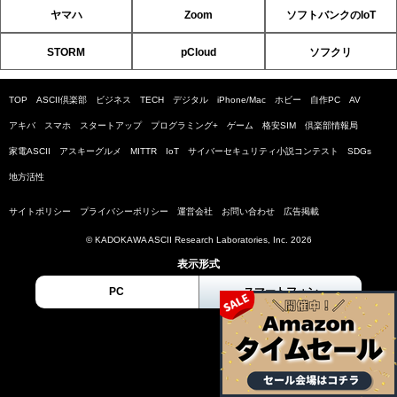
ヤマハ
Zoom
ソフトバンクのIoT
STORM
pCloud
ソフクリ
TOP
ASCII倶楽部
ビジネス
TECH
デジタル
iPhone/Mac
ホビー
自作PC
AV
アキバ
スマホ
スタートアップ
プログラミング+
ゲーム
格安SIM
倶楽部情報局
家電ASCII
アスキーグルメ
MITTR
IoT
サイバーセキュリティ小説コンテスト
SDGs
地方活性
サイトポリシー
プライバシーポリシー
運営会社
お問い合わせ
広告掲載
© KADOKAWA ASCII Research Laboratories, Inc. 2026
表示形式
PC
スマートフォン