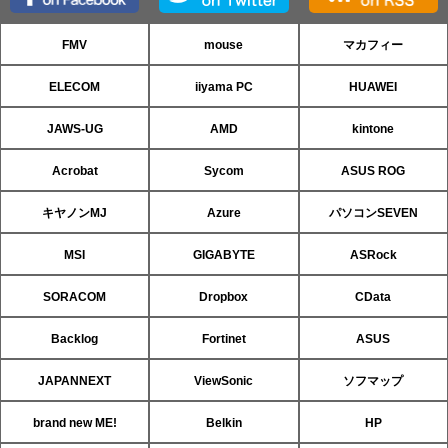
FMV
mouse
マカフィー
ELECOM
iiyama PC
HUAWEI
JAWS-UG
AMD
kintone
Acrobat
Sycom
ASUS ROG
キヤノンMJ
Azure
パソコンSEVEN
MSI
GIGABYTE
ASRock
SORACOM
Dropbox
CData
Backlog
Fortinet
ASUS
JAPANNEXT
ViewSonic
ソフマップ
brand new ME!
Belkin
HP