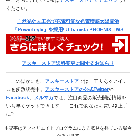
中。さらに詳しい情報は
アスキーストアでチェック
して
ください。
自然光や人工光で充電可能な色素増感太陽電池
「Powerfoyle」を採用! Urbanista PHOENIX TWS
アスキーストア送料変更に関するお知らせ
このほかにも、
アスキーストア
では一工夫あるアイテ
ムを多数販売中。
アスキーストアの公式Twitter
や
Facebook
、
メルマガ
では、注目商品の販売開始情報を
いち早くゲットできます！ これであなたも買い物上手
に?
本記事はアフィリエイトプログラムによる収益を得ている場合
があります