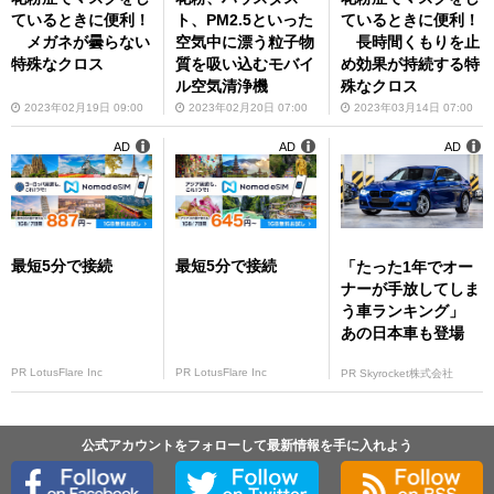
ているときに便利！
ト、PM2.5といった
ているときに便利！
メガネが曇らない
空気中に漂う粒子物
長時間くもりを止
特殊なクロス
質を吸い込むモバイ
め効果が持続する特
ル空気清浄機
殊なクロス
2023年02月19日 09:00
2023年02月20日 07:00
2023年03月14日 07:00
AD
AD
AD
最短5分で接続
最短5分で接続
「たった1年でオー
ナーが手放してしま
う車ランキング」
あの日本車も登場
PR LotusFlare Inc
PR LotusFlare Inc
PR Skyrocket株式会社
公式アカウントをフォローして最新情報を手に入れよう