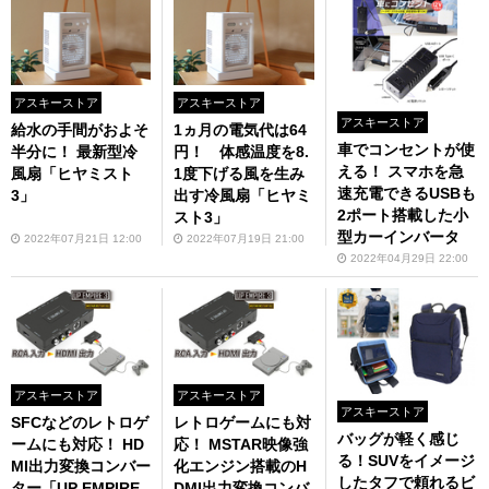
アスキーストア
アスキーストア
アスキーストア
給水の手間がおよそ
1ヵ月の電気代は64
車でコンセントが使
半分に！ 最新型冷
円！ 体感温度を8.
える！ スマホを急
風扇「ヒヤミスト
1度下げる風を生み
速充電できるUSBも
3」
出す冷風扇「ヒヤミ
2ポート搭載した小
スト3」
型カーインバータ
2022年07月21日 12:00
2022年07月19日 21:00
2022年04月29日 22:00
アスキーストア
アスキーストア
アスキーストア
SFCなどのレトロゲ
レトロゲームにも対
バッグが軽く感じ
ームにも対応！ HD
応！ MSTAR映像強
る！SUVをイメージ
MI出力変換コンバー
化エンジン搭載のH
したタフで頼れるビ
ター「UP EMPIRE
DMI出力変換コンバ