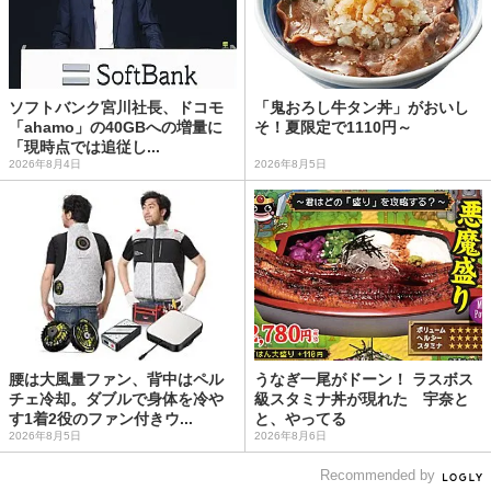
ソフトバンク宮川社長、ドコモ
「鬼おろし牛タン丼」がおいし
「ahamo」の40GBへの増量に
そ！夏限定で1110円～
「現時点では追従し...
2026年8月4日
2026年8月5日
腰は大風量ファン、背中はペル
うなぎ一尾がドーン！ ラスボス
チェ冷却。ダブルで身体を冷や
級スタミナ丼が現れた 宇奈と
す1着2役のファン付きウ...
と、やってる
2026年8月5日
2026年8月6日
Recommended by