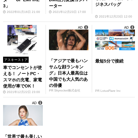
ジネスバッグ
3」
ーター
2022年01月16日 21:00
2021年12月23日 17:00
2021年12月23日 12:00
AD
AD
アスキーストア
「アジアで最もハン
最短5分で接続
サムな顔ランキン
車でコンセントが使
グ」日本人最高位は
える！ ノートPC・
中国でも大人気のあ
スマホの充電、家電
の俳優
使用が車でOK！
PR Skyrocket株式会社
PR LotusFlare Inc
2021年12月22日 23:00
AD
「世界で最も美しい