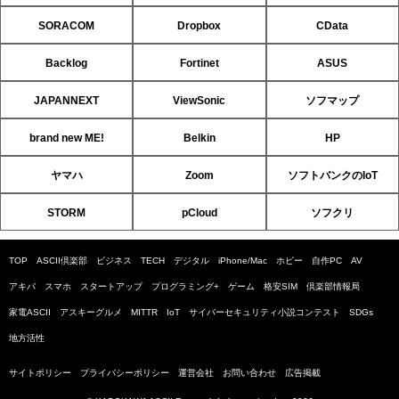
SORACOM
Dropbox
CData
Backlog
Fortinet
ASUS
JAPANNEXT
ViewSonic
ソフマップ
brand new ME!
Belkin
HP
ヤマハ
Zoom
ソフトバンクのIoT
STORM
pCloud
ソフクリ
TOP
ASCII倶楽部
ビジネス
TECH
デジタル
iPhone/Mac
ホビー
自作PC
AV
アキバ
スマホ
スタートアップ
プログラミング+
ゲーム
格安SIM
倶楽部情報局
家電ASCII
アスキーグルメ
MITTR
IoT
サイバーセキュリティ小説コンテスト
SDGs
地方活性
サイトポリシー
プライバシーポリシー
運営会社
お問い合わせ
広告掲載