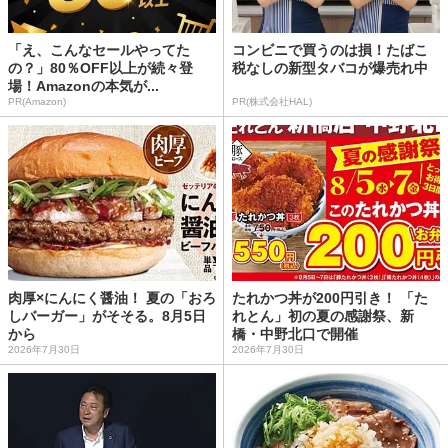
「え、こんなセールやってた
コンビニで買うのは損！たばこ
の？」80％OFF以上が続々登
税なしの新型タバコが爆売れ中
場！Amazonの本気が...
PR(Amazon)
PR(株式会社HAL)
肉厚×にんにく醤油！ 夏の「おろ
たれかつ丼が200円引き！ 「た
しバーガー」がそそる。8月5日
れとん」初の夏の感謝祭、新
から
橋・中野北口で開催
2026年7月30日
2026年7月30日