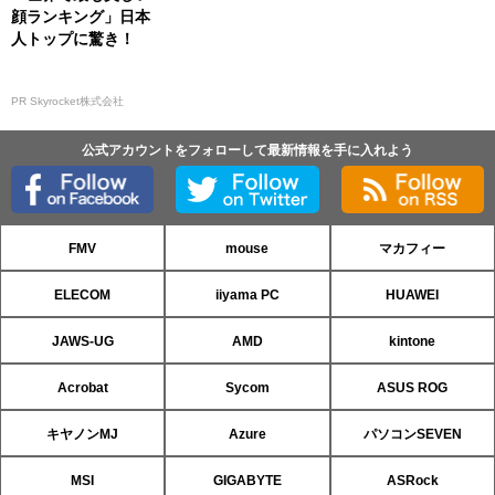
顔ランキング」日本
人トップに驚き！
PR Skyrocket株式会社
公式アカウントをフォローして最新情報を手に入れよう
FMV
mouse
マカフィー
ELECOM
iiyama PC
HUAWEI
JAWS-UG
AMD
kintone
Acrobat
Sycom
ASUS ROG
キヤノンMJ
Azure
パソコンSEVEN
MSI
GIGABYTE
ASRock