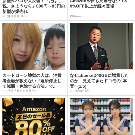
新型タバコが大反響！「たばこ
Amazon今日も見逃せない！8
税、さようなら」600円→83円の
0%OFF以上が続々登場
新型が爆売れ
PR(株式会社HAL)
PR(Amazon)
カードローン地獄の人は、消費
なぜahamoは40GBに増量した
者金融が教えない『返済停止し
のか 見えてきたドコモの“本
て減額・免除する方法』で...
音” (1/5)
PR(渋谷法務総合事務所)
2026年8月6日