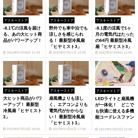
アスキーストア
アスキーストア
アスキーストア
-8.1℃の涼風を届け
野外でも車中泊でも
-8.1度の涼風で1ヶ
る、あの大ヒット商
涼しさを感じられ
月の電気代はたった
品がパワーアップ！
る！ 最新型冷風扇
の64円 最新型冷風
「ヒヤミスト3」
扇「ヒヤミスト3」
2022年07月30日 21:00
2022年07月27日 22:00
2022年07月26日 12:00
アスキーストア
アスキーストア
アスキーストア
大ヒット商品がパワ
扇風機よりも涼し
LEDライトと扇風機
ーアップ！ 最新型
く、エアコンよりも
が一体化！ どこで
冷風扇「ヒヤミスト
電気代がかからな
も快適に使える多機
3」
い！ 最新型冷風扇
能コードレスファン
「ヒヤミスト3」
2022年07月23日 19:00
2022年07月22日 17:00
2022年07月22日 12:00