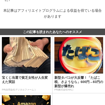
本記事はアフィリエイトプログラムによる収益を得ている場合
があります
この記事を読まれたあなたへのオススメ
宝くじ当選で貧乏女性が人生変
新型タバコが大反響！「たばこ
えた実話
税、さようなら」600円→83円の
新型が爆売れ
PR(合同会社デジタルファーム )
PR(株式会社HAL)