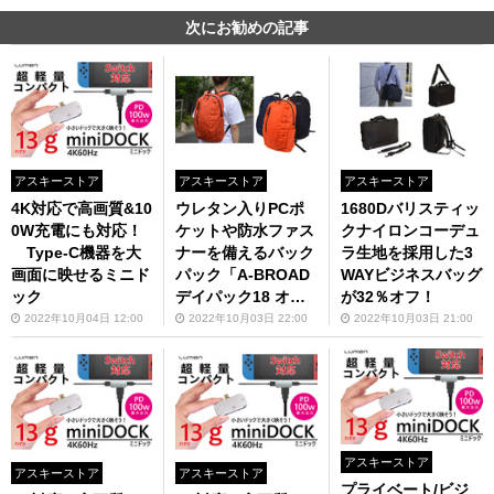
次にお勧めの記事
アスキーストア
アスキーストア
アスキーストア
4K対応で高画質&10
ウレタン入りPCポ
1680Dバリスティッ
0W充電にも対応！
ケットや防水ファス
クナイロンコーデュ
Type-C機器を大
ナーを備えるバック
ラ生地を採用した3
画面に映せるミニド
パック「A-BROAD
WAYビジネスバッグ
ック
デイパック18 オレ
が32％オフ！
ンジ DP-18AB」が5
2022年10月04日 12:00
2022年10月03日 22:00
2022年10月03日 21:00
0％オフ！
アスキーストア
アスキーストア
アスキーストア
プライベート/ビジ