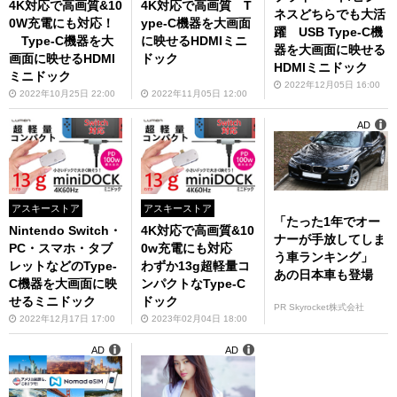
4K対応で高画質&10
4K対応で高画質 T
ネスどちらでも大活
0W充電にも対応！
ype-C機器を大画面
躍 USB Type-C機
Type-C機器を大
に映せるHDMIミニ
器を大画面に映せる
画面に映せるHDMI
ドック
HDMIミニドック
ミニドック
2022年12月05日 16:00
2022年10月25日 22:00
2022年11月05日 12:00
AD
アスキーストア
アスキーストア
「たった1年でオー
Nintendo Switch・
4K対応で高画質&10
ナーが手放してしま
PC・スマホ・タブ
0w充電にも対応
う車ランキング」
レットなどのType-
わずか13g超軽量コ
あの日本車も登場
C機器を大画面に映
ンパクトなType-C
せるミニドック
ドック
PR Skyrocket株式会社
2022年12月17日 17:00
2023年02月04日 18:00
AD
AD