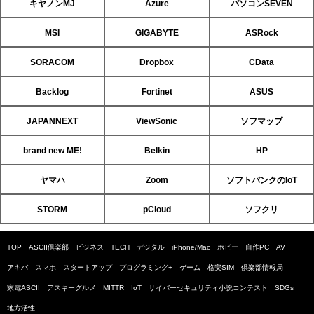
キヤノンMJ
Azure
パソコンSEVEN
MSI
GIGABYTE
ASRock
SORACOM
Dropbox
CData
Backlog
Fortinet
ASUS
JAPANNEXT
ViewSonic
ソフマップ
brand new ME!
Belkin
HP
ヤマハ
Zoom
ソフトバンクのIoT
STORM
pCloud
ソフクリ
TOP
ASCII倶楽部
ビジネス
TECH
デジタル
iPhone/Mac
ホビー
自作PC
AV
アキバ
スマホ
スタートアップ
プログラミング+
ゲーム
格安SIM
倶楽部情報局
家電ASCII
アスキーグルメ
MITTR
IoT
サイバーセキュリティ小説コンテスト
SDGs
地方活性