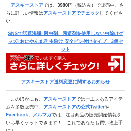
アスキーストア
では、
3980円
（税込み）で販売中。さ
らに詳しい情報は
アスキーストアでチェック
してくださ
い。
SNSで話題沸騰! 殺虫剤、忌避剤を使用しない虫除けグ
ッズ! おにやんま君 虫除け 安全ピン付けタイプ 3個セ
ット
アスキーストア送料変更に関するお知らせ
このほかにも、
アスキーストア
では一工夫あるアイテ
ムを多数販売中。
アスキーストアの公式Twitter
や
Facebook
、
メルマガ
では、注目商品の販売開始情報を
いち早くゲットできます！ これであなたも買い物上手
に?