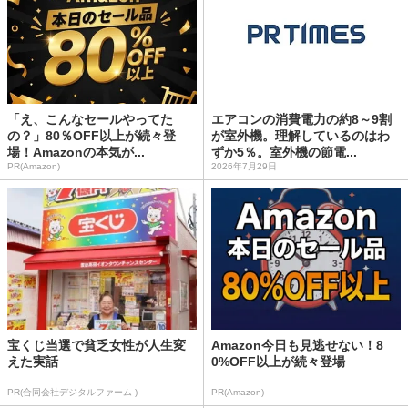
「え、こんなセールやってた
エアコンの消費電力の約8～9割
の？」80％OFF以上が続々登
が室外機。理解しているのはわ
場！Amazonの本気が...
ずか5％。室外機の節電...
PR(Amazon)
2026年7月29日
宝くじ当選で貧乏女性が人生変
Amazon今日も見逃せない！8
えた実話
0%OFF以上が続々登場
PR(合同会社デジタルファーム )
PR(Amazon)