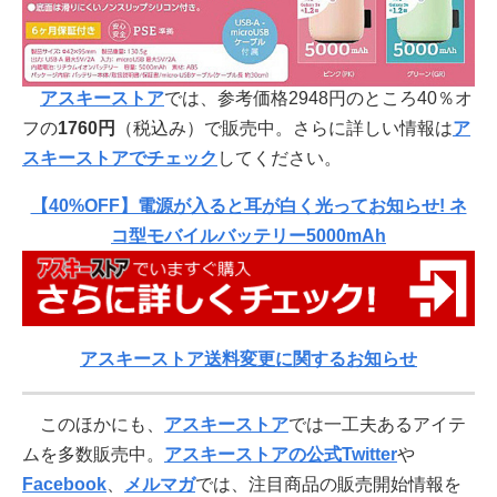
アスキーストア
では、参考価格2948円のところ40％オ
フの
1760
円
（税込み）で販売中。さらに詳しい情報は
ア
スキーストアでチェック
してください。
【40%OFF】電源が入ると耳が白く光ってお知らせ! ネ
コ型モバイルバッテリー5000mAh
アスキーストア送料変更に関するお知らせ
このほかにも、
アスキーストア
では一工夫あるアイテ
ムを多数販売中。
アスキーストアの公式Twitter
や
Facebook
、
メルマガ
では、注目商品の販売開始情報を