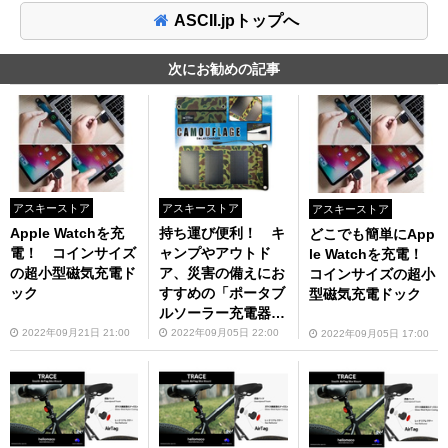
ASCII.jpトップへ
次にお勧めの記事
アスキーストア
アスキーストア
アスキーストア
Apple Watchを充
持ち運び便利！ キ
どこでも簡単にApp
電！ コインサイズ
ャンプやアウトド
le Watchを充電！
の超小型磁気充電ド
ア、災害の備えにお
コインサイズの超小
ック
すすめの「ポータブ
型磁気充電ドック
ルソーラー充電器
カモフラージュ」の
2022年09月21日 21:00
2022年09月05日 22:00
2022年09月05日 17:00
5Wモデルが43％オ
フ！