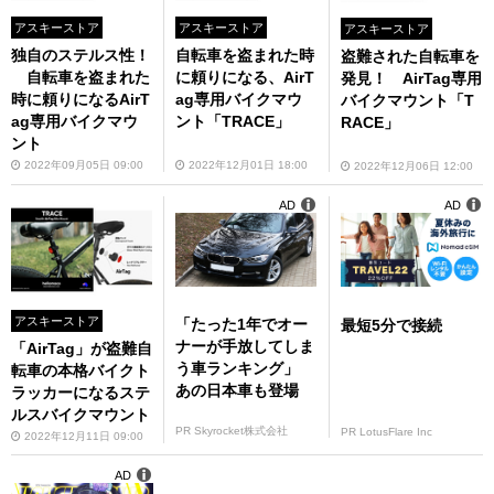
アスキーストア
アスキーストア
アスキーストア
独自のステルス性！
自転車を盗まれた時
盗難された自転車を
自転車を盗まれた
に頼りになる、AirT
発見！ AirTag専用
時に頼りになるAirT
ag専用バイクマウ
バイクマウント「T
ag専用バイクマウ
ント「TRACE」
RACE」
ント
2022年09月05日 09:00
2022年12月01日 18:00
2022年12月06日 12:00
AD
AD
アスキーストア
「たった1年でオー
最短5分で接続
ナーが手放してしま
「AirTag」が盗難自
う車ランキング」
転車の本格バイクト
あの日本車も登場
ラッカーになるステ
ルスバイクマウント
PR Skyrocket株式会社
PR LotusFlare Inc
2022年12月11日 09:00
AD