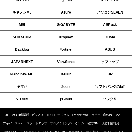
キヤノンMJ
Azure
パソコンSEVEN
MSI
GIGABYTE
ASRock
SORACOM
Dropbox
CData
Backlog
Fortinet
ASUS
JAPANNEXT
ViewSonic
ソフマップ
brand new ME!
Belkin
HP
ヤマハ
Zoom
ソフトバンクのIoT
STORM
pCloud
ソフクリ
TOP
ASCII倶楽部
ビジネス
TECH
デジタル
iPhone/Mac
ホビー
自作PC
AV
アキバ
スマホ
スタートアップ
プログラミング+
ゲーム
格安SIM
倶楽部情報局
家電ASCII
アスキーグルメ
MITTR
IoT
サイバーセキュリティ小説コンテスト
SDGs