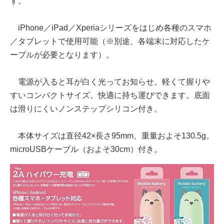
す。
iPhone／iPad／Xperiaシリーズをはじめ各種のスマホ
／タブレットで使用可能（※別途、各端末に対応したケ
ーブルが必要となります）。
電源が入ると耳が白く光ってお知らせ。軽くて握りや
すいコンパクトサイズ。快適に持ち運びできます。底面
は滑りにくいノンステップシリコン付き。
本体サイズは直径42×長さ95mm、重量およそ130.5g。
microUSBケーブル（およそ30cm）付き。