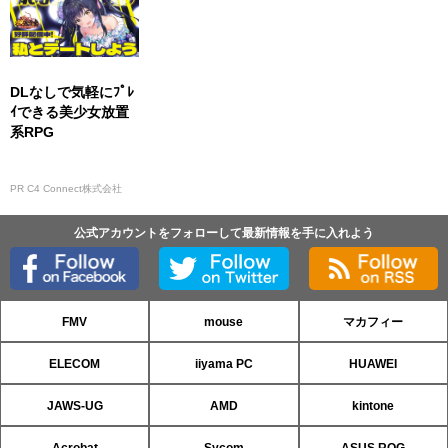
DLなしで気軽にﾌﾟﾚ
ｲできる美少女放置
系RPG
PR C4 Connect株式会社
公式アカウントをフォローして最新情報を手に入れよう
FMV
mouse
マカフィー
ELECOM
iiyama PC
HUAWEI
JAWS-UG
AMD
kintone
Acrobat
Sycom
ASUS ROG