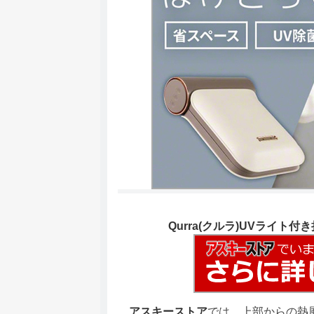
Qurra(クルラ)UVライト
アスキーストア
では、上部からの熱