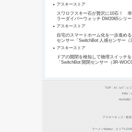
アスキーストア
スワロフスキー石が贅沢に10石！ 幸運
ラーダイバーウォッチ DM2065シリ
アスキーストア
自宅のスマートホーム化を一歩進める！ 「Sw
センサー「SwitchBot 人感センサー（
アスキーストア
ドアの開閉を検知して物理スイッチをオン／オフ
「SwitchBot 開閉センサー（3R-WOC
TOP
AI
IoT
ビ
FMV
HUAWEI
アスキーキッズ
格安
ラーメンWalker
エリアLOVEW