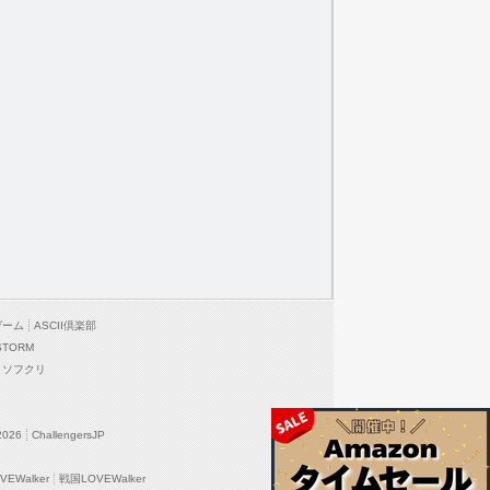
ゲーム
ASCII倶楽部
STORM
ソフクリ
2026
ChallengersJP
EWalker
戦国LOVEWalker