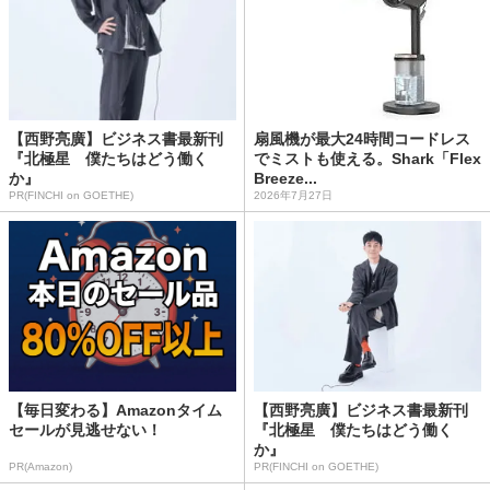
【西野亮廣】ビジネス書最新刊
扇風機が最大24時間コードレス
『北極星 僕たちはどう働く
でミストも使える。Shark「Flex
か』
Breeze...
PR(FINCHI on GOETHE)
2026年7月27日
【毎日変わる】Amazonタイム
【西野亮廣】ビジネス書最新刊
セールが見逃せない！
『北極星 僕たちはどう働く
か』
PR(Amazon)
PR(FINCHI on GOETHE)