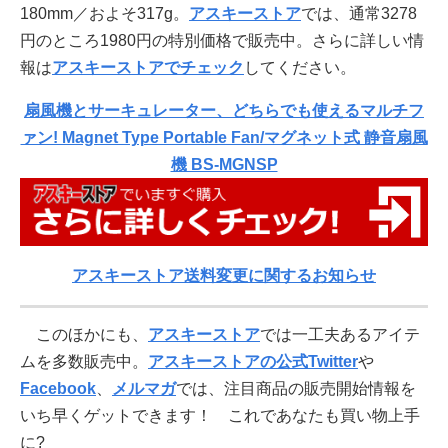
180mm／およそ317g。
アスキーストア
では、通常3278
円のところ1980円の特別価格で販売中。さらに詳しい情
報は
アスキーストアでチェック
してください。
扇風機とサーキュレーター、どちらでも使えるマルチフ
ァン! Magnet Type Portable Fan/マグネット式 静音扇風
機 BS-MGNSP
アスキーストア送料変更に関するお知らせ
このほかにも、
アスキーストア
では一工夫あるアイテ
ムを多数販売中。
アスキーストアの公式Twitter
や
Facebook
、
メルマガ
では、注目商品の販売開始情報を
いち早くゲットできます！ これであなたも買い物上手
に?