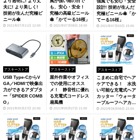
より透明に! より丈
風が強い雨の日で
強風でも安心・安全
夫に! より美しく!
も、安心・安全！
設計! 技術が生んだ
技術が生んだ究極ビ
究極の高級ビニール
究極ビニール傘「か
ニール傘
傘「かてーる16桜」
てーる16桜」
2021年07月11日 12:00
2021年07月08日 18:00
2021年07月03日 15:00
アスキーストア
アスキーストア
アスキーストア
USB Type-CからV
屋外作業やオフィス
こまめに自宅でヘア
GA／HDMIで映像出
での使用にオスス
ケアできる！ 水洗
力ができるアダプタ
メ！ 静音性に優れ
い可能な充電式ヘア
ー「SPIDER COMB
る充電式コードレス
カッター「ウォータ
O」
扇風機
ープルーフヘアカッ
ター」が37%オフ！
2021年05月27日 22:00
2021年05月27日 21:00
2022年06月06日 22:00