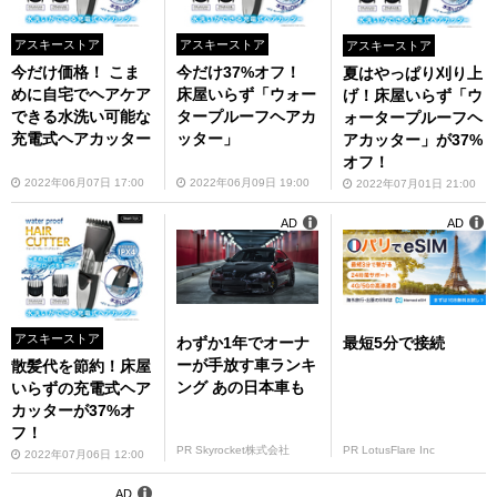
アスキーストア
アスキーストア
アスキーストア
今だけ価格！ こま
今だけ37%オフ！
夏はやっぱり刈り上
めに自宅でヘアケア
床屋いらず「ウォー
げ！床屋いらず「ウ
できる水洗い可能な
タープルーフヘアカ
ォータープルーフヘ
充電式ヘアカッター
ッター」
アカッター」が37%
オフ！
2022年06月07日 17:00
2022年06月09日 19:00
2022年07月01日 21:00
AD
AD
アスキーストア
わずか1年でオーナ
最短5分で接続
ーが手放す車ランキ
散髪代を節約！床屋
ング あの日本車も
いらずの充電式ヘア
カッターが37%オ
フ！
PR Skyrocket株式会社
PR LotusFlare Inc
2022年07月06日 12:00
AD