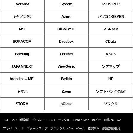
Acrobat
Sycom
ASUS ROG
キヤノンMJ
Azure
パソコンSEVEN
MSI
GIGABYTE
ASRock
SORACOM
Dropbox
CData
Backlog
Fortinet
ASUS
JAPANNEXT
ViewSonic
ソフマップ
brand new ME!
Belkin
HP
ヤマハ
Zoom
ソフトバンクのIoT
STORM
pCloud
ソフクリ
TOP
ASCII倶楽部
ビジネス
TECH
デジタル
iPhone/Mac
ホビー
自作PC
AV
アキバ
スマホ
スタートアップ
プログラミング+
ゲーム
格安SIM
倶楽部情報局