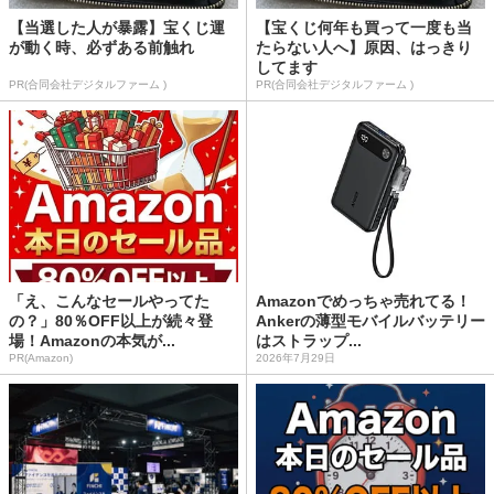
【当選した人が暴露】宝くじ運
【宝くじ何年も買って一度も当
が動く時、必ずある前触れ
たらない人へ】原因、はっきり
してます
PR(合同会社デジタルファーム )
PR(合同会社デジタルファーム )
「え、こんなセールやってた
Amazonでめっちゃ売れてる！
の？」80％OFF以上が続々登
Ankerの薄型モバイルバッテリー
場！Amazonの本気が...
はストラップ...
PR(Amazon)
2026年7月29日