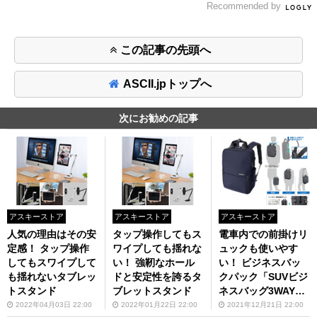
Recommended by
この記事の先頭へ
ASCII.jpトップへ
次にお勧めの記事
アスキーストア
アスキーストア
アスキーストア
人気の理由はその安
タップ操作してもス
電車内での前掛けリ
定感！ タップ操作
ワイプしても揺れな
ュックも使いやす
してもスワイプして
い！ 強靭なホール
い！ ビジネスバッ
も揺れないタブレッ
ドと安定性を誇るタ
クパック「SUVビジ
トスタンド
ブレットスタンド
ネスバッグ3WAY縦
型（SU-02）」
2022年04月03日 22:00
2022年01月22日 22:00
2021年12月21日 22:00