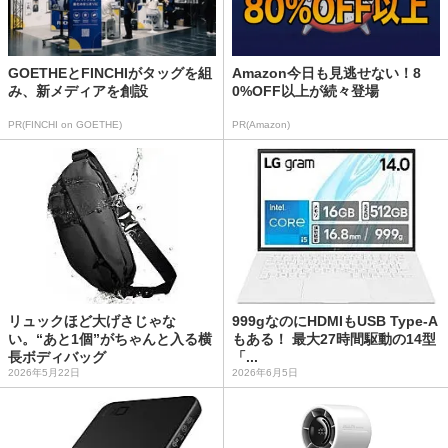
GOETHEとFINCHIがタッグを組
Amazon今日も見逃せない！8
み、新メディアを創設
0%OFF以上が続々登場
PR(FINCHI on GOETHE)
PR(Amazon)
リュックほど大げさじゃな
999gなのにHDMIもUSB Type-A
い。“あと1個”がちゃんと入る横
もある！ 最大27時間駆動の14型
長ボディバッグ
「...
2026年5月22日
2026年6月5日