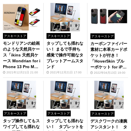
アスキーストア
アスキーストア
アスキーストア
モンドリアンの絵画
タップしても揺れな
カーボンファイバー
のような天然貝ケー
い！ まるで手持ち
素材に本革カードポ
ス「ikins 天然貝ケ
感覚で操作可能なタ
ケットが付き！
ース Mondrian for i
ブレットアームスタ
「HoverSkin ブル
Phone 13 Pro Ma
ンド
ーポケット for iPho
x」
ne13／iPhone13 Pr
2021年12月21日 21:00
2021年12月21日 17:00
2022年04月13日 19:00
o」
アスキーストア
アスキーストア
アスキーストア
タップ操作してもス
タップしても揺れな
デスクワークの凄腕
ワイプしても揺れな
い！ タブレットを
アシスタント！ タ