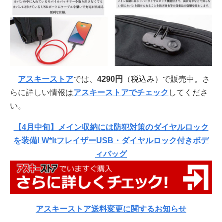
アスキーストア
では、
4290円
（税込み）で販売中。さ
らに詳しい情報は
アスキーストアでチェック
してくださ
い。
【4月中旬】メイン収納には防犯対策のダイヤルロック
を装備! W*ltフレイザーUSB・ダイヤルロック付きボデ
ィバッグ
アスキーストア送料変更に関するお知らせ