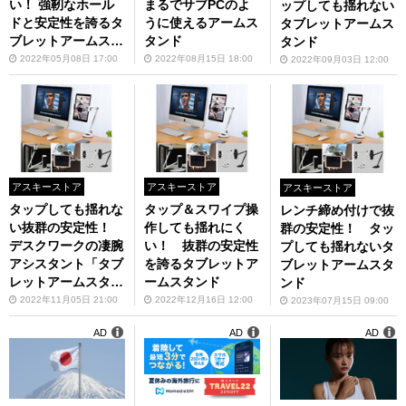
い！ 強靭なホール
まるでサブPCのよ
ップしても揺れない
ドと安定性を誇るタ
うに使えるアームス
タブレットアームス
ブレットアームスタ
タンド
タンド
ンド
2022年05月08日 17:00
2022年08月15日 18:00
2022年09月03日 12:00
アスキーストア
アスキーストア
アスキーストア
タップしても揺れな
タップ＆スワイプ操
レンチ締め付けで抜
い抜群の安定性！
作しても揺れにく
群の安定性！ タッ
デスクワークの凄腕
い！ 抜群の安定性
プしても揺れないタ
アシスタント「タブ
を誇るタブレットア
ブレットアームスタ
レットアームスタン
ームスタンド
ンド
ドS2C」
2022年11月05日 21:00
2022年12月16日 12:00
2023年07月15日 09:00
AD
AD
AD