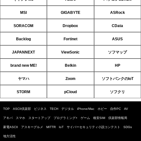
MSI
GIGABYTE
ASRock
SORACOM
Dropbox
CData
Backlog
Fortinet
ASUS
JAPANNEXT
ViewSonic
ソフマップ
brand new ME!
Belkin
HP
ヤマハ
Zoom
ソフトバンクのIoT
STORM
pCloud
ソフクリ
TOP
ASCII倶楽部
ビジネス
TECH
デジタル
iPhone/Mac
ホビー
自作PC
AV
アキバ
スマホ
スタートアップ
プログラミング+
ゲーム
格安SIM
倶楽部情報局
家電ASCII
アスキーグルメ
MITTR
IoT
サイバーセキュリティ小説コンテスト
SDGs
地方活性