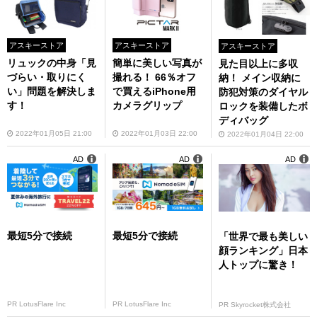
アスキーストア
アスキーストア
アスキーストア
リュックの中身「見
簡単に美しい写真が
見た目以上に多収
づらい・取りにく
撮れる！ 66％オフ
納！ メイン収納に
い」問題を解決しま
で買えるiPhone用
防犯対策のダイヤル
す！
カメラグリップ
ロックを装備したボ
ディバッグ
2022年01月05日 21:00
2022年01月03日 22:00
2022年01月04日 22:00
AD
AD
AD
最短5分で接続
最短5分で接続
「世界で最も美しい
顔ランキング」日本
人トップに驚き！
PR LotusFlare Inc
PR LotusFlare Inc
PR Skyrocket株式会社