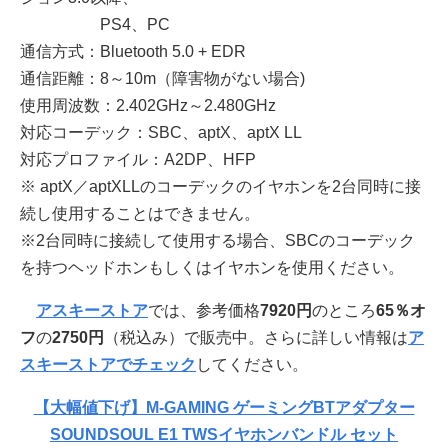
PS4、PC
通信方式：Bluetooth 5.0 + EDR
通信距離：8～10m（障害物がない場合)
使用周波数：2.402GHz～2.480GHz
対応コーデック：SBC、aptX、aptX LL
対応プロファイル：A2DP、HFP
※ aptX／aptXLLのコーデックのイヤホンを2台同時に接
続し使用することはできません。
※2台同時に接続して使用する場合、SBCのコーデック
を持つヘッドホンもしくはイヤホンを使用ください。
アスキーストア
では、参考価格
7920円
のところ
65％オ
フ
の
2750円
（税込み）で販売中。さらに詳しい情報は
ア
スキーストアでチェック
してください。
【大幅値下げ】M-GAMING ゲーミングBTアダプター
SOUNDSOUL E1 TWSイヤホンバンドル セット