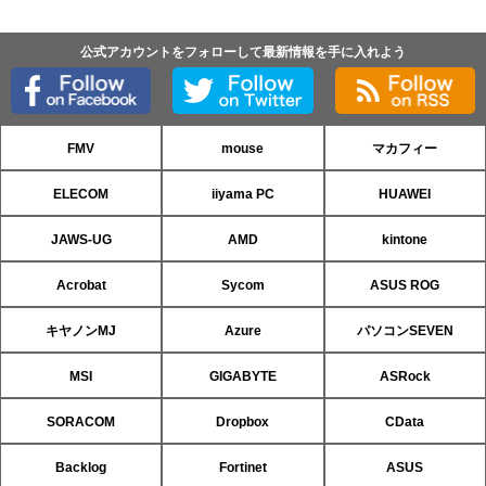
公式アカウントをフォローして最新情報を手に入れよう
FMV
mouse
マカフィー
ELECOM
iiyama PC
HUAWEI
JAWS-UG
AMD
kintone
Acrobat
Sycom
ASUS ROG
キヤノンMJ
Azure
パソコンSEVEN
MSI
GIGABYTE
ASRock
SORACOM
Dropbox
CData
Backlog
Fortinet
ASUS