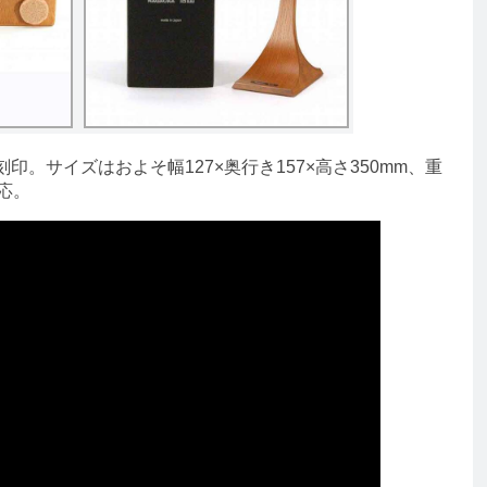
。サイズはおよそ幅127×奥行き157×高さ350mm、重
応。