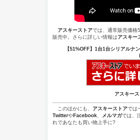
アスキーストア
では、通常販売価格5
販売中。さらに詳しい情報は
アスキー
【51%OFF】1台1台シリアルナ
アスキース
このほかにも、
アスキーストア
では
Twitter
や
Facebook
、
メルマガ
では、
れであなたも買い物上手に?