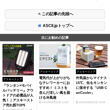
この記事の先頭へ
ASCII.jpトップへ
次にお勧めの記事
アスキーストア
アスキーストア
電気代が上がりがち
外気温からマイナス
アスキーストア
なテレワーカーにお
15℃、缶をキンキン
『ランタン×モバイ
すすめ！ ミストを
に保冷する「USB C
ルバッテリー』アウ
含んだ涼しい風を届
anCooler」
トドアの必需品が人
ける冷風扇
気！｜アスキースト
2021年08月22日 12:00
2021年08月22日 15:00
ア売れ筋TOP5
2021年08月21日 12:00