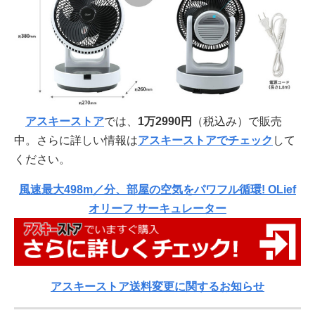
アスキーストア
では、
1万2990円
（税込み）で販売
中。さらに詳しい情報は
アスキーストアでチェック
して
ください。
風速最大498m／分、部屋の空気をパワフル循環! OLief
オリーフ サーキュレーター
アスキーストア送料変更に関するお知らせ