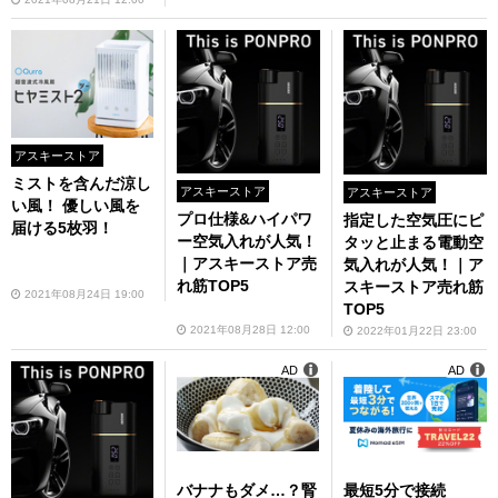
アスキーストア
ミストを含んだ涼し
アスキーストア
アスキーストア
い風！ 優しい風を
プロ仕様&ハイパワ
指定した空気圧にピ
届ける5枚羽！
ー空気入れが人気！
タッと止まる電動空
｜アスキーストア売
気入れが人気！｜ア
れ筋TOP5
スキーストア売れ筋
2021年08月24日 19:00
TOP5
2021年08月28日 12:00
2022年01月22日 23:00
AD
AD
バナナもダメ…？腎
最短5分で接続