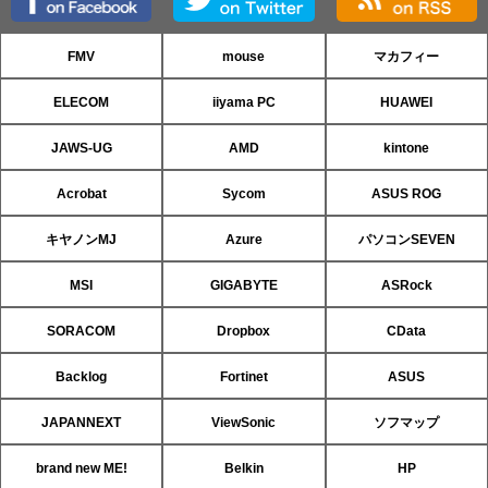
FMV
mouse
マカフィー
ELECOM
iiyama PC
HUAWEI
JAWS-UG
AMD
kintone
Acrobat
Sycom
ASUS ROG
キヤノンMJ
Azure
パソコンSEVEN
MSI
GIGABYTE
ASRock
SORACOM
Dropbox
CData
Backlog
Fortinet
ASUS
JAPANNEXT
ViewSonic
ソフマップ
brand new ME!
Belkin
HP