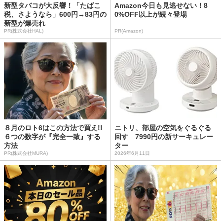
新型タバコが大反響！「たばこ
Amazon今日も見逃せない！8
税、さようなら」600円→83円の
0%OFF以上が続々登場
新型が爆売れ
PR(株式会社HAL)
PR(Amazon)
８月のロト6はこの方法で買え!!
ニトリ、部屋の空気をぐるぐる
６つの数字が『完全一致』する
回す 7990円の新サーキュレー
方法
ター
PR(株式会社MURA)
2026年6月11日