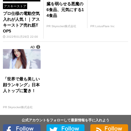
臓を弱らせる悪魔の
アスキーストア
6食品、元気にする1
プロ仕様の電動空気
4食品
入れが人気！｜アス
キーストア売れ筋T
PR Skyrocket株式会社
PR LotusFlare Inc
OP5
2022年01月29日 22:00
AD
「世界で最も美しい
顔ランキング」日本
人トップに驚き！
PR Skyrocket株式会社
公式アカウントをフォローして最新情報を手に入れよう