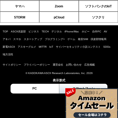
ヤマハ
Zoom
ソフトバンクのIoT
STORM
pCloud
ソフクリ
TOP
ASCII倶楽部
ビジネス
TECH
デジタル
iPhone/Mac
ホビー
自作PC
AV
アキバ
スマホ
スタートアップ
プログラミング+
ゲーム
格安SIM
倶楽部情報局
家電ASCII
アスキーグルメ
MITTR
IoT
サイバーセキュリティ小説コンテスト
SDGs
地方活性
サイトポリシー
プライバシーポリシー
運営会社
お問い合わせ
広告掲載
© KADOKAWA ASCII Research Laboratories, Inc. 2026
表示形式
PC
スマートフォン