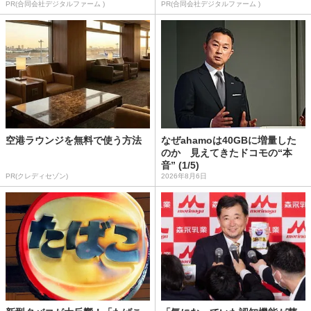
PR(合同会社デジタルファーム )
PR(合同会社デジタルファーム )
空港ラウンジを無料で使う方法
なぜahamoは40GBに増量した
のか 見えてきたドコモの“本
音” (1/5)
PR(クレディセゾン)
2026年8月6日