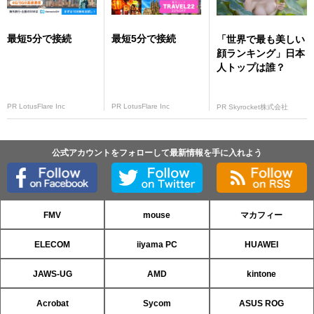
最短5分で接続
最短5分で接続
「世界で最も美しい
顔ランキング」日本
人トップは誰？
PR LotusFlare Inc
PR LotusFlare Inc
PR Skyrocket株式会社
公式アカウントをフォローして最新情報を手に入れよう
FMV
mouse
マカフィー
ELECOM
iiyama PC
HUAWEI
JAWS-UG
AMD
kintone
Acrobat
Sycom
ASUS ROG