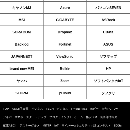
キヤノンMJ
Azure
パソコンSEVEN
MSI
GIGABYTE
ASRock
SORACOM
Dropbox
CData
Backlog
Fortinet
ASUS
JAPANNEXT
ViewSonic
ソフマップ
brand new ME!
Belkin
HP
ヤマハ
Zoom
ソフトバンクのIoT
STORM
pCloud
ソフクリ
TOP
ASCII倶楽部
ビジネス
TECH
デジタル
iPhone/Mac
ホビー
自作PC
AV
アキバ
スマホ
スタートアップ
プログラミング+
ゲーム
格安SIM
倶楽部情報局
家電ASCII
アスキーグルメ
MITTR
IoT
サイバーセキュリティ小説コンテスト
SDGs