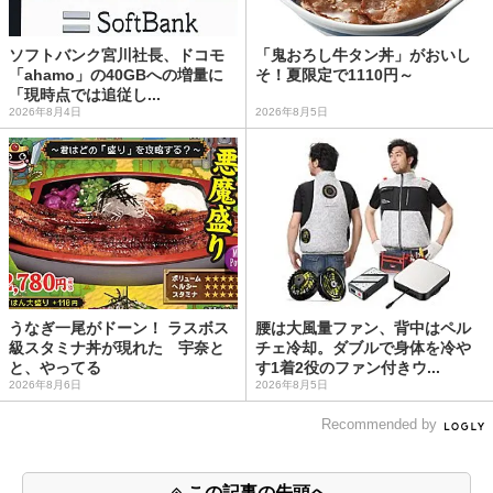
ソフトバンク宮川社長、ドコモ
「鬼おろし牛タン丼」がおいし
「ahamo」の40GBへの増量に
そ！夏限定で1110円～
「現時点では追従し...
2026年8月4日
2026年8月5日
うなぎ一尾がドーン！ ラスボス
腰は大風量ファン、背中はペル
級スタミナ丼が現れた 宇奈と
チェ冷却。ダブルで身体を冷や
と、やってる
す1着2役のファン付きウ...
2026年8月6日
2026年8月5日
Recommended by
この記事の先頭へ