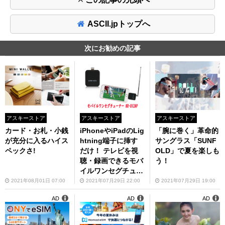
ASCII.jpトップへ
次にお勧めの記事
アスキーストア
アスキーストア
アスキーストア
カード・お札・小銭
iPhoneやiPadのLig
「腕に巻く」革命的
が充分に入るハイス
htning端子に挿す
サングラス「SUNF
ペックさ!
だけ！ テレビを視
OLD」で夏を楽しも
聴・録画できるモバ
う！
イルワンセグチュー
ナー 「KR-012AP」
2021年08月01日 07:00
2021年07月29日 22:00
2021年07月29日 19:00
が1万978円
AD
AD
AD