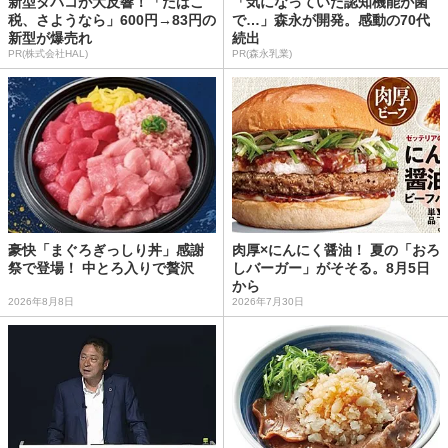
新型タバコが大反響！「たばこ
「気になっていた認知機能が菌
税、さようなら」600円→83円の
で…」森永が開発。感動の70代
新型が爆売れ
続出
PR(株式会社HAL)
PR(森永乳業)
豪快「まぐろぎっしり丼」感謝
肉厚×にんにく醤油！ 夏の「おろ
祭で登場！ 中とろ入りで贅沢
しバーガー」がそそる。8月5日
から
2026年8月8日
2026年7月30日