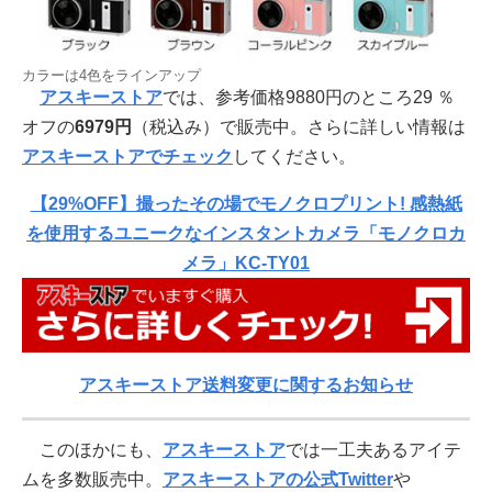
カラーは4色をラインアップ
アスキーストア
では、参考価格9880円のところ29 ％
オフの
6979円
（税込み）で販売中。さらに詳しい情報は
アスキーストアでチェック
してください。
【29%OFF】撮ったその場でモノクロプリント! 感熱紙
を使用するユニークなインスタントカメラ「モノクロカ
メラ」KC-TY01
アスキーストア送料変更に関するお知らせ
このほかにも、
アスキーストア
では一工夫あるアイテ
ムを多数販売中。
アスキーストアの公式Twitter
や