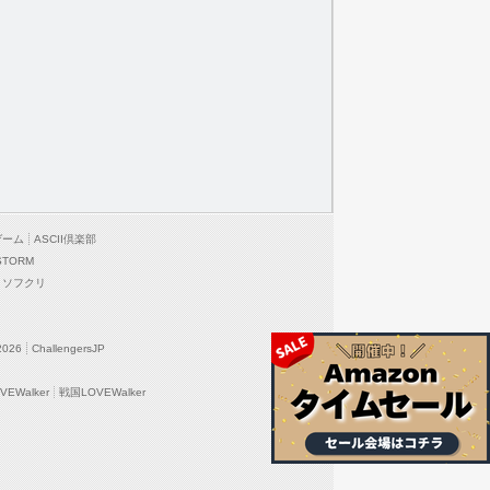
ゲーム
ASCII倶楽部
STORM
ソフクリ
2026
ChallengersJP
EWalker
戦国LOVEWalker