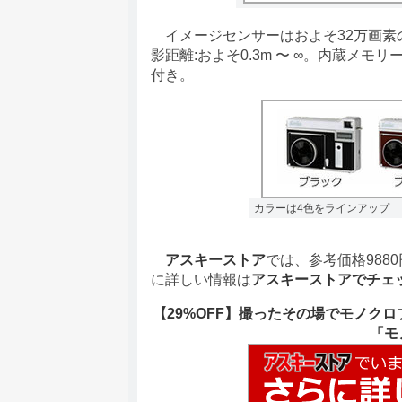
イメージセンサーはおよそ32万画素の1
影距離:およそ0.3m 〜 ∞。内蔵メ
付き。
カラーは4色をラインアップ
アスキーストア
では、参考価格9880
に詳しい情報は
アスキーストアでチェ
【29%OFF】撮ったその場でモノク
「モ