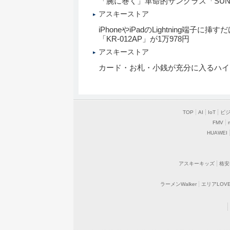
「腕に巻く」革命的サングラス「SUN
アスキーストア
iPhoneやiPadのLightning
「KR-012AP」が1万978円
アスキーストア
カード・お札・小銭が充分に入るハイ
TOP
AI
IoT
ビ
FMV
HUAWEI
アスキーキッズ
格安
ラーメンWalker
エリアLOVEW