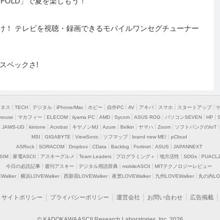
FOLD」で夏を楽しもう！
端子に挿すだけ！ テレビを視聴・録画できるモバイルワンセグチューナー
スペックさ!
ジネス
TECH
デジタル
iPhone/Mac
ホビー
自作PC
AV
アキバ
スマホ
スタートアップ
mouse
マカフィー
ELECOM
iiyama PC
AMD
Sycom
ASUS ROG
パソコンSEVEN
HP
JAWS-UG
kintone
Acrobat
キヤノンMJ
Azure
Belkin
ヤマハ
Zoom
ソフトバンクのIoT
MSI
GIGABYTE
ViewSonic
ソフマップ
brand new ME!
pCloud
ASRock
SORACOM
Dropbox
CData
Backlog
Fortinet
ASUS
JAPANNEXT
SIM
家電ASCII
アスキーグルメ
Team Leaders
プログラミング＋
地方活性
SDGs
PUACL
今日の必読記事
週刊アスキー
デジタル用語辞典
mobileASCII
MITテクノロジーレビュー
alker
横浜LOVEWalker
西新宿LOVEWalker
夜景LOVEWalker
九州LOVEWalker
丸の内LOV
サイトポリシー
プライバシーポリシー
運営会社
お問い合わせ
広告掲載
© KADOKAWA ASCII Research Laboratories, Inc. 2026