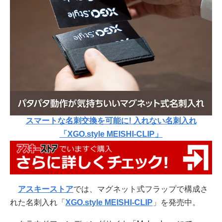
スマートな名刺交換を可能に! 入れない名刺入れ
「XGO.style MEISHI-CLIP」
アスキーストア
では、マグネット式フラップで構成さ
れた名刺入れ「
XGO.style MEISHI-CLIP
」を発売中。