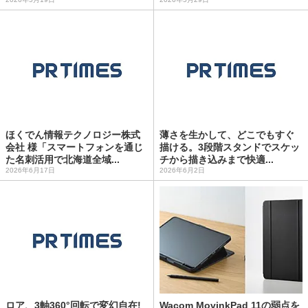
ほくでん情報テクノロジー株式
薄さを生かして、どこでもすぐ
会社 様「スマートフォンを通じ
描ける。3段階スタンドでスケッ
た名刺活用で北海道全域...
チから描き込みまで快適...
2026年6月17日
2026年6月2日
ロア、3軸360°回転で変幻自在!
Wacom MovinkPad 11の弱点を