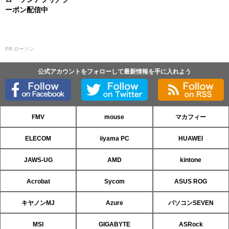
ーポン配信中
PR ローソン
公式アカウントをフォローして最新情報を手に入れよう
FMV
mouse
マカフィー
ELECOM
iiyama PC
HUAWEI
JAWS-UG
AMD
kintone
Acrobat
Sycom
ASUS ROG
キヤノンMJ
Azure
パソコンSEVEN
MSI
GIGABYTE
ASRock