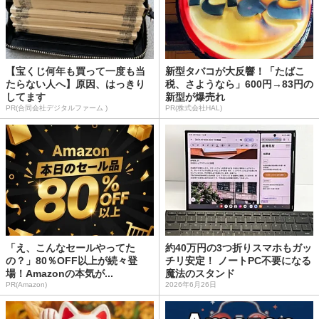
【宝くじ何年も買って一度も当
新型タバコが大反響！「たばこ
たらない人へ】原因、はっきり
税、さようなら」600円→83円の
してます
新型が爆売れ
PR(合同会社デジタルファーム )
PR(株式会社HAL)
「え、こんなセールやってた
約40万円の3つ折りスマホもガッ
の？」80％OFF以上が続々登
チリ安定！ ノートPC不要になる
場！Amazonの本気が...
魔法のスタンド
PR(Amazon)
2026年6月26日