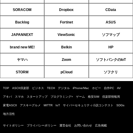
SORACOM
Dropbox
CData
Backlog
Fortinet
ASUS
JAPANNEXT
ViewSonic
ソフマップ
brand new ME!
Belkin
HP
ヤマハ
Zoom
ソフトバンクのIoT
STORM
pCloud
ソフクリ
TOP
ASCII倶楽部
ビジネス
TECH
デジタル
iPhone/Mac
ホビー
自作PC
AV
アキバ
スマホ
スタートアップ
プログラミング+
ゲーム
格安SIM
倶楽部情報局
家電ASCII
アスキーグルメ
MITTR
IoT
サイバーセキュリティ小説コンテスト
SDGs
地方活性
サイトポリシー
プライバシーポリシー
運営会社
お問い合わせ
広告掲載