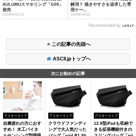
AULUMUスマホリング「G09」
解消？ 描きやすさを追求した専
発売
用ケー...
2026年6月11日
2026年6月3日
Recommended by
この記事の先頭へ
ASCII.jpトップへ
次にお勧めの記事
アスキーストア
アスキーストア
アスキーストア
自粛疲れの方におす
クラウドファンディ
12.9型iPadも収納で
すめ！ 木工バイタ
ングで大人気だった
きる拡張機能付きの
ルセンシング型呼吸
バッグ「niid R1 Sli
スリングバッグ「nii