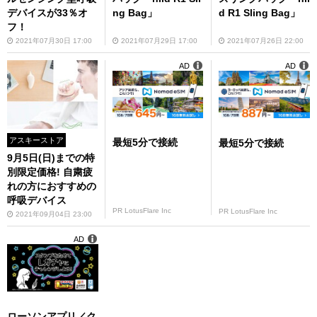
デバイスが33％オ
ng Bag」
d R1 Sling Bag」
フ！
2021年07月30日 17:00
2021年07月29日 17:00
2021年07月26日 22:00
AD
AD
アスキーストア
最短5分で接続
最短5分で接続
9月5日(日)までの特
別限定価格! 自粛疲
れの方におすすめの
呼吸デバイス
PR LotusFlare Inc
PR LotusFlare Inc
2021年09月04日 23:00
AD
ローソンアプリ／ク