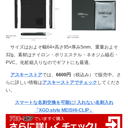
サイズはおよそ幅64×高さ95×厚み5mm、重量およそ
32g。素材はナイロン・ポリエステル・ネオジム磁石・
PVC。化粧箱入りなのでギフトにも最適。
アスキーストア
では、
6600円
（税込み）で販売中。さ
らに詳しい情報は
アスキーストアでチェック
してくださ
い。
スマートな名刺交換を可能に! 入れない名刺入れ
「XGO.style MEISHI-CLIP」