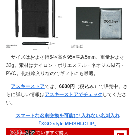
サイズはおよそ幅64×高さ95×厚み5mm、重量およそ
32g。素材はナイロン・ポリエステル・ネオジム磁石・
PVC。化粧箱入りなのでギフトにも最適。
アスキーストア
では、
6600円
（税込み）で販売中。さ
らに詳しい情報は
アスキーストアでチェック
してくださ
い。
スマートな名刺交換を可能に! 入れない名刺入れ
「XGO.style MEISHI-CLIP」