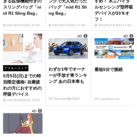
きる拡張機能付きの
ングで大人気だった
すめ！ 木工バイタ
スリングバッグ「ni
バッグ「niid R1 Sli
ルセンシング型呼吸
id R1 Sling Bag」
ng Bag」
デバイスが33％オ
フ！
2021年07月26日 22:00
2021年07月29日 17:00
2021年07月30日 17:00
AD
AD
アスキーストア
わずか1年でオーナ
最短5分で接続
ーが手放す車ランキ
9月5日(日)までの特
ング あの日本車も
別限定価格! 自粛疲
れの方におすすめの
呼吸デバイス
PR Skyrocket株式会社
PR LotusFlare Inc
2021年09月04日 23:00
AD