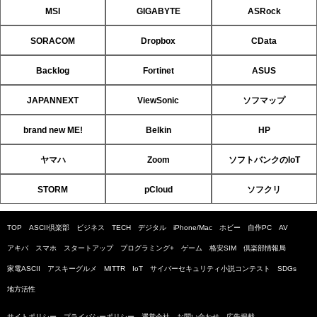
MSI
GIGABYTE
ASRock
SORACOM
Dropbox
CData
Backlog
Fortinet
ASUS
JAPANNEXT
ViewSonic
ソフマップ
brand new ME!
Belkin
HP
ヤマハ
Zoom
ソフトバンクのIoT
STORM
pCloud
ソフクリ
TOP
ASCII倶楽部
ビジネス
TECH
デジタル
iPhone/Mac
ホビー
自作PC
AV
アキバ
スマホ
スタートアップ
プログラミング+
ゲーム
格安SIM
倶楽部情報局
家電ASCII
アスキーグルメ
MITTR
IoT
サイバーセキュリティ小説コンテスト
SDGs
地方活性
サイトポリシー
プライバシーポリシー
運営会社
お問い合わせ
広告掲載