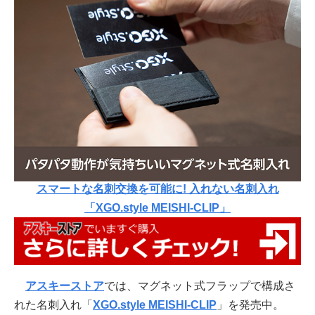
スマートな名刺交換を可能に! 入れない名刺入れ
「XGO.style MEISHI-CLIP」
アスキーストア
では、マグネット式フラップで構成さ
れた名刺入れ「
XGO.style MEISHI-CLIP
」を発売中。