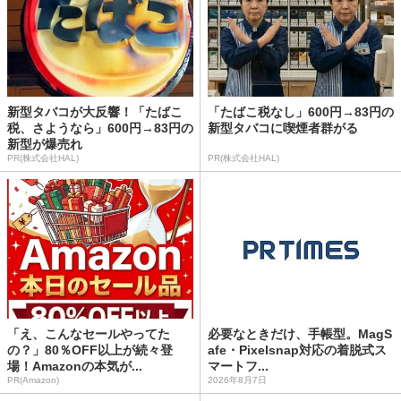
新型タバコが大反響！「たばこ
「たばこ税なし」600円→83円の
税、さようなら」600円→83円の
新型タバコに喫煙者群がる
新型が爆売れ
PR(株式会社HAL)
PR(株式会社HAL)
「え、こんなセールやってた
必要なときだけ、手帳型。MagS
の？」80％OFF以上が続々登
afe・Pixelsnap対応の着脱式ス
場！Amazonの本気が...
マートフ...
PR(Amazon)
2026年8月7日