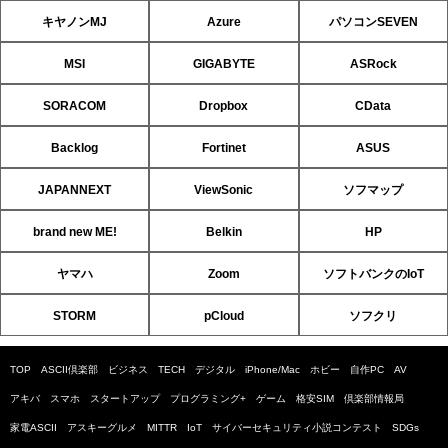
キヤノンMJ
Azure
パソコンSEVEN
MSI
GIGABYTE
ASRock
SORACOM
Dropbox
CData
Backlog
Fortinet
ASUS
JAPANNEXT
ViewSonic
ソフマップ
brand new ME!
Belkin
HP
ヤマハ
Zoom
ソフトバンクのIoT
STORM
pCloud
ソフクリ
TOP
ASCII倶楽部
ビジネス
TECH
デジタル
iPhone/Mac
ホビー
自作PC
AV
アキバ
スマホ
スタートアップ
プログラミング+
ゲーム
格安SIM
倶楽部情報局
家電ASCII
アスキーグルメ
MITTR
IoT
サイバーセキュリティ小説コンテスト
SDGs