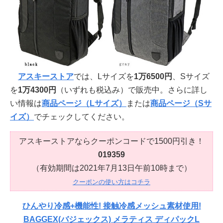
アスキーストア
では、Lサイズを
1万6500円
、Sサイズ
を
1万4300円
（いずれも税込み）で販売中。さらに詳し
い情報は
商品ページ（Lサイズ）
または
商品ページ（Sサ
イズ）
でチェックしてください。
アスキーストアならクーポンコードで1500円引き！
019359
（有効期間は2021年7月13日午前10時まで）
クーポンの使い方はコチラ
ひんやり冷感+機能性! 接触冷感メッシュ素材使用!
BAGGEX(バジェックス) メラティス ディパックL