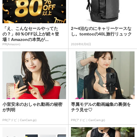
「え、こんなセールやってた
2〜4泊なのにキャリーケースな
の？」80％OFF以上が続々登
し。tomtocの40L旅行リュック
場！Amazonの本気が...
PR(Amazon)
2026年6月6日
小室安未のおしゃれ動画の秘密
専属モデルの動画編集の裏側を
が判明
チラ見せ♡
PR(アドビ｜CanCam.jp)
PR(アドビ｜CanCam.jp)