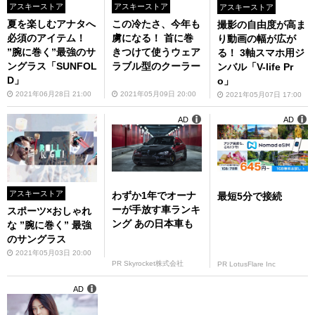
アスキーストア
アスキーストア
アスキーストア
夏を楽しむアナタへ
この冷たさ、今年も
撮影の自由度が高ま
必須のアイテム！
虜になる！ 首に巻
り動画の幅が広が
”腕に巻く”最強のサ
きつけて使うウェア
る！ 3軸スマホ用ジ
ングラス「SUNFOL
ラブル型のクーラー
ンバル「V-life Pr
D」
o」
2021年06月28日 21:00
2021年05月09日 20:00
2021年05月07日 17:00
AD
AD
アスキーストア
わずか1年でオーナ
最短5分で接続
ーが手放す車ランキ
スポーツ×おしゃれ
ング あの日本車も
な ”腕に巻く” 最強
のサングラス
2021年05月03日 20:00
PR Skyrocket株式会社
PR LotusFlare Inc
AD