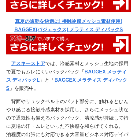
真夏の通勤を快適に! 接触冷感メッシュ素材使用!
BAGGEX(バジェックス) メラティス ディパックS
アスキーストア
では、冷感素材とメッシュ生地の採用
で夏でもムレにくいバックバック「
BAGGEX メラティ
ス ディパックL
」と「
BAGGEX メラティス ディパック
S
」を販売中。
背面やリュックベルトのパット部分に、触れるとひん
やり感じる接触冷感素材を採用し、さらにメッシュ状な
ので通気性も備えるバックパック。清涼感が持続して特
に夏場の汗・ムレといった不快感を和らげてくれる。一
泊程度の出張にも対応できる大容量ビジネス対応デイパ