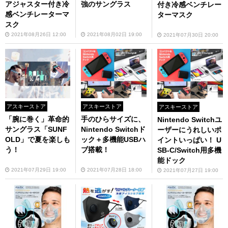
アジャスター付き冷
強のサングラス
付き冷感ベンチレー
感ベンチレーターマ
ターマスク
スク
2021年08月26日 12:00
2021年08月02日 19:00
2021年07月30日 20:00
アスキーストア
アスキーストア
アスキーストア
「腕に巻く」革命的
手のひらサイズに、
Nintendo Switchユ
サングラス「SUNF
Nintendo Switchド
ーザーにうれしいポ
OLD」で夏を楽しも
ック＋多機能USBハ
イントいっぱい！ U
う！
ブ搭載！
SB-C/Switch用多機
能ドック
2021年07月29日 19:00
2021年07月28日 18:00
2021年07月27日 19:00