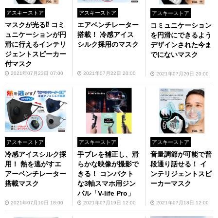
アスキーストア
アスキーストア
アスキーストア
マスクが光る⁉ コミ
エアベンチレーター
コミュニケーション
ュニケーションが円
搭載！ 冷感アイス
を円滑にできるよう
滑に行えるインテリ
シルク採用のマスク
デザインされた今ま
ジェントスピーカー
でにないマスク
付マスク
2021年07月23日 07:00
2021年07月22日 20:00
2021年07月20日 20:00
アスキーストア
アスキーストア
アスキーストア
冷感アイスシルク採
手ブレを補正し、滑
音量調節が可能で普
用！ 熱を逃がすエ
らかな映像が撮影で
段通り話せる！ イ
アーベンチレーター
きる！ コンパクト
ンテリジェントスピ
搭載マスク
な3軸スマホ用ジン
ーカーマスク
バル「V-life Pro」
2021年07月19日 18:00
2021年07月19日 12:00
2021年07月18日 12:00