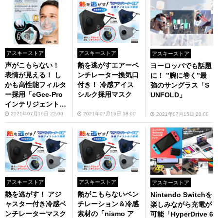
アスキーストア
アスキーストア
アスキーストア
声がこもらない！
熱を逃がすエアーベ
ヨーロッパでも話題
表情が見える！ し
ンチレーター換気口
に！ ”腕に巻く”最
かも高性能フィルタ
付き！ 冷感アイス
強のサングラス「S
ー採用「eGee-Pro
シルク採用マスク
UNFOLD」
インテリジェントス
ピーカーマスク」が
2021年07月16日 22:00
2021年07月16日 18:00
2021年07月15日 20:00
7700円
アスキーストア
アスキーストア
アスキーストア
熱を逃がす！ アジ
熱がこもらないベン
Nintendo Switchを
ャスター付き冷感ベ
チレーション＆冷感
楽しみながら充電が
ンチレーターマスク
素材の「nismo ア
可能「HyperDrive 6