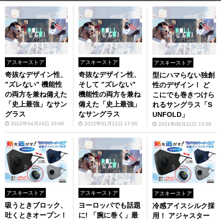
アスキーストア
アスキーストア
アスキーストア
奇抜なデザイン性、
奇抜なデザイン性、
型にハマらない独創
”ズレない” 機能性
そして ”ズレない”
性のデザイン！ ど
の両方を兼ね備えた
機能性の両方を兼ね
こにでも巻きつけら
「史上最強」なサン
備えた「史上最強」
れるサングラス「S
グラス
なサングラス
UNFOLD」
2022年04月24日 20:00
2022年01月21日 17:00
2021年08月31日 15:00
アスキーストア
アスキーストア
アスキーストア
吸うときブロック、
ヨーロッパでも話題
冷感アイスシルク採
吐くときオープン！
に! 「腕に巻く」最
用！ アジャスター