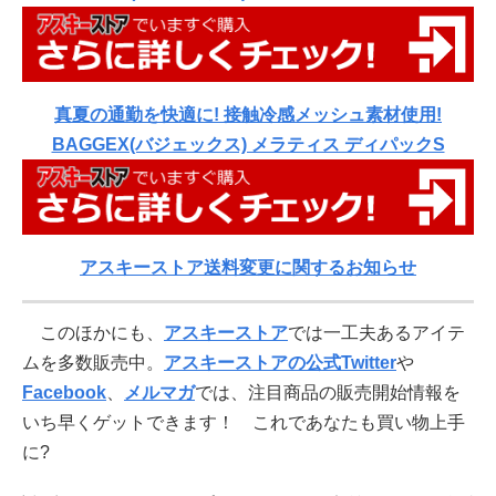
真夏の通勤を快適に! 接触冷感メッシュ素材使用!
BAGGEX(バジェックス) メラティス ディパックS
アスキーストア送料変更に関するお知らせ
このほかにも、
アスキーストア
では一工夫あるアイテ
ムを多数販売中。
アスキーストアの公式Twitter
や
Facebook
、
メルマガ
では、注目商品の販売開始情報を
いち早くゲットできます！ これであなたも買い物上手
に?