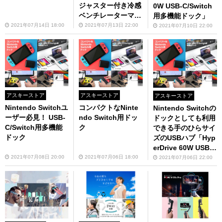
ジャスター付き冷感
0W USB-C/Switch
ベンチレーターマス
用多機能ドック」
ク」が4345円
2021年07月14日 18:00
2021年07月13日 22:00
2021年07月10日 22:00
アスキーストア
アスキーストア
アスキーストア
Nintendo Switchユ
コンパクトなNinte
Nintendo Switchの
ーザー必見！ USB-
ndo Switch用ドッ
ドックとしても利用
C/Switch用多機能
ク
できる手のひらサイ
ドック
ズのUSBハブ「Hyp
erDrive 60W USB-
C/Switch用 多機能
2021年07月08日 20:00
2021年07月06日 18:00
2021年07月06日 22:00
ドック」が9900円
（7月下旬発売）