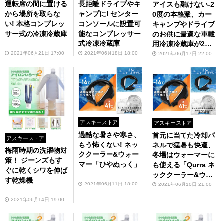
運転席の間に置ける
長距離ドライブやキ
アイスも融けない-2
から場所を取らな
ャンプに! センター
0度の本格派、カー
い! 本格コンプレッ
コンソールに設置可
キャンプやドライブ
サー式の冷凍冷蔵庫
能なコンプレッサー
のお供に最適な車載
式冷凍冷蔵庫
用冷凍冷蔵庫が2万9
800円
2021年06月21日 17:00
2021年06月18日 18:00
2021年06月17日 22:00
アスキーストア
アスキーストア
過酷な暑さや寒さ、
首元に当てた冷却パ
アスキーストア
もう怖くない! ネッ
ネルで猛暑も快適、
梅雨時期の洗濯物対
ククーラー&ウォー
冬場はウォーマーに
策！ ジーンズもす
マー「ひやぬっく」
も使える「Qurra ネ
ぐに乾くシワを伸ば
ッククーラー&ウォ
す乾燥機
ーマー ひやぬっ
2021年06月11日 18:00
2021年06月10日 21:00
く」（7月中旬発
2021年06月14日 19:00
売）