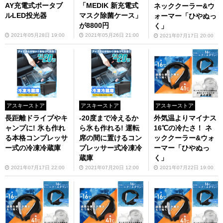
AY充電式ポータブ
「MEDIK 新充電式
ネッククーラー&ウ
ルLED投光器
マスク除菌ケース」
ォーマー「ひやぬっ
が8800円
く」
2021年05月28日 19:00
2021年05月26日 21:00
2021年07月17日 20:00
アスキーストア
アスキーストア
アスキーストア
長距離ドライブやキ
-20度まで冷えるか
外気温よりマイナス
ャンプに! 氷も作れ
ら氷も作れる! 運転
16℃の冷たさ！ ネ
る本格コンプレッサ
席の間に置けるコン
ッククーラー&ウォ
ー式の冷凍冷蔵庫
プレッサー式冷凍冷
ーマー「ひやぬっ
蔵庫
く」
2021年07月17日 22:00
2021年07月20日 12:00
2021年07月22日 19:00