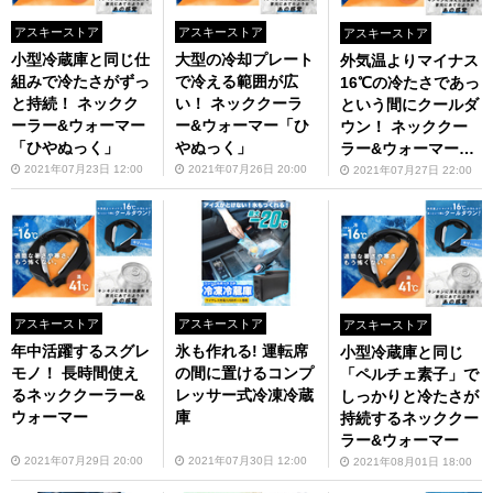
アスキーストア
アスキーストア
アスキーストア
小型冷蔵庫と同じ仕
大型の冷却プレート
外気温よりマイナス
組みで冷たさがずっ
で冷える範囲が広
16℃の冷たさであっ
と持続！ ネックク
い！ ネッククーラ
という間にクールダ
ーラー&ウォーマー
ー&ウォーマー「ひ
ウン！ ネッククー
「ひやぬっく」
やぬっく」
ラー&ウォーマー
「ひやぬっく」
2021年07月23日 12:00
2021年07月26日 20:00
2021年07月27日 22:00
アスキーストア
アスキーストア
アスキーストア
年中活躍するスグレ
氷も作れる! 運転席
小型冷蔵庫と同じ
モノ！ 長時間使え
の間に置けるコンプ
「ペルチェ素子」で
るネッククーラー&
レッサー式冷凍冷蔵
しっかりと冷たさが
ウォーマー
庫
持続するネッククー
ラー&ウォーマー
2021年07月29日 20:00
2021年07月30日 12:00
2021年08月01日 18:00