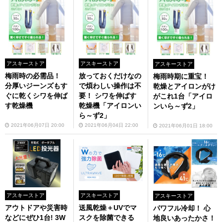
アスキーストア
アスキーストア
アスキーストア
梅雨時の必需品！
放っておくだけなの
梅雨時期に重宝！
分厚いジーンズもす
で煩わしい操作は不
乾燥とアイロンがけ
ぐに乾くシワを伸ば
要！ シワを伸ばす
がこれ1台「アイロ
す乾燥機
乾燥機「アイロンい
ンいら～ず2」
ら～ず2」
2021年06月07日 20:00
2021年06月04日 22:00
2021年06月01日 18:00
アスキーストア
アスキーストア
アスキーストア
アウトドアや災害時
送風乾燥＋UVでマ
パワフル冷却！ 心
などにぜひ1台! 3W
スクを除菌できる
地良いあったかさ！