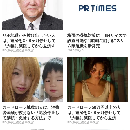
リボ地獄から抜け出したい人
梅雨の湿気対策に！ B4サイズで
は、返済を3～6ヶ月停止して
設置可能な“隙間に置ける”スリ
『大幅に減額してから返済す...
ム除湿機を新発売
PR(渋谷法務総合事務所)
2026年6月5日
カードローン地獄の人は、消費
カードローン50万円以上の人
者金融が教えない『返済停止し
は、返済を3～6ヶ月停止して
て減額・免除する方法』で...
『大幅に減額してから返済...
PR(渋谷法務総合事務所)
PR(渋谷法務総合事務所)