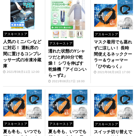
アスキーストア
アスキーストア
人気のミニバンなど
マスク着用でも蒸れ
アスキーストア
に対応！ 運転席の
ずに涼しい！ 長時
濡れた状態のYシャ
間に置けるコンプレ
間使えるネッククー
ツだと約30分で乾
ッサー式の冷凍冷蔵
ラー＆ウォーマー
燥！ シワを伸ばす
庫
「ひやぬっく」
乾燥機「アイロンい
2021年08月11日 12:00
2021年08月18日 17:00
ら～ず2」
2021年08月17日 18:00
アスキーストア
アスキーストア
アスキーストア
夏も冬も、いつでも
夏も冬も、いつでも
スイッチ切り替えで