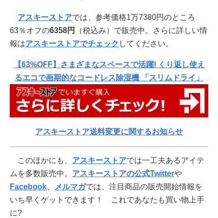
アスキーストア
では、参考価格1万7380円のところ
63％オフの
6358円
（税込み）で販売中。さらに詳しい情
報は
アスキーストアでチェック
してください。
【63%OFF】さまざまなスペースで活躍! くり返し使え
るエコで画期的なコードレス除湿機 「スリムドライ」
アスキーストア送料変更に関するお知らせ
このほかにも、
アスキーストア
では一工夫あるアイテ
ムを多数販売中。
アスキーストアの公式Twitter
や
Facebook
、
メルマガ
では、注目商品の販売開始情報を
いち早くゲットできます！ これであなたも買い物上手
に?