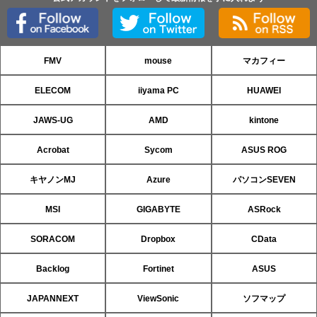
FMV
mouse
マカフィー
ELECOM
iiyama PC
HUAWEI
JAWS-UG
AMD
kintone
Acrobat
Sycom
ASUS ROG
キヤノンMJ
Azure
パソコンSEVEN
MSI
GIGABYTE
ASRock
SORACOM
Dropbox
CData
Backlog
Fortinet
ASUS
JAPANNEXT
ViewSonic
ソフマップ