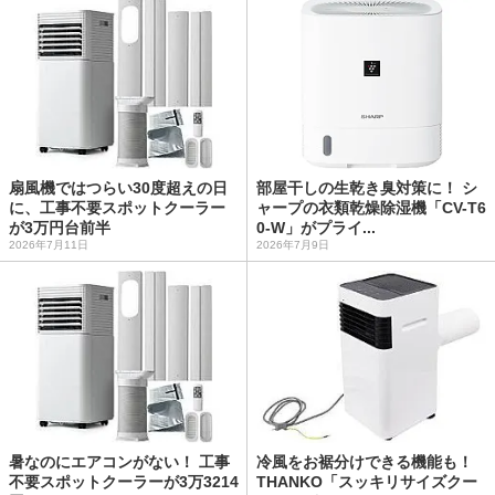
扇風機ではつらい30度超えの日
部屋干しの生乾き臭対策に！ シ
に、工事不要スポットクーラー
ャープの衣類乾燥除湿機「CV-T6
が3万円台前半
0-W」がプライ...
2026年7月11日
2026年7月9日
暑なのにエアコンがない！ 工事
冷風をお裾分けできる機能も！
不要スポットクーラーが3万3214
THANKO「スッキリサイズクー