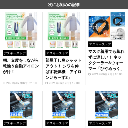
次にお勧めの記事
アスキーストア
マスク着用でも蒸れ
アスキーストア
アスキーストア
ずに涼しい！ ネッ
朝、支度をしながら
部屋干し臭シャット
ククーラー&ウォー
乾燥＆自動アイロン
アウト！ シワを伸
マー「ひやぬっく」
がけ！
ばす乾燥機「アイロ
2021年06月21日 18:00
ンいら～ず2」
2021年07月02日 21:00
2021年06月23日 19:00
アスキーストア
アスキーストア
アスキーストア