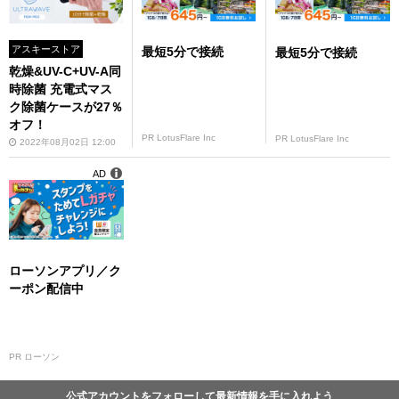
アスキーストア
最短5分で接続
最短5分で接続
乾燥&UV-C+UV-A同
時除菌 充電式マス
ク除菌ケースが27％
オフ！
PR LotusFlare Inc
PR LotusFlare Inc
2022年08月02日 12:00
AD
ローソンアプリ／ク
ーポン配信中
PR ローソン
公式アカウントをフォローして最新情報を手に入れよう