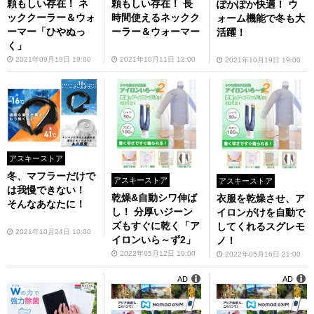
頼もしい存在！ ネ
頼もしい存在！ 長
ぽかぽか快適！ ウ
ッククーラー＆ウォ
時間使えるネックク
ォーム機能で冬も大
ーマー「ひやぬっ
ーラー＆ウォーマー
活躍！
く」
2021年09月19日 19:00
2021年10月11日 12:00
2021年10月19日 19:00
アスキーストア
冬、マフラーだけで
アスキーストア
アスキーストア
は我慢できない！
乾燥&自動シワ伸ば
衣服を乾燥させ、ア
そんなあなたに！
し！ 分厚いジーン
イロンがけを自動で
ズもすぐに乾く「ア
してくれるスグレモ
2021年10月24日 10:00
イロンいら～ず2」
ノ！
2022年05月12日 19:00
2022年05月16日 21:00
AD
AD