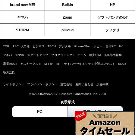
brand new ME!
Belkin
HP
ヤマハ
Zoom
ソフトバンクのIoT
STORM
pCloud
ソフクリ
TOP
ASCII倶楽部
ビジネス
TECH
デジタル
iPhone/Mac
ホビー
自作PC
AV
アキバ
スマホ
スタートアップ
プログラミング+
ゲーム
格安SIM
倶楽部情報局
家電ASCII
アスキーグルメ
MITTR
IoT
サイバーセキュリティ小説コンテスト
SDGs
地方活性
サイトポリシー
プライバシーポリシー
運営会社
お問い合わせ
広告掲載
© KADOKAWA ASCII Research Laboratories, Inc. 2026
表示形式
PC
スマートフォン