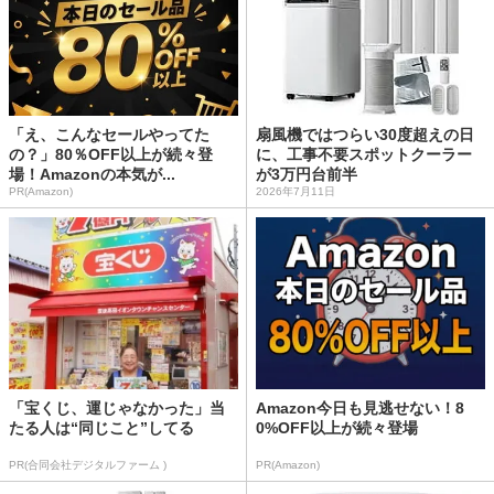
「え、こんなセールやってた
扇風機ではつらい30度超えの日
の？」80％OFF以上が続々登
に、工事不要スポットクーラー
場！Amazonの本気が...
が3万円台前半
PR(Amazon)
2026年7月11日
「宝くじ、運じゃなかった」当
Amazon今日も見逃せない！8
たる人は“同じこと”してる
0%OFF以上が続々登場
PR(合同会社デジタルファーム )
PR(Amazon)