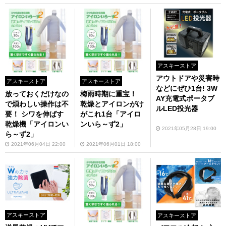
アスキーストア
アウトドアや災害時
アスキーストア
アスキーストア
などにぜひ1台! 3W
放っておくだけなの
梅雨時期に重宝！
AY充電式ポータブ
で煩わしい操作は不
乾燥とアイロンがけ
ルLED投光器
要！ シワを伸ばす
がこれ1台「アイロ
乾燥機「アイロンい
ンいら～ず2」
2021年05月28日 19:00
ら～ず2」
2021年06月04日 22:00
2021年06月01日 18:00
アスキーストア
アスキーストア