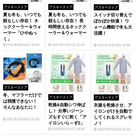
アスキーストア
アスキーストア
アスキーストア
夏も冬も、いつでも
夏も冬も、いつでも
スイッチ切り替えで
頼もしい存在！ ネ
頼もしい存在！ 長
ぽかぽか快適！ ウ
ッククーラー＆ウォ
時間使えるネックク
ォーム機能で冬も大
ーマー「ひやぬっ
ーラー＆ウォーマー
活躍！
く」
2021年09月19日 19:00
2021年10月11日 12:00
2021年10月19日 19:00
アスキーストア
冬、マフラーだけで
アスキーストア
アスキーストア
は我慢できない！
乾燥&自動シワ伸ば
衣服を乾燥させ、ア
そんなあなたに！
し！ 分厚いジーン
イロンがけを自動で
ズもすぐに乾く「ア
してくれるスグレモ
2021年10月24日 10:00
イロンいら～ず2」
ノ！
2022年05月12日 19:00
2022年05月16日 21:00