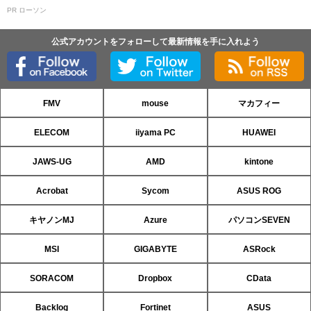
PR ローソン
公式アカウントをフォローして最新情報を手に入れよう
FMV
mouse
マカフィー
ELECOM
iiyama PC
HUAWEI
JAWS-UG
AMD
kintone
Acrobat
Sycom
ASUS ROG
キヤノンMJ
Azure
パソコンSEVEN
MSI
GIGABYTE
ASRock
SORACOM
Dropbox
CData
Backlog
Fortinet
ASUS