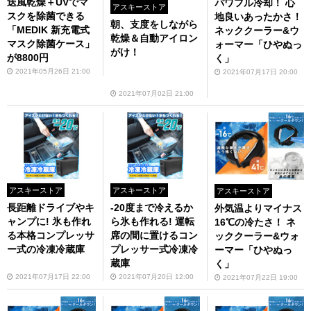
送風乾燥＋UVでマ
パワフル冷却！ 心
アスキーストア
スクを除菌できる
地良いあったかさ！
朝、支度をしながら
「MEDIK 新充電式
ネッククーラー&ウ
乾燥＆自動アイロン
マスク除菌ケース」
ォーマー「ひやぬっ
がけ！
が8800円
く」
2021年05月26日 21:00
2021年07月17日 20:00
2021年07月02日 21:00
アスキーストア
アスキーストア
アスキーストア
長距離ドライブやキ
-20度まで冷えるか
外気温よりマイナス
ャンプに! 氷も作れ
ら氷も作れる! 運転
16℃の冷たさ！ ネ
る本格コンプレッサ
席の間に置けるコン
ッククーラー&ウォ
ー式の冷凍冷蔵庫
プレッサー式冷凍冷
ーマー「ひやぬっ
蔵庫
く」
2021年07月17日 22:00
2021年07月20日 12:00
2021年07月22日 19:00