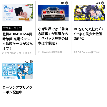
AD
AD
アスキーストア
なぜ世界では「前向
DLなしで気軽にﾌﾟﾚ
き駐車」が常識なの
ｲできる美少女放置
乾燥&UV-C+UV-A同
か？バック駐車の日
系RPG
時除菌 充電式マス
本は非常識？
ク除菌ケースが27％
オフ！
PR Skyrocket株式会社
PR C4 Connect株式会社
2022年08月02日 12:00
AD
ローソンアプリ／ク
ーポン配信中