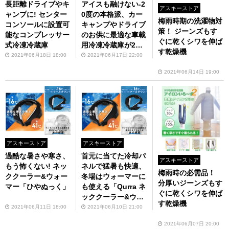
長距離ドライブやキ
アイスも融けない-2
アスキーストア
ャンプに! センター
0度の本格派、カー
梅雨時期の洗濯物対
コンソールに設置可
キャンプやドライブ
策！ ジーンズもす
能なコンプレッサー
のお供に最適な車載
ぐに乾くシワを伸ば
式冷凍冷蔵庫
用冷凍冷蔵庫が2万9
す乾燥機
800円
2021年06月18日 18:00
2021年06月17日 22:00
2021年06月14日 19:00
アスキーストア
アスキーストア
過酷な暑さや寒さ、
首元に当てた冷却パ
アスキーストア
もう怖くない! ネッ
ネルで猛暑も快適、
梅雨時の必需品！
ククーラー&ウォー
冬場はウォーマーに
分厚いジーンズもす
マー「ひやぬっく」
も使える「Qurra ネ
ぐに乾くシワを伸ば
ッククーラー&ウォ
す乾燥機
ーマー ひやぬっ
2021年06月11日 18:00
2021年06月10日 21:00
く」（7月中旬発
2021年06月07日 20:00
売）