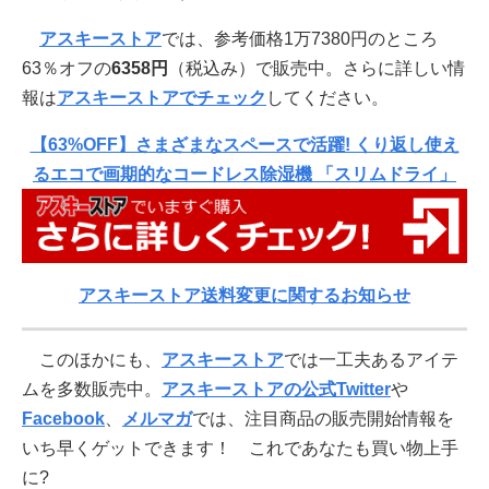
アスキーストア
では、参考価格1万7380円のところ
63％オフの
6358円
（税込み）で販売中。さらに詳しい情
報は
アスキーストアでチェック
してください。
【63%OFF】さまざまなスペースで活躍! くり返し使え
るエコで画期的なコードレス除湿機 「スリムドライ」
アスキーストア送料変更に関するお知らせ
このほかにも、
アスキーストア
では一工夫あるアイテ
ムを多数販売中。
アスキーストアの公式Twitter
や
Facebook
、
メルマガ
では、注目商品の販売開始情報を
いち早くゲットできます！ これであなたも買い物上手
に?