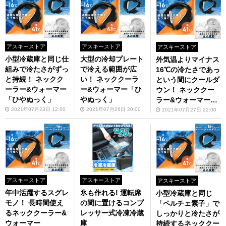
アスキーストア
アスキーストア
アスキーストア
小型冷蔵庫と同じ仕
大型の冷却プレート
外気温よりマイナス
組みで冷たさがずっ
で冷える範囲が広
16℃の冷たさであっ
と持続！ ネックク
い！ ネッククーラ
という間にクールダ
ーラー&ウォーマー
ー&ウォーマー「ひ
ウン！ ネッククー
「ひやぬっく」
やぬっく」
ラー&ウォーマー
「ひやぬっく」
2021年07月23日 12:00
2021年07月26日 20:00
2021年07月27日 22:00
アスキーストア
アスキーストア
アスキーストア
年中活躍するスグレ
氷も作れる! 運転席
小型冷蔵庫と同じ
モノ！ 長時間使え
の間に置けるコンプ
「ペルチェ素子」で
るネッククーラー&
レッサー式冷凍冷蔵
しっかりと冷たさが
ウォーマー
庫
持続するネッククー