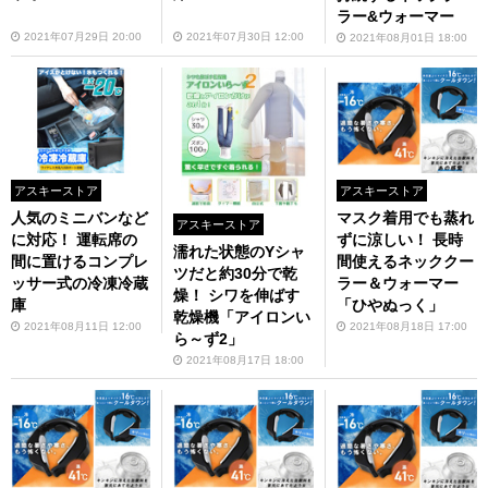
ラー&ウォーマー
2021年07月29日 20:00
2021年07月30日 12:00
2021年08月01日 18:00
アスキーストア
アスキーストア
人気のミニバンなど
マスク着用でも蒸れ
アスキーストア
に対応！ 運転席の
ずに涼しい！ 長時
濡れた状態のYシャ
間に置けるコンプレ
間使えるネッククー
ツだと約30分で乾
ッサー式の冷凍冷蔵
ラー＆ウォーマー
燥！ シワを伸ばす
庫
「ひやぬっく」
乾燥機「アイロンい
2021年08月11日 12:00
2021年08月18日 17:00
ら～ず2」
2021年08月17日 18:00