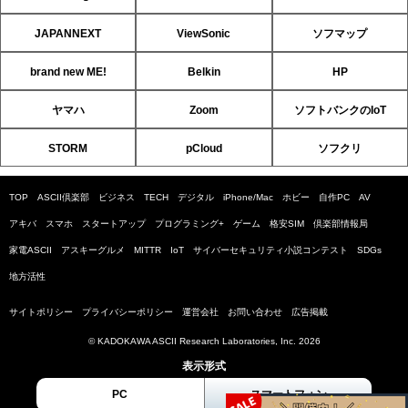
JAPANNEXT
ViewSonic
ソフマップ
brand new ME!
Belkin
HP
ヤマハ
Zoom
ソフトバンクのIoT
STORM
pCloud
ソフクリ
TOP
ASCII倶楽部
ビジネス
TECH
デジタル
iPhone/Mac
ホビー
自作PC
AV
アキバ
スマホ
スタートアップ
プログラミング+
ゲーム
格安SIM
倶楽部情報局
家電ASCII
アスキーグルメ
MITTR
IoT
サイバーセキュリティ小説コンテスト
SDGs
地方活性
サイトポリシー
プライバシーポリシー
運営会社
お問い合わせ
広告掲載
© KADOKAWA ASCII Research Laboratories, Inc. 2026
表示形式
PC
スマートフォン