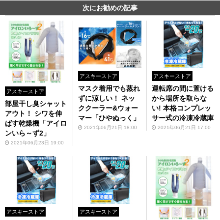
次にお勧めの記事
アスキーストア
アスキーストア
マスク着用でも蒸れ
運転席の間に置ける
アスキーストア
ずに涼しい！ ネッ
から場所を取らな
部屋干し臭シャット
ククーラー&ウォー
い! 本格コンプレッ
アウト！ シワを伸
マー「ひやぬっく」
サー式の冷凍冷蔵庫
ばす乾燥機「アイロ
2021年06月21日 18:00
2021年06月21日 17:00
ンいら～ず2」
2021年06月23日 19:00
アスキーストア
アスキーストア