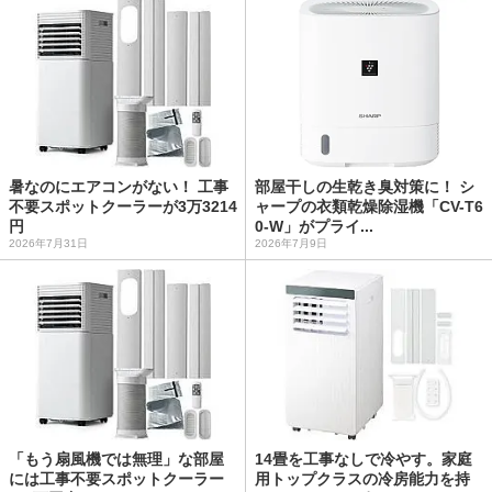
暑なのにエアコンがない！ 工事
部屋干しの生乾き臭対策に！ シ
不要スポットクーラーが3万3214
ャープの衣類乾燥除湿機「CV-T6
円
0-W」がプライ...
2026年7月31日
2026年7月9日
「もう扇風機では無理」な部屋
14畳を工事なしで冷やす。家庭
には工事不要スポットクーラー
用トップクラスの冷房能力を持