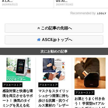
A LA...
ws Al...
2026年6月1日
2026年7月18日
Recommended by
この記事の先頭へ
ASCII.jpトップへ
次にお勧めの記事
アスキーストア
アスキーストア
感染対策と快適な環
マスクをスタイリッ
アスキーストア
境を両立させるサポ
シュかつ清潔に持ち
お酒とうまく付き合
ート！ 換気のタイ
歩ける抗菌・抗ウイ
う！ 学習型IoTアル
ミングを見える化
ルス素材の「レザー