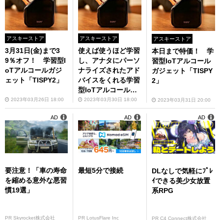
アスキーストア
アスキーストア
アスキーストア
3月31日(金)まで3
使えば使うほど学習
本日まで特価！ 学
9％オフ！ 学習型I
し、アナタにパーソ
習型IoTアルコール
oTアルコールガジ
ナライズされたアド
ガジェット「TISPY
ェット「TISPY2」
バイスをくれる学習
2」
型IoTアルコールガ
ジェットが今だけ特
2023年03月26日 18:00
2023年03月30日 18:00
2023年03月31日 20:00
価！
AD
AD
AD
要注意！「車の寿命
最短5分で接続
DLなしで気軽にﾌﾟﾚ
を縮める意外な悪習
ｲできる美少女放置
慣19選」
系RPG
PR Skyrocket株式会社
PR LotusFlare Inc
PR C4 Connect株式会社