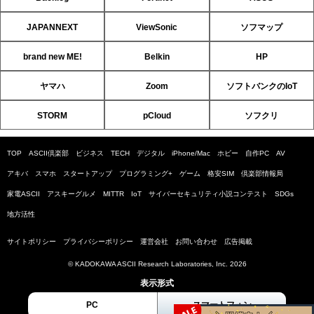
JAPANNEXT
ViewSonic
ソフマップ
brand new ME!
Belkin
HP
ヤマハ
Zoom
ソフトバンクのIoT
STORM
pCloud
ソフクリ
TOP
ASCII倶楽部
ビジネス
TECH
デジタル
iPhone/Mac
ホビー
自作PC
AV
アキバ
スマホ
スタートアップ
プログラミング+
ゲーム
格安SIM
倶楽部情報局
家電ASCII
アスキーグルメ
MITTR
IoT
サイバーセキュリティ小説コンテスト
SDGs
地方活性
サイトポリシー
プライバシーポリシー
運営会社
お問い合わせ
広告掲載
© KADOKAWA ASCII Research Laboratories, Inc. 2026
表示形式
PC
スマートフォン