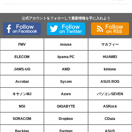
公式アカウントをフォローして最新情報を手に入れよう
FMV
mouse
マカフィー
ELECOM
iiyama PC
HUAWEI
JAWS-UG
AMD
kintone
Acrobat
Sycom
ASUS ROG
キヤノンMJ
Azure
パソコンSEVEN
MSI
GIGABYTE
ASRock
SORACOM
Dropbox
CData
Backlog
Fortinet
ASUS