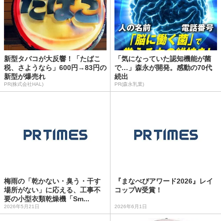
新型タバコが大反響！「たばこ
「気になっていた認知機能が菌
税、さようなら」600円→83円の
で…」森永が開発。感動の70代
新型が爆売れ
続出
PR(株式会社HAL)
PR(森永乳業)
梅雨の「乾かない・臭う・干す
『まなべびアワード2026』レイ
場所がない」に応える、工事不
コップW受賞！
要の小型衣類乾燥機「Sm...
2026年5月21日
2026年6月1日