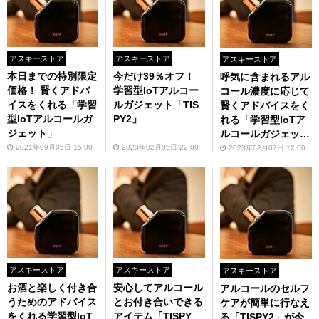
アスキーストア
アスキーストア
アスキーストア
本日までの特別限定
今だけ39％オフ！
呼気に含まれるアル
価格！ 賢くアドバ
学習型IoTアルコー
コール濃度に応じて
イスをくれる「学習
ルガジェット「TIS
賢くアドバイスをく
型IoTアルコールガ
PY2」
れる「学習型IoTア
ジェット」
ルコールガジェッ
ト」
2021年09月05日 15:00
2023年02月05日 22:00
2023年02月07日 12:00
アスキーストア
アスキーストア
アスキーストア
お酒と楽しく付き合
安心してアルコール
アルコールのセルフ
うためのアドバイス
とお付き合いできる
ケアが簡単に行なえ
をくれる学習型IoT
アイテム「TISPY
る「TISPY2」が今