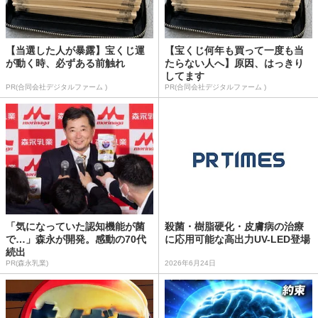
【当選した人が暴露】宝くじ運
【宝くじ何年も買って一度も当
が動く時、必ずある前触れ
たらない人へ】原因、はっきり
してます
PR(合同会社デジタルファーム )
PR(合同会社デジタルファーム )
「気になっていた認知機能が菌
殺菌・樹脂硬化・皮膚病の治療
で…」森永が開発。感動の70代
に応用可能な高出力UV-LED登場
続出
PR(森永乳業)
2026年6月24日