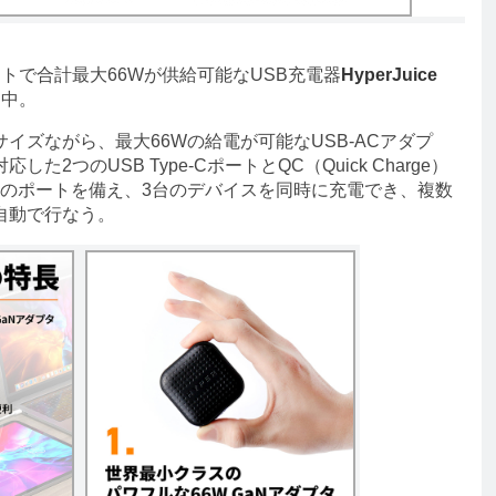
トで合計最大66Wが供給可能なUSB充電器
HyperJuice
売中。
ズながら、最大66Wの給電が可能なUSB-ACアダプ
0に対応した2つのUSB Type-CポートとQC（Quick Charge）
合計3つのポートを備え、3台のデバイスを同時に充電でき、複数
自動で行なう。