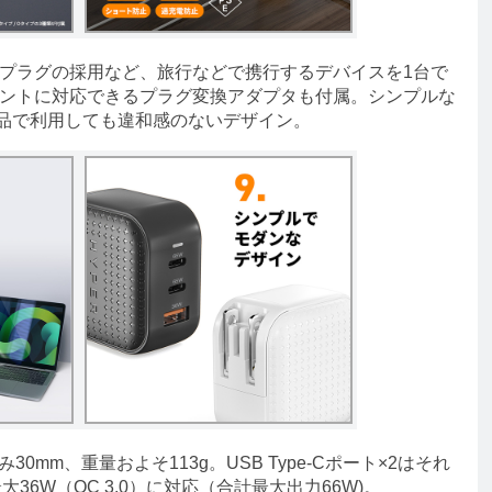
プラグの採用など、旅行などで携行するデバイスを1台で
セントに対応できるプラグ変換アダプタも付属。シンプルな
ル製品で利用しても違和感のないデザイン。
0mm、重量およそ113g。USB Type-Cポート×2はそれ
最大36W（QC 3.0）に対応（合計最大出力66W)。