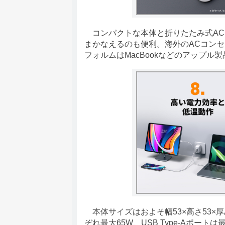
コンパクトな本体と折りたたみ式AC
まかなえるのも便利。海外のACコン
フォルムはMacBookなどのアップ
本体サイズはおよそ幅53×高さ53×厚み3
ぞれ最大65W、USB Type-Aポートは