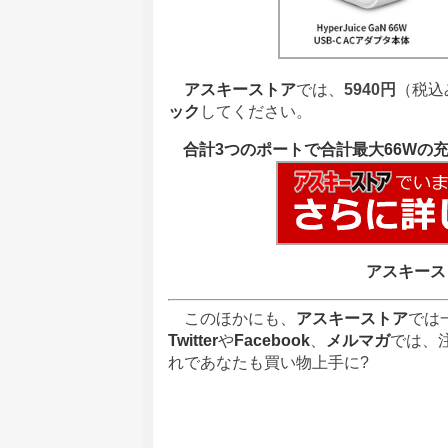
アスキーストア
では、
5940円
（税込
ック
してください。
合計3つのポートで合計最大66Wの充電が可
アスキース
このほかにも、
アスキーストア
では
Twitter
や
Facebook
、
メルマガ
では、
れであなたも買い物上手に?