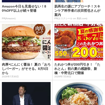
Amazon今日も見逃せない！8
肌再生の源にアプローチ！スキ
0%OFF以上が続々登場
ンケア科学者の次田哲也さんが
案内
PR(Amazon)
PR(エリクシール on 美的.com)
肉厚×にんにく醤油！ 夏の「おろ
たれかつ丼が200円引き！ 「た
しバーガー」がそそる。8月5日
れとん」初の夏の感謝祭、新
から
橋・中野北口で開催
2026年7月30日
2026年7月30日