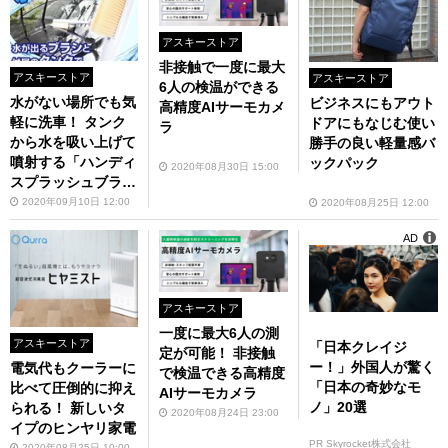
アスキーストア
非接触で一度に最大
アスキーストア
アスキーストア
6人の検温ができる
水がない場所でも気
ビジネスにもアウト
高精度AIサーモカメ
軽に洗車！ タンク
ドアにもなじむ使い
ラ
から水を吸い上げて
勝手の良い軽量感バ
噴射する「ハンディ
ックパック
2020年08月30日 15:00
スプラッシュブラ
シ」
2020年09月10日 12:00
2020年08月25日 12:00
AD
アスキーストア
一度に最大6人の測
アスキーストア
「日本クレイジ
定が可能！ 非接触
ー！」外国人が驚く
電気代もクーラーに
で検温できる高精度
「日本の奇妙なモ
比べて圧倒的に抑え
AIサーモカメラ
ノ」20選
られる！ 新しいタ
2020年08月24日 23:00
イプのヒンヤリ家電
PR Skyrocket株式会社
2020年08月25日 10:00