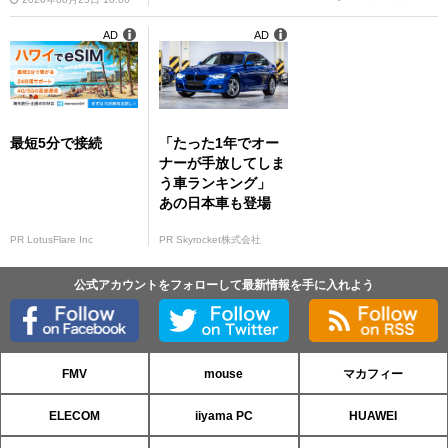
AD
AD
最短5分で接続
「たった1年でオー
ナーが手放してしま
う車ランキング」
あの日本車も登場
PR LotusFlare Inc
PR Skyrocket株式会社
公式アカウントをフォローして最新情報を手に入れよう
FMV
mouse
マカフィー
ELECOM
iiyama PC
HUAWEI