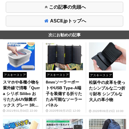
この記事の先頭へ
ASCII.jpトップへ
次にお勧めの記事
アスキーストア
アスキーストア
アスキーストア
スマホや各種小物を
8mmソーラーポー
松阪牛の皮革を使っ
紫外線で消毒「Qurr
トやUSB Type-A端
たシンプルな二つ折
a シリボ Silibo お
子を装備する折りた
り財布 シンプルな
りたたみUV除菌ボ
たみ可能なソーラー
大人の革小物
ックス グレー 3R-S
パネル
LB01GY」が3990
2021年01月04日 22:00
2020年09月15日 12:00
2020年09月15日 10:00
円