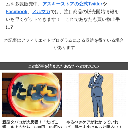
ムを多数販売中。
アスキーストアの公式Twitter
や
Facebook
、
メルマガ
では、注目商品の販売開始情報を
いち早くゲットできます！ これであなたも買い物上手
に?
本記事はアフィリエイトプログラムによる収益を得ている場合
があります
この記事を読まれたあなたへのオススメ
新型タバコが大反響！「たばこ
やるべきケアがわかっていれ
税、さようなら」600円→83円の
ば、肌の未来はもっと明るい！