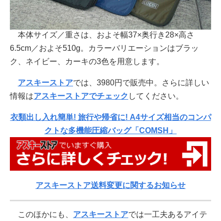
本体サイズ／重さは、およそ幅37×奥行き28×高さ
6.5cm／およそ510g。カラーバリエーションはブラッ
ク、ネイビー、カーキの3色を用意します。
アスキーストア
では、3980円で販売中。さらに詳しい
情報は
アスキーストアでチェック
してください。
衣類出し入れ簡単! 旅行や帰省に! A4サイズ相当のコンパ
クトな多機能圧縮バッグ「COMSH」
アスキーストア送料変更に関するお知らせ
このほかにも、
アスキーストア
では一工夫あるアイテ