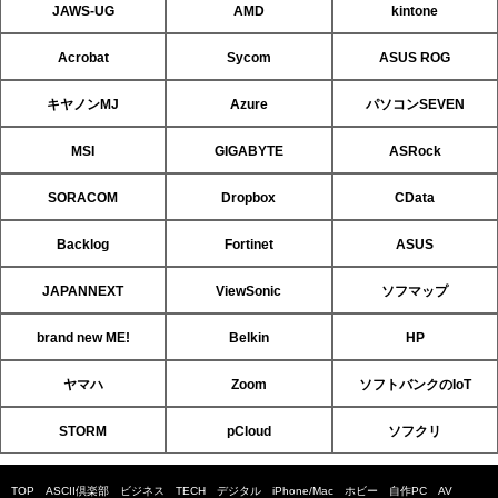
JAWS-UG
AMD
kintone
Acrobat
Sycom
ASUS ROG
キヤノンMJ
Azure
パソコンSEVEN
MSI
GIGABYTE
ASRock
SORACOM
Dropbox
CData
Backlog
Fortinet
ASUS
JAPANNEXT
ViewSonic
ソフマップ
brand new ME!
Belkin
HP
ヤマハ
Zoom
ソフトバンクのIoT
STORM
pCloud
ソフクリ
TOP
ASCII倶楽部
ビジネス
TECH
デジタル
iPhone/Mac
ホビー
自作PC
AV