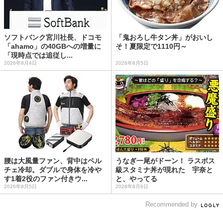
ソフトバンク宮川社長、ドコモ
「鬼おろし牛タン丼」がおいし
「ahamo」の40GBへの増量に
そ！夏限定で1110円～
「現時点では追従し...
2026年8月4日
2026年8月5日
腰は大風量ファン、背中はペル
うなぎ一尾がドーン！ ラスボス
チェ冷却。ダブルで身体を冷や
級スタミナ丼が現れた 宇奈と
す1着2役のファン付きウ...
と、やってる
2026年8月5日
2026年8月6日
Recommended by