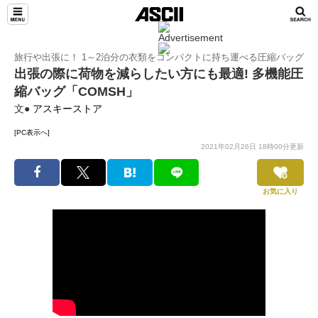
旅行や出張に！ 1～2泊分の衣類をコンパクトに持ち運べる圧縮バッグ
出張の際に荷物を減らしたい方にも最適! 多機能圧
縮バッグ「COMSH」
文●
アスキーストア
[PC表示へ]
2021年02月26日 18時00分更新
お気に入り