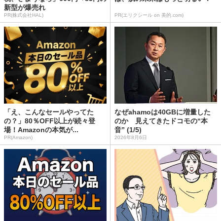
新型が爆売れ
PR(株式会社HAL)
PR(エリクシール on 美的.com)
「え、こんなセールやってた
なぜahamoは40GBに増量した
の？」80％OFF以上が続々登
のか 見えてきたドコモの“本
場！Amazonの本気が...
音” (1/5)
PR(Amazon)
2026年8月6日