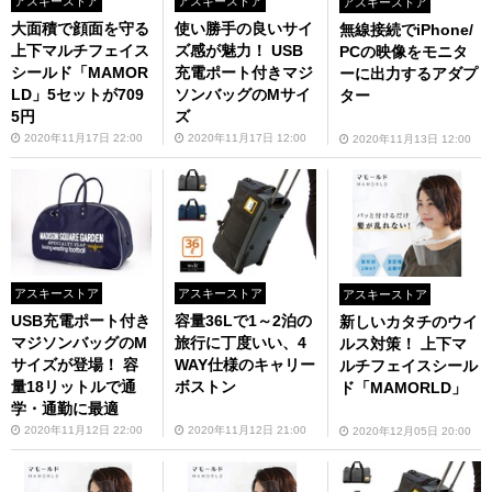
アスキーストア
アスキーストア
アスキーストア
大面積で顔面を守る
使い勝手の良いサイ
無線接続でiPhone/
上下マルチフェイス
ズ感が魅力！ USB
PCの映像をモニタ
シールド「MAMOR
充電ポート付きマジ
ーに出力するアダプ
LD」5セットが709
ソンバッグのMサイ
ター
5円
ズ
2020年11月17日 22:00
2020年11月17日 12:00
2020年11月13日 12:00
アスキーストア
アスキーストア
アスキーストア
USB充電ポート付き
容量36Lで1～2泊の
新しいカタチのウイ
マジソンバッグのM
旅行に丁度いい、4
ルス対策！ 上下マ
サイズが登場！ 容
WAY仕様のキャリー
ルチフェイスシール
量18リットルで通
ボストン
ド「MAMORLD」
学・通勤に最適
2020年11月12日 22:00
2020年11月12日 21:00
2020年12月05日 20:00