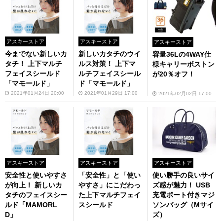
アスキーストア
アスキーストア
アスキーストア
今までない新しいカ
新しいカタチのウイ
容量36Lの4WAY仕
タチ！ 上下マルチ
ルス対策！ 上下マ
様キャリーボストン
フェイスシールド
ルチフェイスシール
が20％オフ！
「マモールド」
ド「マモールド」
2021年01月24日 20:00
2021年01月29日 17:00
2021年02月02日 17:00
アスキーストア
アスキーストア
アスキーストア
安全性と使いやすさ
「安全性」と「使い
使い勝手の良いサイ
が向上！ 新しいカ
やすさ」にこだわっ
ズ感が魅力！ USB
タチのフェイスシー
た上下マルチフェイ
充電ポート付きマジ
ルド「MAMORL
スシールド
ソンバッグ（Mサイ
D」
ズ）