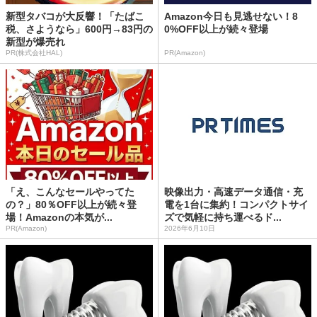
新型タバコが大反響！「たばこ
Amazon今日も見逃せない！8
税、さようなら」600円→83円の
0%OFF以上が続々登場
新型が爆売れ
PR(株式会社HAL)
PR(Amazon)
「え、こんなセールやってた
映像出力・高速データ通信・充
の？」80％OFF以上が続々登
電を1台に集約！コンパクトサイ
場！Amazonの本気が...
ズで気軽に持ち運べるド...
PR(Amazon)
2026年6月10日