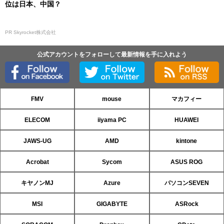
位は日本、中国？
PR Skyrocket株式会社
公式アカウントをフォローして最新情報を手に入れよう
FMV
mouse
マカフィー
ELECOM
iiyama PC
HUAWEI
JAWS-UG
AMD
kintone
Acrobat
Sycom
ASUS ROG
キヤノンMJ
Azure
パソコンSEVEN
MSI
GIGABYTE
ASRock