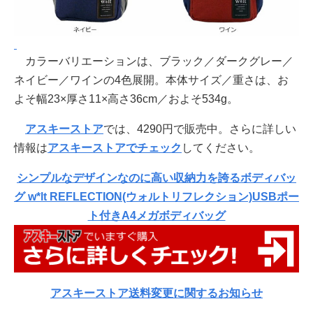
カラーバリエーションは、ブラック／ダークグレー／
ネイビー／ワインの4色展開。本体サイズ／重さは、お
よそ幅23×厚さ11×高さ36cm／およそ534g。
アスキーストア
では、4290円で販売中。さらに詳しい
情報は
アスキーストアでチェック
してください。
シンプルなデザインなのに高い収納力を誇るボディバッ
グ w*lt REFLECTION(ウォルトリフレクション)USBポー
ト付きA4メガボディバッグ
アスキーストア送料変更に関するお知らせ