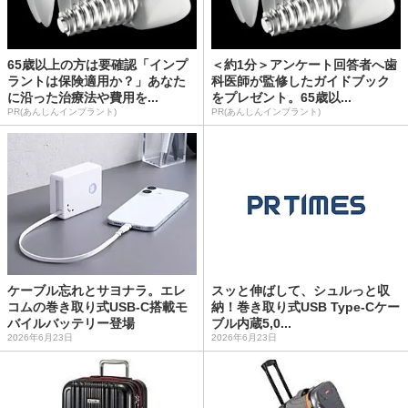
65歳以上の方は要確認「インプ
＜約1分＞アンケート回答者へ歯
ラントは保険適用か？」あなた
科医師が監修したガイドブック
に沿った治療法や費用を...
をプレゼント。65歳以...
PR(あんしんインプラント)
PR(あんしんインプラント)
ケーブル忘れとサヨナラ。エレ
スッと伸ばして、シュルっと収
コムの巻き取り式USB-C搭載モ
納！巻き取り式USB Type-Cケー
バイルバッテリー登場
ブル内蔵5,0...
2026年6月23日
2026年6月23日