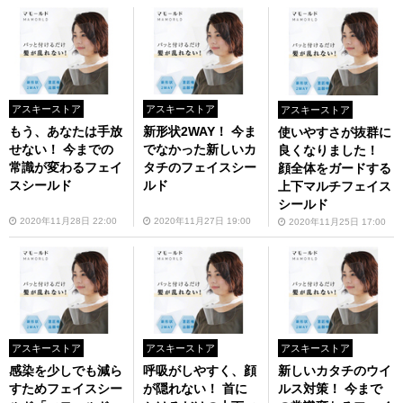
アスキーストア
アスキーストア
アスキーストア
もう、あなたは手放
新形状2WAY！ 今ま
使いやすさが抜群に
せない！ 今までの
でなかった新しいカ
良くなりました！
常識が変わるフェイ
タチのフェイスシー
顔全体をガードする
スシールド
ルド
上下マルチフェイス
シールド
2020年11月28日 22:00
2020年11月27日 19:00
2020年11月25日 17:00
アスキーストア
アスキーストア
アスキーストア
感染を少しでも減ら
呼吸がしやすく、顔
新しいカタチのウイ
すためフェイスシー
が隠れない！ 首に
ルス対策！ 今まで