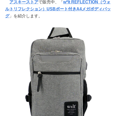
アスキーストア
で販売中、「
w*lt REFLECTION（ウォ
ルトリフレクション）USBポート付きA4メガボディバッ
グ
」を紹介します。