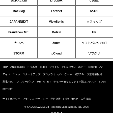
SORACOM
Dropbox
CData
Backlog
Fortinet
ASUS
JAPANNEXT
ViewSonic
ソフマップ
brand new ME!
Belkin
HP
ヤマハ
Zoom
ソフトバンクのIoT
STORM
pCloud
ソフクリ
TOP
ASCII倶楽部
ビジネス
TECH
デジタル
iPhone/Mac
ホビー
自作PC
AV
アキバ
スマホ
スタートアップ
プログラミング+
ゲーム
格安SIM
倶楽部情報局
家電ASCII
アスキーグルメ
MITTR
IoT
サイバーセキュリティ小説コンテスト
SDGs
地方活性
サイトポリシー
プライバシーポリシー
運営会社
お問い合わせ
広告掲載
© KADOKAWA ASCII Research Laboratories, Inc. 2026