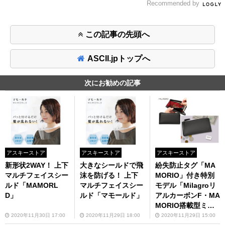
Recommended by
この記事の先頭へ
ASCII.jpトップへ
次にお勧めの記事
アスキーストア
アスキーストア
アスキーストア
新形状2WAY！ 上下
大きなシールドで飛
紛失防止タグ「MA
マルチフェイスシー
沫を防げる！ 上下
MORIO」付き特別
ルド「MAMORL
マルチフェイスシー
モデル「Milagroリ
D」
ルド「マモールド」
アルカーボンF・MA
MORIO搭載型ミド
ルウォレット」
2020年11月30日 17:00
2020年11月29日 18:00
2020年11月29日 15:00