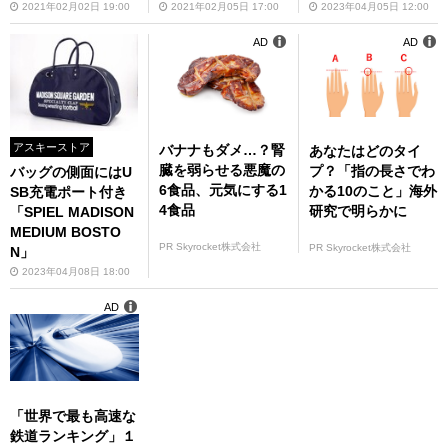
2021年02月02日 19:00
2021年02月05日 17:00
2023年04月05日 12:00
AD
AD
アスキーストア
バナナもダメ…？腎
あなたはどのタイ
臓を弱らせる悪魔の
プ？「指の長さでわ
バッグの側面にはU
6食品、元気にする1
かる10のこと」海外
SB充電ポート付き
4食品
研究で明らかに
「SPIEL MADISON
MEDIUM BOSTO
PR Skyrocket株式会社
PR Skyrocket株式会社
N」
2023年04月08日 18:00
AD
「世界で最も高速な
鉄道ランキング」１