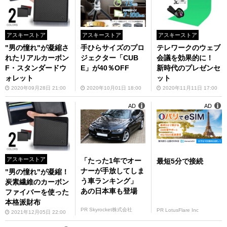
アスキーストア
アスキーストア
アスキーストア
"男の憧れ"が凝縮さ
手ひらサイズのプロ
テレワークのウェブ
れたリアルカーボン
ジェクター「CUB
会議を効果的に！
F・スタンダードウ
E」が40％OFF
新時代のプレゼンセ
ォレット
ット
2020年09月28日 21:00
2020年10月01日 18:00
2020年11月11日 17:00
AD
AD
アスキーストア
「たった1年でオー
最短5分で接続
ナーが手放してしま
"男の憧れ"が凝縮！
う車ランキング」
炭素繊維のカーボン
あの日本車も登場
ファイバーを使った
本格派財布
PR Skyrocket株式会社
PR LotusFlare Inc
2021年12月05日 22:00