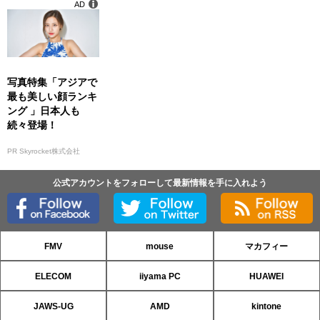
AD
写真特集「アジアで
最も美しい顔ランキ
ング 」日本人も
続々登場！
PR Skyrocket株式会社
公式アカウントをフォローして最新情報を手に入れよう
FMV
mouse
マカフィー
ELECOM
iiyama PC
HUAWEI
JAWS-UG
AMD
kintone