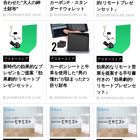
合わせた"大人の紳
カーボンF・スタン
的!リモートプレゼ
士財布"
ダードウォレット
ンセット」
2020年09月19日 18:00
2020年09月18日 21:00
2020年09月18日 18:00
アスキーストア
アスキーストア
アスキーストア
新時代の効果的なプ
カーボンシートと牛
効果的なリモート営
レゼンをご提案「効
革を使用した"男の
業を提案する手引書
果劇的!リモートプ
憧れ"が詰まった2つ
付きの「効果劇的!
レゼンセット」
折り財布
リモートプレゼンセ
ット」
2020年09月17日 21:00
2020年09月17日 12:00
2020年09月16日 22:00