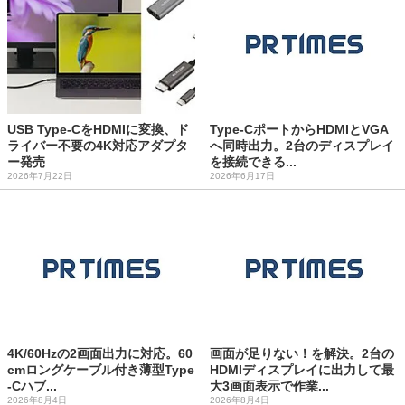
USB Type-CをHDMIに変換、ド
Type-CポートからHDMIとVGA
ライバー不要の4K対応アダプタ
へ同時出力。2台のディスプレイ
ー発売
を接続できる...
2026年7月22日
2026年6月17日
4K/60Hzの2画面出力に対応。60
画面が足りない！を解決。2台の
cmロングケーブル付き薄型Type
HDMIディスプレイに出力して最
-Cハブ...
大3画面表示で作業...
2026年8月4日
2026年8月4日