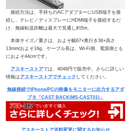
接続方法は、手持ちのACアダプターにUSB端子を接
続し、テレビ／ディスプレーにHDMI端子を接続するだ
け。無線転送距離は最大で見通し約5m。
本体サイズ／重さは、およそ幅67×奥行き36×高さ
13mm/およそ16g。ケーブル長は、Wi-Fi側、電源側とも
におよそ44cmです。
アスキーストア
では、4048円で販売中。さらに詳しい
情報は
アスキーストアでチェック
してください。
無線接続でiPhone/PCの映像をモニターに出力するアダ
プタ「CAST BACK(MS-CAST01)」
アスキーストア送料変更に関するお知らせ