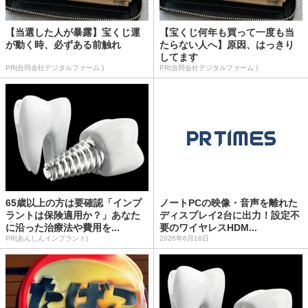
【当選した人が暴露】宝くじ運
【宝くじ何年も買って一度も当
が動く時、必ずある前触れ
たらない人へ】原因、はっきり
してます
PR(合同会社デジタルファーム )
PR(合同会社デジタルファーム )
65歳以上の方は要確認「インプ
ノートPCの映像・音声を離れた
ラントは保険適用か？」あなた
ディスプレイ2台に出力！設定不
に沿った治療法や費用を...
要のワイヤレスHDM...
PR(あんしんインプラント)
2026年6月16日