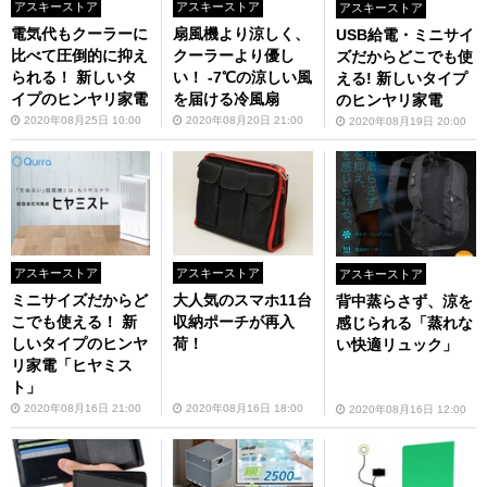
アスキーストア
アスキーストア
アスキーストア
電気代もクーラーに
扇風機より涼しく、
USB給電・ミニサイ
比べて圧倒的に抑え
クーラーより優し
ズだからどこでも使
られる！ 新しいタ
い！ -7℃の涼しい風
える! 新しいタイプ
イプのヒンヤリ家電
を届ける冷風扇
のヒンヤリ家電
2020年08月25日 10:00
2020年08月20日 21:00
2020年08月19日 20:00
アスキーストア
アスキーストア
アスキーストア
ミニサイズだからど
大人気のスマホ11台
背中蒸らさず、涼を
こでも使える！ 新
収納ポーチが再入
感じられる「蒸れな
しいタイプのヒンヤ
荷！
い快適リュック」
リ家電「ヒヤミス
ト」
2020年08月16日 21:00
2020年08月16日 18:00
2020年08月16日 12:00