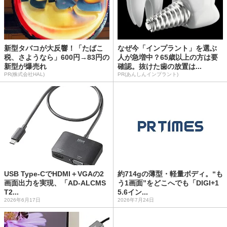
新型タバコが大反響！「たばこ
なぜ今「インプラント」を選ぶ
税、さようなら」600円→83円の
人が急増中？65歳以上の方は要
新型が爆売れ
確認。抜けた歯の放置は...
PR(株式会社HAL)
PR(あんしんインプラント)
USB Type-CでHDMI＋VGAの2
約714gの薄型・軽量ボディ。“も
画面出力を実現、「AD-ALCMS
う1画面”をどこへでも「DIGI+1
T2...
5.6イン...
2026年6月17日
2026年7月24日