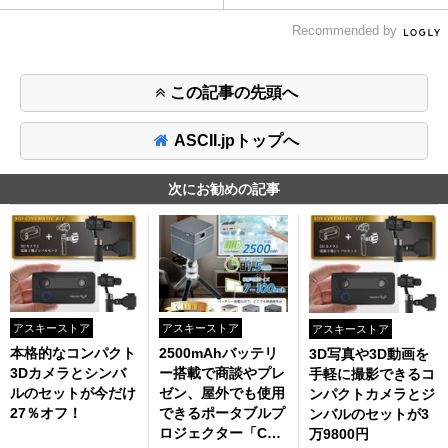
Recommended by
この記事の先頭へ
ASCII.jpトップへ
次にお勧めの記事
アスキーストア
アスキーストア
アスキーストア
本格的なコンパクト
2500mAhバッテリ
3D写真や3D動画を
3Dカメラとシンバ
ー搭載で商談やプレ
手軽に撮影できるコ
ルのセットが今だけ
ゼン、屋外でも使用
ンパクトカメラとジ
27％オフ！
できるポータブルプ
ンバルのセットが3
ロジェクター「CUB
万9800円