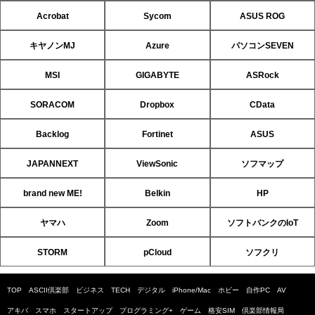
Acrobat
Sycom
ASUS ROG
キヤノンMJ
Azure
パソコンSEVEN
MSI
GIGABYTE
ASRock
SORACOM
Dropbox
CData
Backlog
Fortinet
ASUS
JAPANNEXT
ViewSonic
ソフマップ
brand new ME!
Belkin
HP
ヤマハ
Zoom
ソフトバンクのIoT
STORM
pCloud
ソフクリ
TOP
ASCII倶楽部
ビジネス
TECH
デジタル
iPhone/Mac
ホビー
自作PC
AV
アキバ
スマホ
スタートアップ
プログラミング+
ゲーム
格安SIM
倶楽部情報局