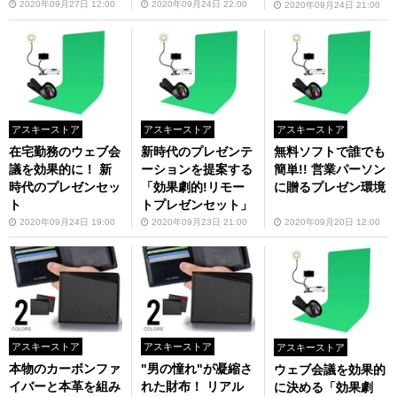
E」
2020年09月27日 12:00
2020年09月24日 22:00
2020年09月24日 21:00
アスキーストア
アスキーストア
アスキーストア
在宅勤務のウェブ会
新時代のプレゼンテ
無料ソフトで誰でも
議を効果的に！ 新
ーションを提案する
簡単!! 営業パーソン
時代のプレゼンセッ
「効果劇的!リモー
に贈るプレゼン環境
ト
トプレゼンセット」
2020年09月24日 19:00
2020年09月23日 21:00
2020年09月20日 12:00
アスキーストア
アスキーストア
アスキーストア
本物のカーボンファ
"男の憧れ"が凝縮さ
ウェブ会議を効果的
イバーと本革を組み
れた財布！ リアル
に決める「効果劇