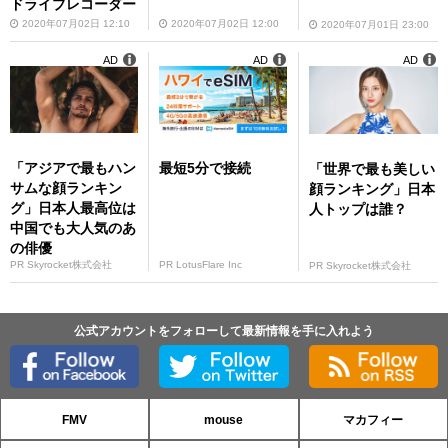
ドライブレコーダー
2020年07月02日 12:10
2020年07月02日 12:00
2020年07月01日 23:00
AD
AD
AD
「アジアで最もハン
最短5分で接続
「世界で最も美しい
サムな顔ランキン
顔ランキング」日本
グ」日本人最高位は
人トップは誰？
中国でも大人気のあ
の俳優
PR Skyrocket株式会社
PR LotusFlare Inc
PR Skyrocket株式会社
公式アカウントをフォローして最新情報を手に入れよう
FMV
mouse
マカフィー