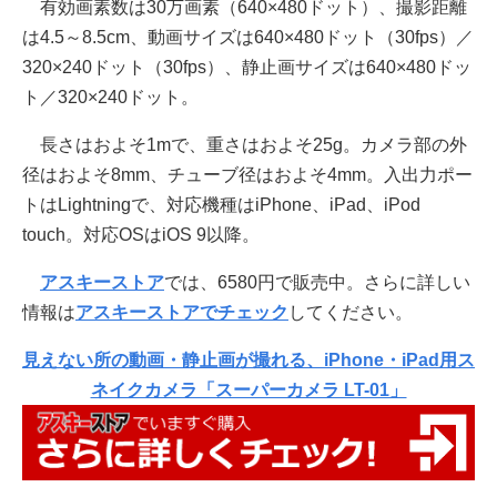
有効画素数は30万画素（640×480ドット）、撮影距離
は4.5～8.5cm、動画サイズは640×480ドット（30fps）／
320×240ドット（30fps）、静止画サイズは640×480ドッ
ト／320×240ドット。
長さはおよそ1mで、重さはおよそ25g。カメラ部の外
径はおよそ8mm、チューブ径はおよそ4mm。入出力ポー
トはLightningで、対応機種はiPhone、iPad、iPod
touch。対応OSはiOS 9以降。
アスキーストア
では、6580円で販売中。さらに詳しい
情報は
アスキーストアでチェック
してください。
見えない所の動画・静止画が撮れる、iPhone・iPad用ス
ネイクカメラ「スーパーカメラ LT-01」