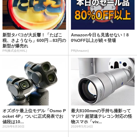
新型タバコが大反響！「たばこ
Amazon今日も見逃せない！8
税、さようなら」600円→83円の
0%OFF以上が続々登場
新型が爆売れ
PR(株式会社HAL)
PR(Amazon)
オズポケ最上位モデル「Osmo P
最大8100mmの手持ち撮影って
ocket 4P」ついに正式発表でお
マジ!? 超望遠テレコン対応の怪
値段は10...
物スマホ「viv...
2026年6月30日
2026年5月14日