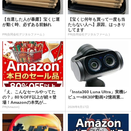
【当選した人が暴露】宝くじ運
【宝くじ何年も買って一度も当
が動く時、必ずある前触れ
たらない人へ】原因、はっきり
してます
PR(合同会社デジタルファーム )
PR(合同会社デジタルファーム )
「え、こんなセールやってた
「Insta360 Luna Ultra」実機レ
の？」80％OFF以上が続々登
ビュー=8K30P動画+2憶画素...
場！Amazonの本気が...
PR(Amazon)
2026年6月17日