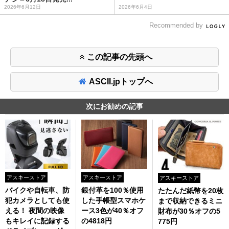
2026年6月12日
2026年6月4日
Recommended by
この記事の先頭へ
ASCII.jpトップへ
次にお勧めの記事
アスキーストア
アスキーストア
アスキーストア
バイクや自転車、防
銀付革を100％使用
たたんだ紙幣を20枚
犯カメラとしても使
した手帳型スマホケ
まで収納できるミニ
える！ 夜間の映像
ース3色が40％オフ
財布が30％オフの5
もキレイに記録する
の4818円
775円