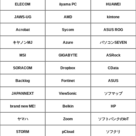
ELECOM
iiyama PC
HUAWEI
JAWS-UG
AMD
kintone
Acrobat
Sycom
ASUS ROG
キヤノンMJ
Azure
パソコンSEVEN
MSI
GIGABYTE
ASRock
SORACOM
Dropbox
CData
Backlog
Fortinet
ASUS
JAPANNEXT
ViewSonic
ソフマップ
brand new ME!
Belkin
HP
ヤマハ
Zoom
ソフトバンクのIoT
STORM
pCloud
ソフクリ