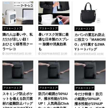
アスキーストア
アスキーストア
アスキーストア
隣の人は暑い中、私
暑いマスク対策に最
カバンの置忘れ防止
だけが涼しい顔！
適な日本製のスプレ
に役立つ「MAMORI
おひとり様専用クー
ー 除菌や消臭効果
O」が付属する2WA
ラーレコ
も
Yトートバッグ
2020年05月16日 21:00
2020年06月03日 22:30
2020年06月16日 10:00
アスキーストア
アスキーストア
アスキーストア
スキミング防止ポケ
防刃の範囲が30%U
今だけ特価！ 防刃
ットを備える防刃素
P、撥水性能が15%
の範囲が30%UP、
材の盗難防止バッグ
UP！ 人気商品Click
撥水性能が15%UP