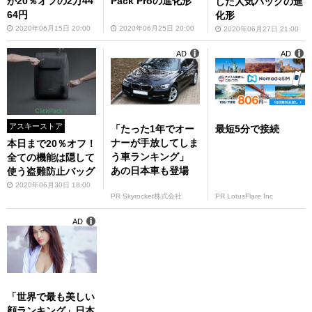
が20％オフの2万44
Pack Proの進化形
した人気バッグの進
64円
化形
2020年06月15日 20:00
2020年06月25日 20:00
2020年06月27日 21:00
AD
AD
アスキーストア
「たった1年でオー
最短5分で接続
ナーが手放してしま
本日まで20％オフ！
う車ランキング」
全ての機能は隠して
あの日本車も登場
使う盗難防止バッグ
2020年06月30日 18:00
PR Skyrocket株式会社
PR LotusFlare Inc
AD
「世界で最も美しい
顔ランキング」日本