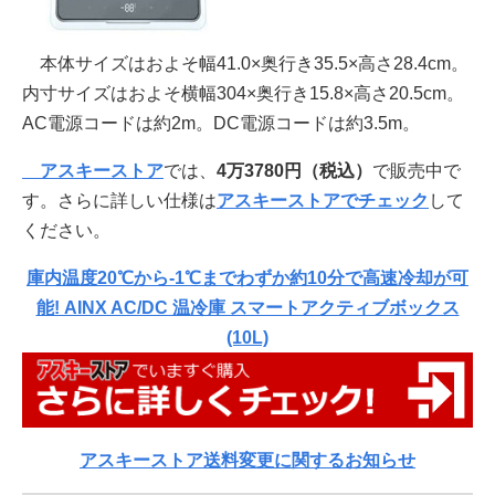
本体サイズはおよそ幅41.0×奥行き35.5×高さ28.4cm。
内寸サイズはおよそ横幅304×奥行き15.8×高さ20.5cm。
AC電源コードは約2m。DC電源コードは約3.5m。
アスキーストア
では、
4万3780円
（税込）
で販売中で
す。さらに詳しい仕様は
アスキーストアでチェック
して
ください。
庫内温度20℃から-1℃までわずか約10分で高速冷却が可
能! AINX AC/DC 温冷庫 スマートアクティブボックス
(10L)
アスキーストア送料変更に関するお知らせ