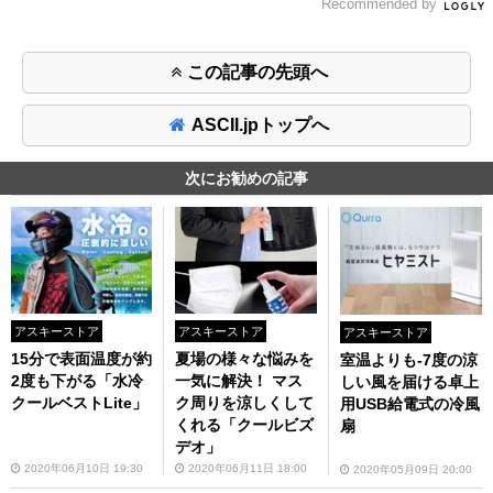
Recommended by
この記事の先頭へ
ASCII.jpトップへ
次にお勧めの記事
アスキーストア
アスキーストア
アスキーストア
15分で表面温度が約
夏場の様々な悩みを
室温よりも-7度の涼
2度も下がる「水冷
一気に解決！ マス
しい風を届ける卓上
クールベストLite」
ク周りを涼しくして
用USB給電式の冷風
くれる「クールビズ
扇
デオ」
2020年06月10日 19:30
2020年06月11日 18:00
2020年05月09日 20:00