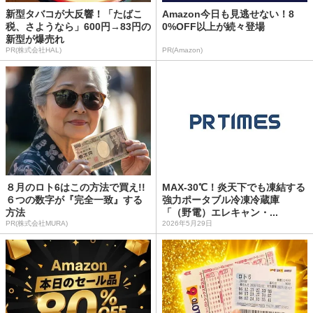
新型タバコが大反響！「たばこ
Amazon今日も見逃せない！8
税、さようなら」600円→83円の
0%OFF以上が続々登場
新型が爆売れ
PR(株式会社HAL)
PR(Amazon)
８月のロト6はこの方法で買え!!
MAX-30℃！炎天下でも凍結する
６つの数字が『完全一致』する
強力ポータブル冷凍冷蔵庫
方法
「（野電）エレキャン・...
PR(株式会社MURA)
2026年5月29日