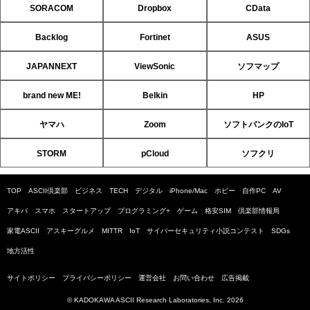
SORACOM
Dropbox
CData
Backlog
Fortinet
ASUS
JAPANNEXT
ViewSonic
ソフマップ
brand new ME!
Belkin
HP
ヤマハ
Zoom
ソフトバンクのIoT
STORM
pCloud
ソフクリ
TOP
ASCII倶楽部
ビジネス
TECH
デジタル
iPhone/Mac
ホビー
自作PC
AV
アキバ
スマホ
スタートアップ
プログラミング+
ゲーム
格安SIM
倶楽部情報局
家電ASCII
アスキーグルメ
MITTR
IoT
サイバーセキュリティ小説コンテスト
SDGs
地方活性
サイトポリシー
プライバシーポリシー
運営会社
お問い合わせ
広告掲載
© KADOKAWA ASCII Research Laboratories, Inc. 2026