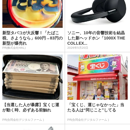
新型タバコが大反響！「たばこ
ソニー、10年の音響技術を結晶
税、さようなら」600円→83円の
した新ヘッドホン「1000X THE
新型が爆売れ
COLLEX...
PR(株式会社HAL)
2026年5月20日
【当選した人が暴露】宝くじ運
「宝くじ、運じゃなかった」当
が動く時、必ずある前触れ
たる人は“同じこと”してる
PR(合同会社デジタルファーム )
PR(合同会社デジタルファーム )