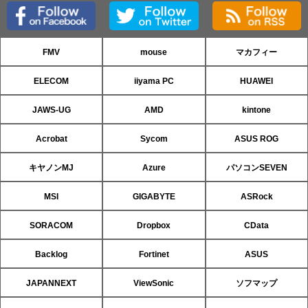
FMV
mouse
マカフィー
ELECOM
iiyama PC
HUAWEI
JAWS-UG
AMD
kintone
Acrobat
Sycom
ASUS ROG
キヤノンMJ
Azure
パソコンSEVEN
MSI
GIGABYTE
ASRock
SORACOM
Dropbox
CData
Backlog
Fortinet
ASUS
JAPANNEXT
ViewSonic
ソフマップ