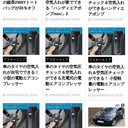
の縦長2WAYトート
空気入れが家ででき
チェック＆空気入れ
バッグが30％オフ
る「ハンディエアポ
ができるハンディエ
ンプmini」2
アポンプ
2020年04月18日 15:00
2020年04月18日 20:00
2020年04月20日 23:00
アスキーストア
アスキーストア
アスキーストア
車のタイヤの空気入
車のタイヤの空気圧
車のタイヤの空気入
れが自宅でできる！
チェック＆空気入れ
れ＆空気圧チェック
小型の電動エアコン
ができる充電式の電
ができる！ 小型軽
プレッサー
動エアコンプレッサ
量の電動エアコンプ
ー
レッサー
2020年04月22日 21:00
2020年04月23日 19:00
2020年09月01日 19:00
AD