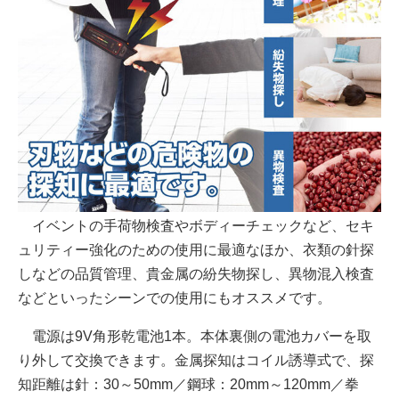
イベントの手荷物検査やボディーチェックなど、セキ
ュリティー強化のための使用に最適なほか、衣類の針探
しなどの品質管理、貴金属の紛失物探し、異物混入検査
などといったシーンでの使用にもオススメです。
電源は9V角形乾電池1本。本体裏側の電池カバーを取
り外して交換できます。金属探知はコイル誘導式で、探
知距離は針：30～50mm／鋼球：20mm～120mm／拳