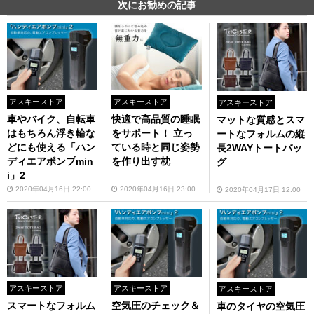
次にお勧めの記事
アスキーストア
アスキーストア
アスキーストア
車やバイク、自転車
快適で高品質の睡眠
マットな質感とスマ
はもちろん浮き輪な
をサポート！ 立っ
ートなフォルムの縦
どにも使える「ハン
ている時と同じ姿勢
長2WAYトートバッ
ディエアポンプmin
を作り出す枕
グ
i」2
2020年04月16日 22:00
2020年04月16日 23:00
2020年04月17日 12:00
アスキーストア
アスキーストア
アスキーストア
スマートなフォルム
空気圧のチェック＆
車のタイヤの空気圧