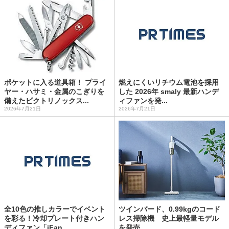
ポケットに入る道具箱！ プライ
燃えにくいリチウム電池を採用
ヤー・ハサミ・金属のこぎりを
した 2026年 smaly 最新ハンデ
備えたビクトリノックス...
ィファンを発...
2026年7月21日
2026年7月21日
全10色の推しカラーでイベント
ツインバード、0.99kgのコード
を彩る！冷却プレート付きハン
レス掃除機 史上最軽量モデル
ディファン「iFan ...
を発売