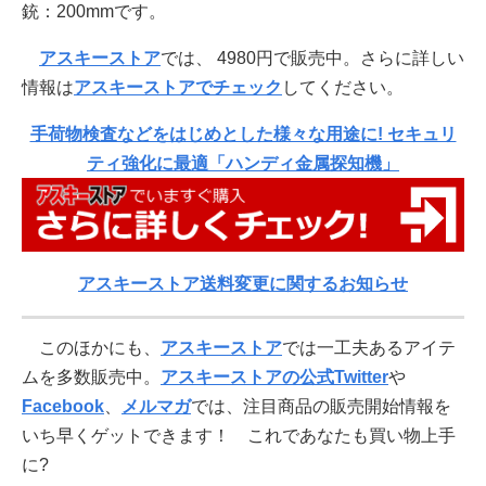
銃：200mmです。
アスキーストア
では、 4980円で販売中。さらに詳しい
情報は
アスキーストアでチェック
してください。
手荷物検査などをはじめとした様々な用途に! セキュリ
ティ強化に最適「ハンディ金属探知機」
アスキーストア送料変更に関するお知らせ
このほかにも、
アスキーストア
では一工夫あるアイテ
ムを多数販売中。
アスキーストアの公式Twitter
や
Facebook
、
メルマガ
では、注目商品の販売開始情報を
いち早くゲットできます！ これであなたも買い物上手
に?