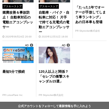
アスキーストア
アスキーストア
「たった1年でオー
ナーが手放してしま
燃費改善＆事故防
自動車・バイク・自
う車ランキング」
止！ 自動車対応の
転車に対応！ 片手
あの日本車も登場
電動エアコンプレッ
で持てる充電式の電
サー
動エアコンプレッサ
PR Skyrocket株式会社
ー
2020年09月24日 20:00
2020年12月31日 18:00
AD
AD
最短5分で接続
120人以上と関係？
「セレブの衝撃スキ
ャンダル15選」
PR LotusFlare Inc
PR Skyrocket株式会社
公式アカウントをフォローして最新情報を手に入れよう