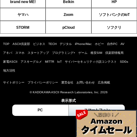
brand new ME!
Belkin
HP
ヤマハ
Zoom
ソフトバンクのIoT
STORM
pCloud
ソフクリ
TOP
ASCII倶楽部
ビジネス
TECH
デジタル
iPhone/Mac
ホビー
自作PC
AV
アキバ
スマホ
スタートアップ
プログラミング+
ゲーム
格安SIM
倶楽部情報局
家電ASCII
アスキーグルメ
MITTR
IoT
サイバーセキュリティ小説コンテスト
SDGs
地方活性
サイトポリシー
プライバシーポリシー
運営会社
お問い合わせ
広告掲載
© KADOKAWA ASCII Research Laboratories, Inc. 2026
表示形式
PC
スマートフォン