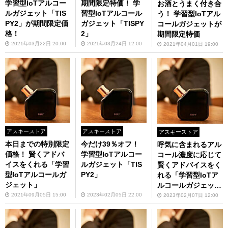
学習型IoTアルコー
期間限定特価！ 学
お酒とうまく付き合
ルガジェット「TIS
習型IoTアルコール
う！ 学習型IoTアル
PY2」が期間限定価
ガジェット「TISPY
コールガジェットが
格！
2」
期間限定特価
2021年03月22日 20:00
2021年03月24日 12:00
2021年04月01日 19:00
アスキーストア
アスキーストア
アスキーストア
本日までの特別限定
今だけ39％オフ！
呼気に含まれるアル
価格！ 賢くアドバ
学習型IoTアルコー
コール濃度に応じて
イスをくれる「学習
ルガジェット「TIS
賢くアドバイスをく
型IoTアルコールガ
PY2」
れる「学習型IoTア
ジェット」
ルコールガジェッ
ト」
2021年09月05日 15:00
2023年02月05日 22:00
2023年02月07日 12:00