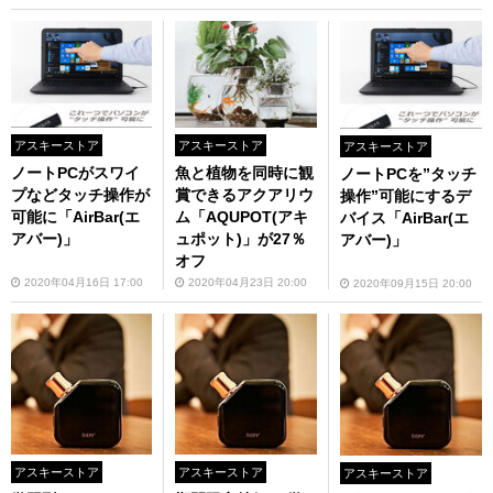
アスキーストア
アスキーストア
アスキーストア
ノートPCがスワイ
魚と植物を同時に観
ノートPCを”タッチ
プなどタッチ操作が
賞できるアクアリウ
操作”可能にするデ
可能に「AirBar(エ
ム「AQUPOT(アキ
バイス「AirBar(エ
アバー)」
ュポット)」が27％
アバー)」
オフ
2020年04月16日 17:00
2020年04月23日 20:00
2020年09月15日 20:00
アスキーストア
アスキーストア
アスキーストア