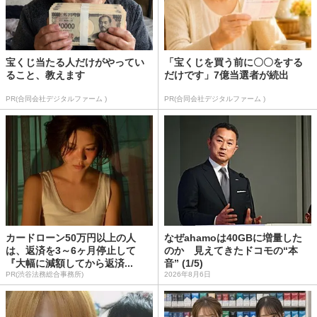
宝くじ当たる人だけがやってい
「宝くじを買う前に〇〇をする
ること、教えます
だけです」7億当選者が続出
PR(合同会社デジタルファーム )
PR(合同会社デジタルファーム )
カードローン50万円以上の人
なぜahamoは40GBに増量した
は、返済を3～6ヶ月停止して
のか 見えてきたドコモの“本
『大幅に減額してから返済...
音” (1/5)
PR(渋谷法務総合事務所)
2026年8月6日