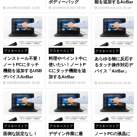
ボディーバッグ
能を追加するAirBar
2020年03月30日 12:00
2020年03月30日 10:00
2020年03月22日 20:30
アスキーストア
アスキーストア
アスキーストア
インストール不要！
料理やペイント中に
あらゆる物に反応す
ノートPCにタッチ
使いたい！ノートP
るタッチ操作対応デ
機能を追加するUSB
Cにタッチ機能を追
バイス「AirBar」
デバイスAirBar
加するAirBar
2020年03月20日 20:30
2020年03月18日 22:00
2020年03月17日 23:00
アスキーストア
アスキーストア
アスキーストア
面倒な設定なし！
デザイン作業に最
ノートPCの液晶に