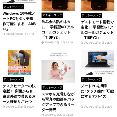
アスキーストア
Windows 10搭載ノ
アスキーストア
アスキーストア
ートPCをタッチ操
飲み会の話のネタ
ゲストモード搭載で
作可能にする「AirB
に！ 学習型IoTアル
進化！ 学習型IoTア
ar」
コールガジェット
ルコールガジェット
2020年03月09日 21:00
「TISPY2」
「TISPY2」
2020年02月12日 18:00
2020年01月24日 12:00
アスキーストア
アスキーストア
デスクヒーターの決
ノートPCを簡単
アスキーストア
定版！ 床面からも
に”タッチ操作”可能
スマホを充電しなが
遠赤外線で暖めるお
にするデバイス
ら写真や動画をバッ
一人様掘りごたつ
クアップできるリー
2020年01月24日 10:00
2020年04月13日 19:00
ダー発売
2020年01月23日 22:00