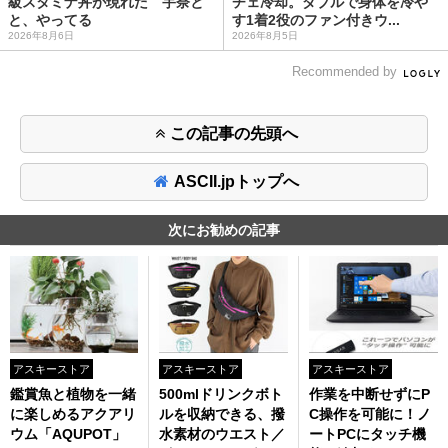
級スタミナ丼が現れた 宇奈と
チェ冷却。ダブルで身体を冷や
と、やってる
す1着2役のファン付きウ...
2026年8月6日
2026年8月5日
Recommended by
この記事の先頭へ
ASCII.jpトップへ
次にお勧めの記事
アスキーストア
アスキーストア
アスキーストア
鑑賞魚と植物を一緒
500mlドリンクボト
作業を中断せずにP
に楽しめるアクアリ
ルを収納できる、撥
C操作を可能に！ノ
ウム「AQUPOT」
水素材のウエスト／
ートPCにタッチ機