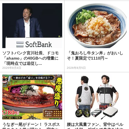
ソフトバンク宮川社長、ドコモ
「鬼おろし牛タン丼」がおいし
「ahamo」の40GBへの増量に
そ！夏限定で1110円～
「現時点では追従し...
2026年8月4日
2026年8月5日
うなぎ一尾がドーン！ ラスボス
腰は大風量ファン、背中はペル