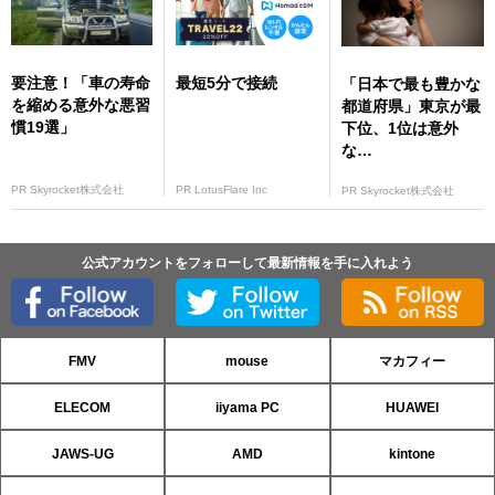
要注意！「車の寿命
最短5分で接続
「日本で最も豊かな
を縮める意外な悪習
都道府県」東京が最
慣19選」
下位、1位は意外
な…
PR Skyrocket株式会社
PR LotusFlare Inc
PR Skyrocket株式会社
公式アカウントをフォローして最新情報を手に入れよう
FMV
mouse
マカフィー
ELECOM
iiyama PC
HUAWEI
JAWS-UG
AMD
kintone