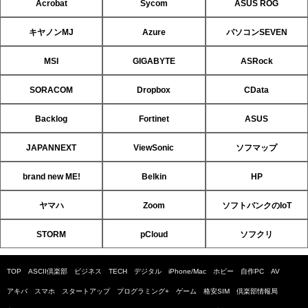
Acrobat
Sycom
ASUS ROG
キヤノンMJ
Azure
パソコンSEVEN
MSI
GIGABYTE
ASRock
SORACOM
Dropbox
CData
Backlog
Fortinet
ASUS
JAPANNEXT
ViewSonic
ソフマップ
brand new ME!
Belkin
HP
ヤマハ
Zoom
ソフトバンクのIoT
STORM
pCloud
ソフクリ
TOP
ASCII倶楽部
ビジネス
TECH
デジタル
iPhone/Mac
ホビー
自作PC
AV
アキバ
スマホ
スタートアップ
プログラミング+
ゲーム
格安SIM
倶楽部情報局