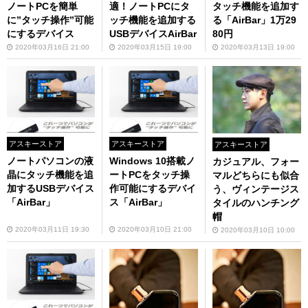
ノートPCを簡単
適！ノートPCにタ
タッチ機能を追加す
に”タッチ操作”可能
ッチ機能を追加する
る「AirBar」1万29
にするデバイス
USBデバイスAirBar
80円
2020年03月16日 21:00
2020年03月15日 19:00
2020年03月13日 19:00
アスキーストア
アスキーストア
アスキーストア
ノートパソコンの液
Windows 10搭載ノ
カジュアル、フォー
晶にタッチ機能を追
ートPCをタッチ操
マルどちらにも似合
加するUSBデバイス
作可能にするデバイ
う、ヴィンテージス
「AirBar」
ス「AirBar」
タイルのハンチング
帽
2020年03月11日 19:30
2020年03月10日 21:00
2020年03月10日 10:00