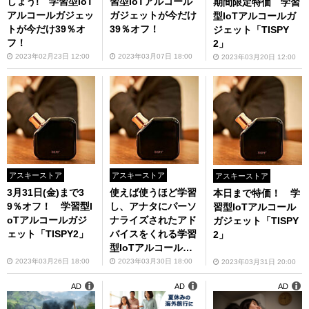
しょう! 学習型IoT
習型IoTアルコール
期間限定特価 学習
アルコールガジェッ
ガジェットが今だけ
型IoTアルコールガ
トが今だけ39％オ
39％オフ！
ジェット「TISPY
フ！
2」
2023年02月23日 12:00
2023年03月07日 18:00
2023年03月20日 12:00
アスキーストア
アスキーストア
アスキーストア
3月31日(金)まで3
使えば使うほど学習
本日まで特価！ 学
9％オフ！ 学習型I
し、アナタにパーソ
習型IoTアルコール
oTアルコールガジ
ナライズされたアド
ガジェット「TISPY
ェット「TISPY2」
バイスをくれる学習
2」
型IoTアルコールガ
ジェットが今だけ特
2023年03月26日 18:00
2023年03月30日 18:00
2023年03月31日 20:00
価！
AD
AD
AD