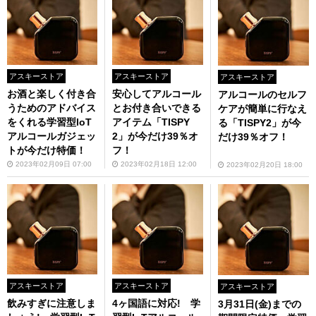
アスキーストア
アスキーストア
アスキーストア
お酒と楽しく付き合
安心してアルコール
アルコールのセルフ
うためのアドバイス
とお付き合いできる
ケアが簡単に行なえ
をくれる学習型IoT
アイテム「TISPY
る「TISPY2」が今
アルコールガジェッ
2」が今だけ39％オ
だけ39％オフ！
トが今だけ特価！
フ！
2023年02月09日 07:00
2023年02月18日 12:00
2023年02月20日 18:00
アスキーストア
アスキーストア
アスキーストア
飲みすぎに注意しま
4ヶ国語に対応! 学
3月31日(金)までの