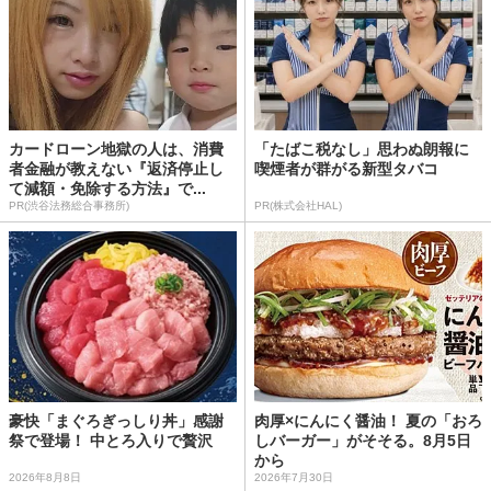
カードローン地獄の人は、消費
「たばこ税なし」思わぬ朗報に
者金融が教えない『返済停止し
喫煙者が群がる新型タバコ
て減額・免除する方法』で...
PR(渋谷法務総合事務所)
PR(株式会社HAL)
豪快「まぐろぎっしり丼」感謝
肉厚×にんにく醤油！ 夏の「おろ
祭で登場！ 中とろ入りで贅沢
しバーガー」がそそる。8月5日
から
2026年8月8日
2026年7月30日