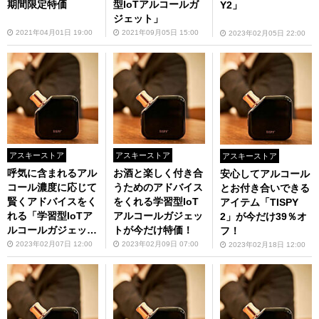
期間限定特価
型IoTアルコールガ
Y2」
ジェット」
2021年04月01日 19:00
2021年09月05日 15:00
2023年02月05日 22:00
アスキーストア
アスキーストア
アスキーストア
呼気に含まれるアル
お酒と楽しく付き合
安心してアルコール
コール濃度に応じて
うためのアドバイス
とお付き合いできる
賢くアドバイスをく
をくれる学習型IoT
アイテム「TISPY
れる「学習型IoTア
アルコールガジェッ
2」が今だけ39％オ
ルコールガジェッ
トが今だけ特価！
フ！
ト」
2023年02月07日 12:00
2023年02月09日 07:00
2023年02月18日 12:00