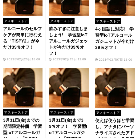
アスキーストア
アスキーストア
アスキーストア
アルコールのセルフ
飲みすぎに注意しま
4ヶ国語に対応! 学
ケアが簡単に行なえ
しょう! 学習型IoT
習型IoTアルコール
る「TISPY2」が今
アルコールガジェッ
ガジェットが今だけ
だけ39％オフ！
トが今だけ39％オ
39％オフ！
フ！
2023年02月20日 18:00
2023年02月23日 12:00
2023年03月07日 18:00
アスキーストア
アスキーストア
アスキーストア
3月31日(金)までの
3月31日(金)まで3
使えば使うほど学習
期間限定特価 学習
9％オフ！ 学習型I
し、アナタにパーソ
型IoTアルコールガ
oTアルコールガジ
ナライズされたアド