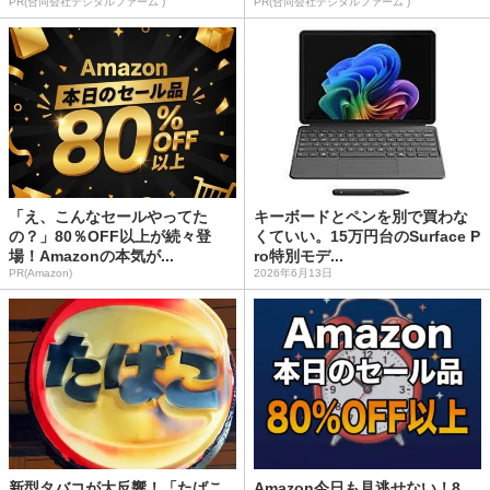
PR(合同会社デジタルファーム )
PR(合同会社デジタルファーム )
「え、こんなセールやってた
キーボードとペンを別で買わな
の？」80％OFF以上が続々登
くていい。15万円台のSurface P
場！Amazonの本気が...
ro特別モデ...
PR(Amazon)
2026年6月13日
新型タバコが大反響！「たばこ
Amazon今日も見逃せない！8