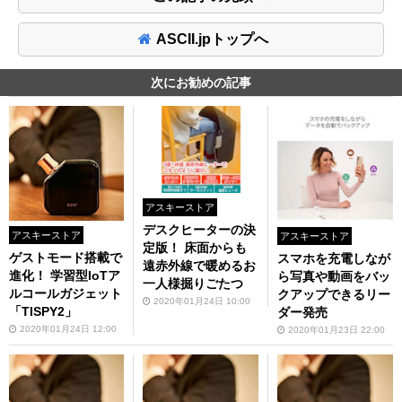
ASCII.jpトップへ
次にお勧めの記事
アスキーストア
デスクヒーターの決
アスキーストア
アスキーストア
定版！ 床面からも
ゲストモード搭載で
スマホを充電しなが
遠赤外線で暖めるお
進化！ 学習型IoTア
ら写真や動画をバッ
一人様掘りごたつ
ルコールガジェット
クアップできるリー
2020年01月24日 10:00
「TISPY2」
ダー発売
2020年01月24日 12:00
2020年01月23日 22:00