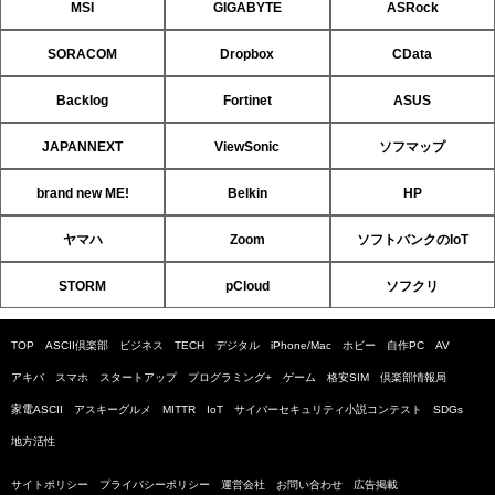
MSI
GIGABYTE
ASRock
SORACOM
Dropbox
CData
Backlog
Fortinet
ASUS
JAPANNEXT
ViewSonic
ソフマップ
brand new ME!
Belkin
HP
ヤマハ
Zoom
ソフトバンクのIoT
STORM
pCloud
ソフクリ
TOP
ASCII倶楽部
ビジネス
TECH
デジタル
iPhone/Mac
ホビー
自作PC
AV
アキバ
スマホ
スタートアップ
プログラミング+
ゲーム
格安SIM
倶楽部情報局
家電ASCII
アスキーグルメ
MITTR
IoT
サイバーセキュリティ小説コンテスト
SDGs
地方活性
サイトポリシー
プライバシーポリシー
運営会社
お問い合わせ
広告掲載