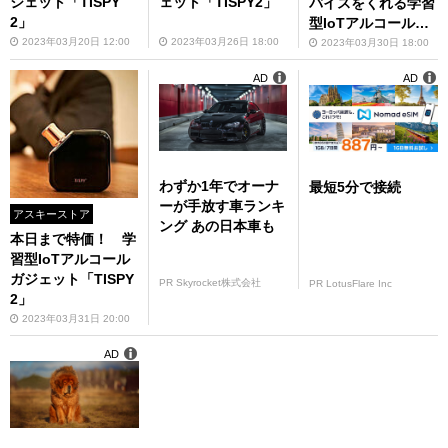
ジェット「TISPY
ェット「TISPY2」
バイスをくれる学習
2」
型IoTアルコールガ
ジェットが今だけ特
2023年03月20日 12:00
2023年03月26日 18:00
2023年03月30日 18:00
価！
AD
AD
わずか1年でオーナ
最短5分で接続
ーが手放す車ランキ
アスキーストア
ング あの日本車も
本日まで特価！ 学
習型IoTアルコール
ガジェット「TISPY
PR Skyrocket株式会社
PR LotusFlare Inc
2」
2023年03月31日 20:00
AD