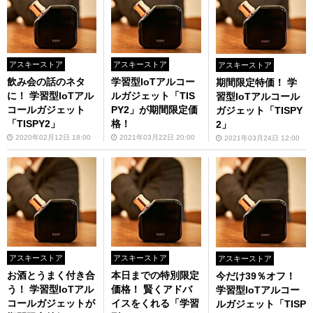
アスキーストア
アスキーストア
アスキーストア
飲み会の話のネタ
学習型IoTアルコー
期間限定特価！ 学
に！ 学習型IoTアル
ルガジェット「TIS
習型IoTアルコール
コールガジェット
PY2」が期間限定価
ガジェット「TISPY
「TISPY2」
格！
2」
2020年02月12日 18:00
2021年03月22日 20:00
2021年03月24日 12:00
アスキーストア
アスキーストア
アスキーストア
お酒とうまく付き合
本日までの特別限定
今だけ39％オフ！
う！ 学習型IoTアル
価格！ 賢くアドバ
学習型IoTアルコー
コールガジェットが
イスをくれる「学習
ルガジェット「TISP