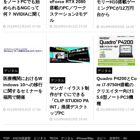
をノートPCでも始
eForce RTX 2080
モリーH10搭載ゲー
められるNGCって
搭載のPC／ワーク
ミングPCが12万円
何？ NVIDIAに聞く
ステーション2モデ
台から
ル
2019年01月24日 07:00
2019年01月11日 15:00
2019年09月20日 14:20
デジタル
デジタル
医療機関におけるW
Quadro P4200とCo
デジタル
indows 10への移行
re i7-9750H搭載の
マンガ・イラスト制
に関するセミナーを
クリエイター向け1
作がすぐにできる
福岡で開催
5.6型ノートPC3機
「CLIP STUDIO PA
種
INT」推奨デスクト
2019年09月20日 17:50
2019年09月25日 17:20
ップPC
2019年09月25日 16:40
TOP
ASCII倶楽部
ビジネス
TECH
デジタル
iPhone/Mac
ホビー
自作PC
AV